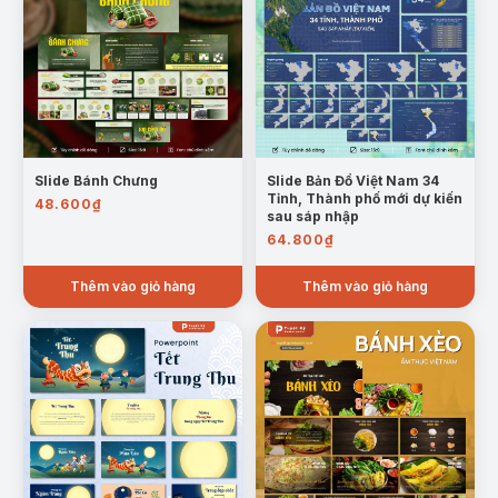
Slide Bánh Chưng
Slide Bản Đồ Việt Nam 34
Tỉnh, Thành phố mới dự kiến
48.600
₫
sau sáp nhập
64.800
₫
Thêm vào giỏ hàng
Thêm vào giỏ hàng