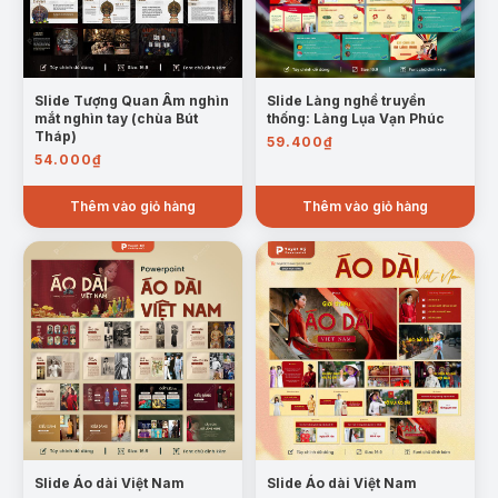
Slide Tượng Quan Âm nghìn
Slide Làng nghề truyền
mắt nghìn tay (chùa Bút
thống: Làng Lụa Vạn Phúc
Tháp)
59.400
₫
54.000
₫
Thêm vào giỏ hàng
Thêm vào giỏ hàng
Slide Áo dài Việt Nam
Slide Áo dài Việt Nam