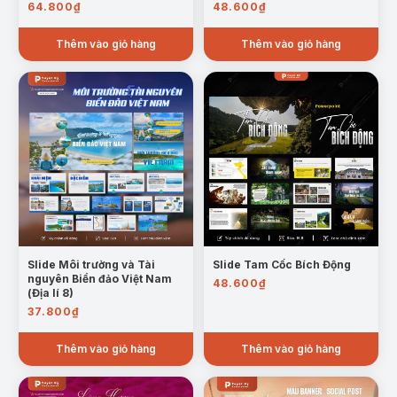
64.800
₫
48.600
₫
Thêm vào giỏ hàng
Thêm vào giỏ hàng
Slide Môi trường và Tài
Slide Tam Cốc Bích Động
nguyên Biển đảo Việt Nam
48.600
₫
(Địa lí 8)
37.800
₫
Thêm vào giỏ hàng
Thêm vào giỏ hàng