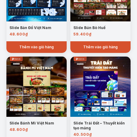
Slide Bản Đồ Việt Nam
Slide Bún Bò Huế
48.600
₫
59.400
₫
Thêm vào giỏ hàng
Thêm vào giỏ hàng
Slide Bánh Mì Việt Nam
Slide Trái Đất – Thuyết kiến
tạo mảng
48.600
₫
40.500
₫