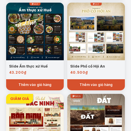
Mẫu trang vị trí bờ biển
Các vịnh tiêu biểu:
Nêu đặc điểm vịnh Việt Nam,
giá trị tự nhiên và thế mạnh phát triển.
Các quần đảo:
Trình bày Hoàng Sa – Trường Sa,
phân bố, ý nghĩa chủ quyền và vị trí chiến lược.
Tài nguyên biển đông:
Dầu khí, thủy sản, giao
Slide Ẩm thực xứ Huế
Slide Phố cổ Hội An
thông hàng hải, du lịch và lợi thế kinh tế biển.
43.200
₫
40.500
₫
Thêm vào giỏ hàng
Thêm vào giỏ hàng