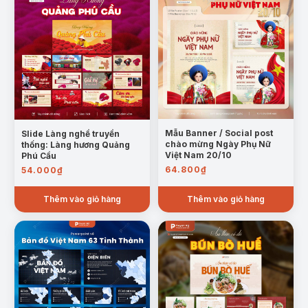
Mẫu Banner / Social post
Slide Làng nghề truyền
chào mừng Ngày Phụ Nữ
thống: Làng hương Quảng
Việt Nam 20/10
Phú Cầu
64.800
₫
54.000
₫
Thêm vào giỏ hàng
Thêm vào giỏ hàng