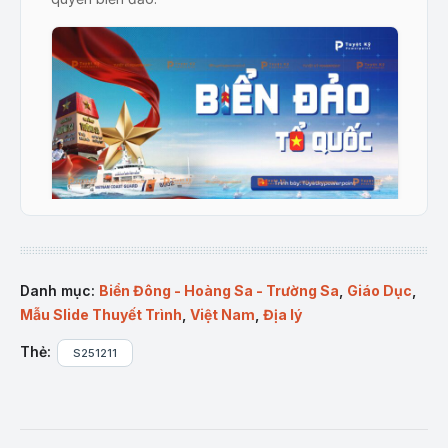
Trang bìa slide Biển Đảo Tổ Quốc
Mô tả sản phẩm:
Danh mục:
Biển Đông - Hoàng Sa - Trường Sa
,
Giáo Dục
,
Mẫu Slide Thuyết Trình
,
Việt Nam
,
Địa lý
Bộ
Slide biển đảo tổ quốc
gồm hơn 14 slide thiết kế
chuẩn 16:9, màu xanh hải quân kết hợp đỏ cờ tổ
Thẻ:
S251211
quốc tạo cảm giác trang trọng và giàu tính biểu
tượng. Hình ảnh bản đồ, cột mốc chủ quyền, tàu
cảnh sát biển, vùng vịnh – quần đảo được minh họa
sắc nét, giúp truyền tải nội dung sinh động và dễ