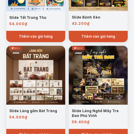
Slide Bánh Xèo
Slide Tết Trung Thu
43.200
₫
54.000
₫
Thêm vào giỏ hàng
Thêm vào giỏ hàng
Slide Làng gốm Bát Tràng
Slide Làng Nghề Mây Tre
Đan Phú Vinh
54.000
₫
59.400
₫