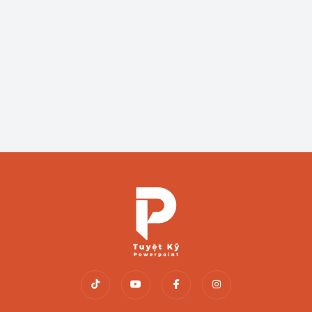
Slide Bản Đồ Việt Nam
Slide thuyết trình
Slide Đất Nước Việt Nam
48.600
₫
37.800
₫