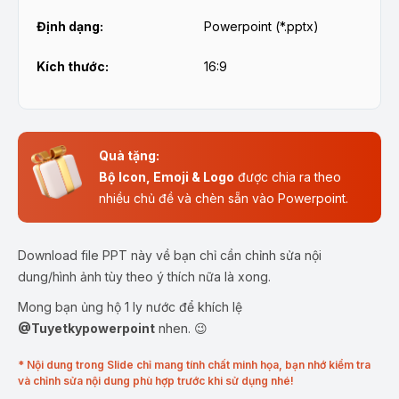
Định dạng:
Powerpoint (*.pptx)
Kích thước:
16:9
Quà tặng:
Bộ Icon, Emoji & Logo
được chia ra theo
nhiều chủ đề và chèn sẵn vào Powerpoint.
Download file PPT này về bạn chỉ cần chỉnh sửa nội
dung/hình ảnh tùy theo ý thích nữa là xong.
Mong bạn ủng hộ 1 ly nước để khích lệ
@Tuyetkypowerpoint
nhen. 😉
* Nội dung trong Slide chỉ mang tính chất minh họa, bạn nhớ kiểm tra
và chỉnh sửa nội dung phù hợp trước khi sử dụng nhé!