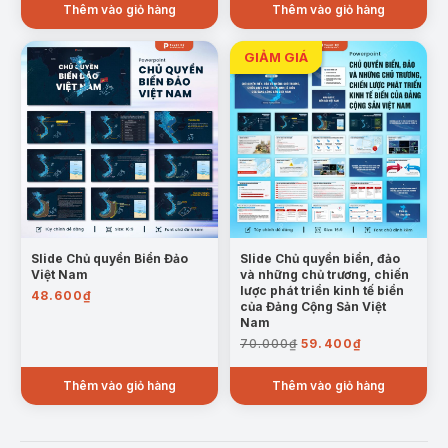
Thêm vào giỏ hàng
Thêm vào giỏ hàng
Mẫu trang: sáp nhập tỉnh Đắk Nông, Lâm Đồng, Bình Thuận
thành tỉnh Lâm Đồng
Slide Chủ quyền Biển Đảo
Slide Chủ quyền biển, đảo
Việt Nam
và những chủ trương, chiến
Dự kiến tên gọi của 34 đơn vị cấp tỉnh sau sáp
lược phát triển kinh tế biển
48.600
₫
nhập, hợp nhất:
của Đảng Cộng Sản Việt
Nam
Giá
Giá
70.000
₫
59.400
₫
gốc
hiện
là:
tại
Thêm vào giỏ hàng
Thêm vào giỏ hàng
70.000₫.
là:
59.400₫.