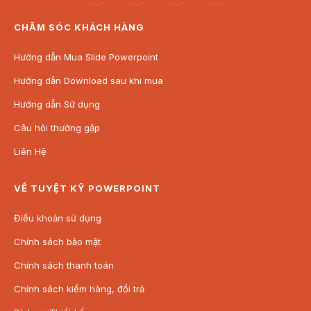
(*) Tất cả các sản phẩm của Tuyệt kỹ Powerpoint đều được
CHĂM SÓC KHÁCH HÀNG
tối ưu để người dùng dễ dàng chỉnh sửa (hình ảnh, chữ, màu
sắc,…) phù hợp với nhu cầu sử dụng.
Hướng dẫn Mua Slide Powerpoint
Hướng dẫn Download sau khi mua
Hướng dẫn Sử dụng
Câu hỏi thường gặp
Liên Hệ
VỀ TUYỆT KỸ POWERPOINT
Điều khoản sử dụng
Chính sách bảo mật
Chính sách thanh toán
Chính sách kiểm hàng, đổi trả