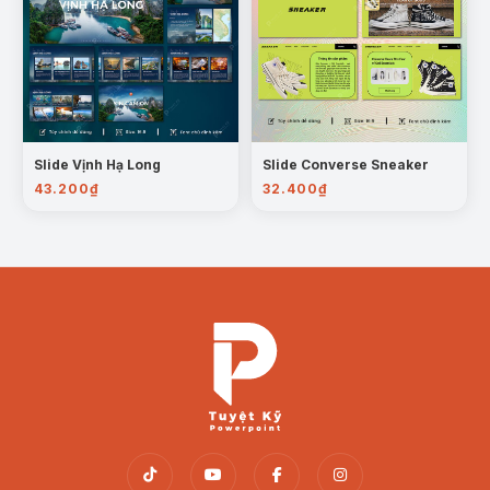
hoạch phát triển.
Dự Án Quy Hoạch Địa Phương:
Cung cấp thông
tin về các tỉnh thành sau sáp nhập phục vụ phát
triển hạ tầng và đầu tư.
Giới Thiệu Trên Mạng Xã Hội:
Cập nhật thông tin
về sự thay đổi hành chính trên các kênh truyền
Slide Vịnh Hạ Long
Slide Converse Sneaker
thông chính thức.
43.200
₫
32.400
₫
Sản phẩm bao gồm:
File Powerpoint dưới định dạng .pptx.
Thư mục Font chữ sử dụng trong Powerpoint.
Quà tặng đính kèm.
Hướng dẫn sử dụng + Bản quyền sản phẩm.
Mẫu Powerpoint “Bản Đồ Việt Nam 34 Tỉnh, Thành
Phố Mới Dự Kiến Sau Sáp Nhập” là công cụ hiệu quả
để bạn dễ dàng truyền tải thông tin quan trọng về sự
thay đổi hành chính, giúp bài thuyết trình của bạn trở
nên sinh động, chuyên nghiệp và dễ hiểu.