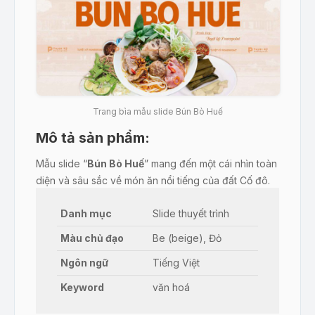
Trang bìa mẫu slide Bún Bò Huế
Mô tả sản phẩm:
Mẫu slide “
Bún Bò Huế
” mang đến một cái nhìn toàn
diện và sâu sắc về món ăn nổi tiếng của đất Cố đô.
Được thiết kế chuyên nghiệp, tối ưu cho thuyết trình
Danh mục
Slide thuyết trình
văn hóa – ẩm thực – giáo dục, bộ PowerPoint trình
bày đầy đủ các khía cạnh như: nguồn gốc lịch sử,
Màu chủ đạo
Be (beige), Đỏ
đặc điểm món ăn, giá trị dinh dưỡng, lợi ích sức khỏe
Ngôn ngữ
Tiếng Việt
và tầm ảnh hưởng của bún bò Huế trên thế giới.
Keyword
văn hoá
Nội dung chi tiết: