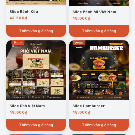
Slide Bánh Xèo
Slide Bánh Mì Việt Nam
43.200
₫
Mẫu trang: Giá trị dinh dưỡng của Bún Bò Huế
48.600
₫
Lợi ích sức khỏe:
Không chỉ ngon miệng, bún bò
Thêm vào giỏ hàng
Thêm vào giỏ hàng
Huế còn có lợi cho sức khỏe: hỗ trợ tiêu hóa,
giảm căng thẳng và tăng cường đề kháng. Slide
trình bày rõ ràng, dễ nhớ, dễ áp dụng trong
thuyết trình giáo dục và truyền thông.
Slide Phở Việt Nam
Slide Hamburger
48.600
₫
48.600
₫
Thêm vào giỏ hàng
Thêm vào giỏ hàng
Mẫu trang: Lợi ích sức khỏe của Bún Bò Huế