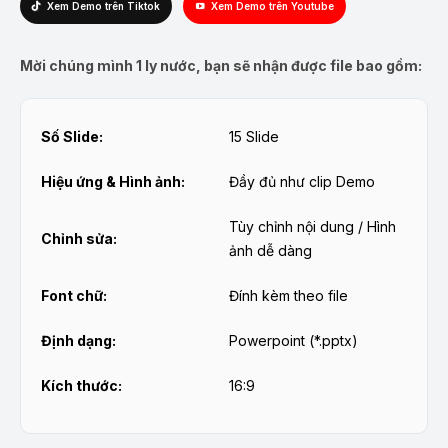
Xem Demo trên Tiktok
Xem Demo trên Youtube
Mời chúng mình 1 ly nước, bạn sẽ nhận được file bao gồm:
Số Slide:
15 Slide
Hiệu ứng & Hình ảnh:
Đầy đủ như clip Demo
Tùy chỉnh nội dung / Hình
Chỉnh sửa:
ảnh dễ dàng
Font chữ:
Đính kèm theo file
Định dạng:
Powerpoint (*.pptx)
Kích thước:
16:9