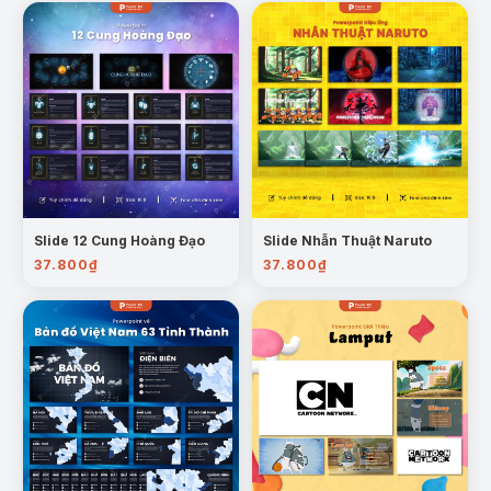
Mẫu trang: Tổng kết Bún Bò Huế
Trường hợp sử dụng:
Slide 12 Cung Hoàng Đạo
Slide Nhẫn Thuật Naruto
Bài giảng giáo dục văn hóa
: Dùng để giảng dạy
37.800
₫
37.800
₫
ẩm thực truyền thống, lịch sử văn hóa Huế.
Thuyết trình học thuật
: Phù hợp với bài nghiên
cứu, tiểu luận, báo cáo chuyên đề ẩm thực – văn
hóa.
Sự kiện, hội thảo
: Truyền cảm hứng trong các
chương trình quảng bá văn hóa Việt Nam.
Truyền thông – marketing – F&B
: Làm tư liệu
quảng bá nhà hàng, món ăn, du lịch ẩm thực.