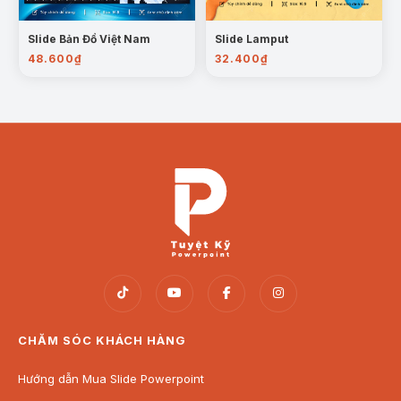
Dự án sáng tạo nội dung
: Dễ dàng chuyển đổi
Slide Bản Đồ Việt Nam
Slide Lamput
thành infographic, video, bài blog về ẩm thực.
48.600
₫
32.400
₫
Sản phẩm bao gồm:
File Powerpoint dưới định dạng .pptx.
Thư mục Font chữ sử dụng trong Powerpoint.
Quà tặng đính kèm.
Hướng dẫn sử dụng + Bản quyền sản phẩm.
Bún bò Huế không chỉ là một món ăn – đó là bản
giao hưởng của hương vị, ký ức và văn hóa xứ Huế.
Hãy để mẫu slide này giúp bạn kể lại câu chuyện ấy
một cách đầy tự hào và ấn tượng.
(*) Tất cả các sản phẩm của Tuyệt kỹ Powerpoint đều được
tối ưu để người dùng dễ dàng chỉnh sửa (hình ảnh, chữ, màu
CHĂM SÓC KHÁCH HÀNG
sắc,…) phù hợp với nhu cầu sử dụng.
Hướng dẫn Mua Slide Powerpoint