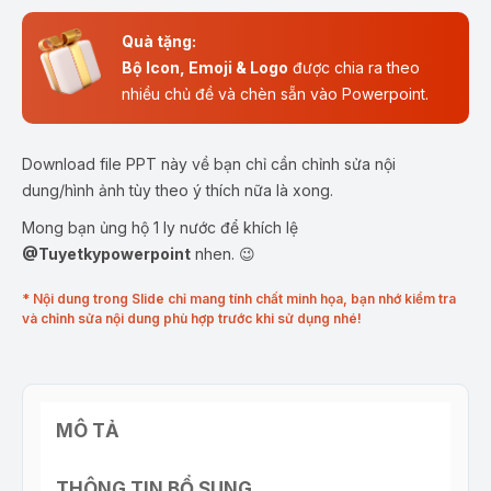
Quà tặng:
Bộ Icon, Emoji & Logo
được chia ra theo
nhiều chủ đề và chèn sẵn vào Powerpoint.
Download file PPT này về bạn chỉ cần chỉnh sửa nội
dung/hình ảnh tùy theo ý thích nữa là xong.
Mong bạn ủng hộ 1 ly nước để khích lệ
@Tuyetkypowerpoint
nhen. 😉
* Nội dung trong Slide chỉ mang tính chất minh họa, bạn nhớ kiểm tra
và chỉnh sửa nội dung phù hợp trước khi sử dụng nhé!
MÔ TẢ
THÔNG TIN BỔ SUNG