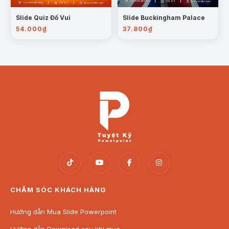
Slide Quiz Đố Vui
Slide Buckingham Palace
54.000
₫
37.800
₫
CHĂM SÓC KHÁCH HÀNG
Hướng dẫn Mua Slide Powerpoint