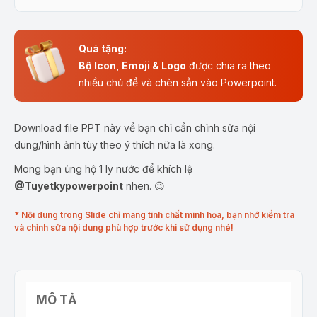
Quà tặng:
Bộ Icon, Emoji & Logo
được chia ra theo
nhiều chủ đề và chèn sẵn vào Powerpoint.
Download file PPT này về bạn chỉ cần chỉnh sửa nội
dung/hình ảnh tùy theo ý thích nữa là xong.
Mong bạn ủng hộ 1 ly nước để khích lệ
@Tuyetkypowerpoint
nhen. 😉
* Nội dung trong Slide chỉ mang tính chất minh họa, bạn nhớ kiểm tra
và chỉnh sửa nội dung phù hợp trước khi sử dụng nhé!
MÔ TẢ