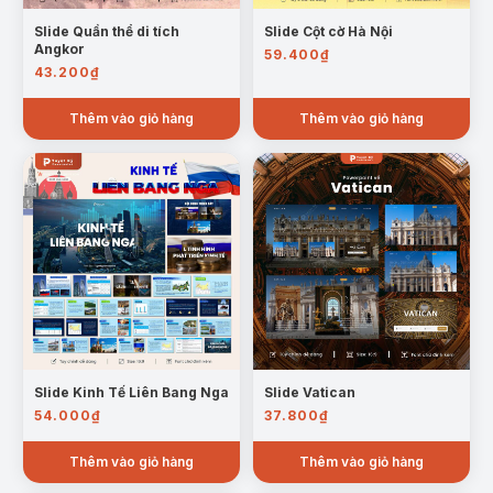
Slide Quần thể di tích
Slide Cột cờ Hà Nội
Angkor
59.400
₫
43.200
₫
Thêm vào giỏ hàng
Thêm vào giỏ hàng
Slide Kinh Tế Liên Bang Nga
Slide Vatican
54.000
₫
37.800
₫
Thêm vào giỏ hàng
Thêm vào giỏ hàng