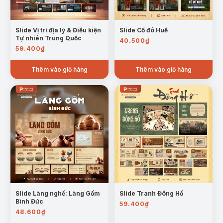
Slide Vị trí địa lý & Điều kiện
Slide Cố đô Huế
Tự nhiên Trung Quốc
40.500
₫
59.400
₫
Thêm vào giỏ hàng
Thêm vào giỏ hàng
Slide Làng nghề: Làng Gốm
Slide Tranh Đông Hồ
Bình Đức
59.400
₫
48.600
₫