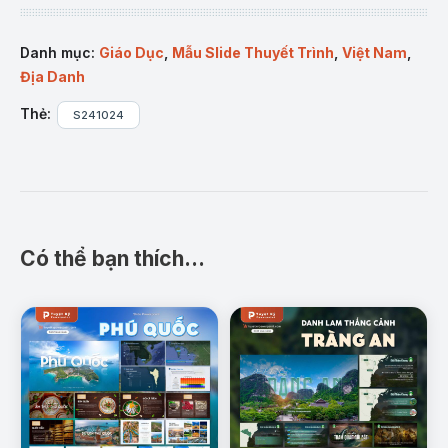
Sản phẩm “Phố cổ Hội An” tại Tuyệt kỹ Powerpoint.
Danh mục:
Giáo Dục
,
Mẫu Slide Thuyết Trình
,
Việt Nam
,
Địa Danh
Mô tả sản phẩm:
Thẻ:
S241024
Mẫu Slide Powerpoint “Di sản Văn hóa Phố cổ Hội
An” được thiết kế để hỗ trợ người dùng trình bày một
cách sinh động và dễ hiểu về vị trí địa lý, các địa
điểm nổi bật, văn hóa ẩm thực, cùng những giá trị
cần bảo tồn của Phố cổ Hội An. Mẫu slide này không
chỉ giới thiệu tổng quan về Phố cổ mà còn giúp
Có thể bạn thích…
truyền tải thông điệp bảo tồn và phát huy những giá
trị văn hóa quý báu, phù hợp với các bài giảng lịch
sử, văn hóa hoặc các buổi thuyết trình giới thiệu du
lịch.
Nội dung chi tiết:
Vị trí địa lý:
Giới thiệu tổng quan về vị trí và tầm
quan trọng chiến lược của Hội An trong lịch sử