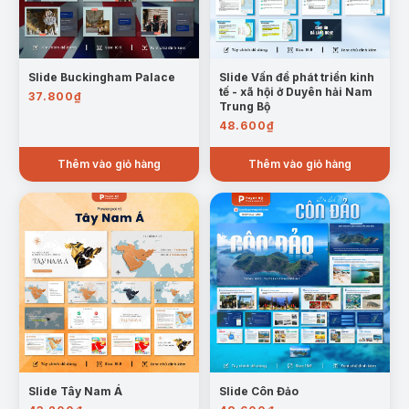
Slide Buckingham Palace
Slide Vấn đề phát triển kinh
tế - xã hội ở Duyên hải Nam
37.800
₫
Trung Bộ
48.600
₫
Thêm vào giỏ hàng
Thêm vào giỏ hàng
Slide Tây Nam Á
Slide Côn Đảo