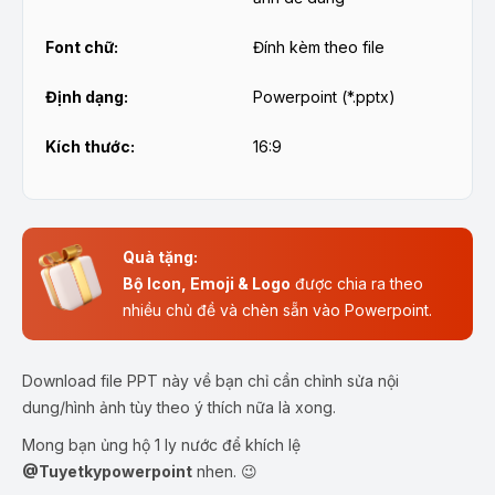
Font chữ:
Đính kèm theo file
Định dạng:
Powerpoint (*.pptx)
Kích thước:
16:9
Quà tặng:
Bộ Icon, Emoji & Logo
được chia ra theo
nhiều chủ đề và chèn sẵn vào Powerpoint.
Download file PPT này về bạn chỉ cần chỉnh sửa nội
dung/hình ảnh tùy theo ý thích nữa là xong.
Mong bạn ủng hộ 1 ly nước để khích lệ
@Tuyetkypowerpoint
nhen. 😉