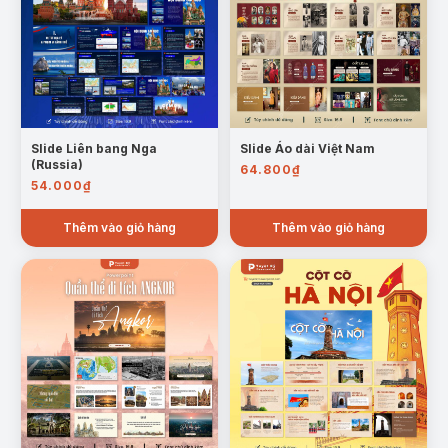
Slide Liên bang Nga
Slide Áo dài Việt Nam
(Russia)
64.800
₫
54.000
₫
Thêm vào giỏ hàng
Thêm vào giỏ hàng