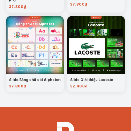
Pro
37.800
₫
37.800
₫
Slide Bảng chữ cái Alphabet
Slide Giới thiệu Lacoste
37.800
₫
32.400
₫