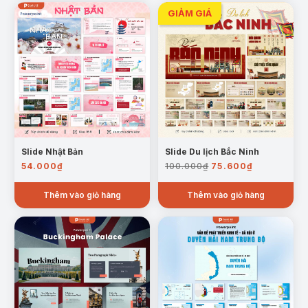
Slide Nhật Bản
Slide Du lịch Bắc Ninh
Giá
Giá
54.000
₫
100.000
₫
75.600
₫
gốc
hiện
là:
tại
Thêm vào giỏ hàng
Thêm vào giỏ hàng
100.000₫.
là:
75.600₫.