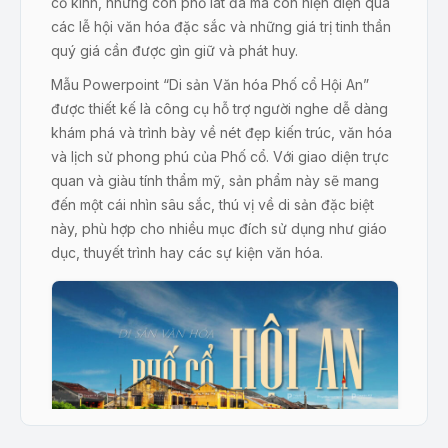
cổ kính, những con phố lát đá mà còn hiện diện qua
các lễ hội văn hóa đặc sắc và những giá trị tinh thần
quý giá cần được gìn giữ và phát huy.
Mẫu Powerpoint “Di sản Văn hóa Phố cổ Hội An”
được thiết kế là công cụ hỗ trợ người nghe dễ dàng
khám phá và trình bày về nét đẹp kiến trúc, văn hóa
và lịch sử phong phú của Phố cổ. Với giao diện trực
quan và giàu tính thẩm mỹ, sản phẩm này sẽ mang
đến một cái nhìn sâu sắc, thú vị về di sản đặc biệt
này, phù hợp cho nhiều mục đích sử dụng như giáo
dục, thuyết trình hay các sự kiện văn hóa.