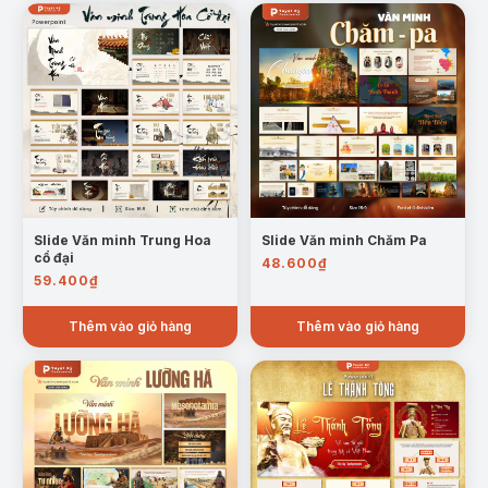
II. Trung Quốc:
Trình bày phong trào giải phóng
dân tộc, quá trình cách mạng và những chuyển
biến quan trọng của Trung Quốc.
Slide Văn minh Trung Hoa
Slide Văn minh Chăm Pa
cổ đại
48.600
₫
59.400
₫
Thêm vào giỏ hàng
Thêm vào giỏ hàng
Mẫu trang Trung Quốc và phong trào giải phóng dân tộc
III. Ấn Độ:
Giới thiệu phong trào đấu tranh giành
độc lập, vai trò của Mahatma Gandhi và các lực
lượng cách mạng.