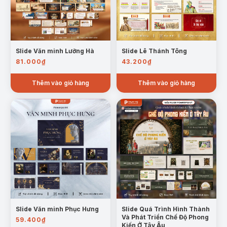
Slide Văn minh Lưỡng Hà
Slide Lê Thánh Tông
81.000
₫
43.200
₫
Thêm vào giỏ hàng
Thêm vào giỏ hàng
Mẫu trang Ấn Độ và phong trào giải phóng dân tộc
IV. Đông Nam Á và phong trào giải phóng dân
tộc:
Khái quát quá trình đấu tranh chống thực
dân, sự phát triển của các phong trào yêu nước ở
Đông Nam Á.
Slide Văn minh Phục Hưng
Slide Quá Trình Hình Thành
Và Phát Triển Chế Độ Phong
59.400
₫
Kiến Ở Tây Âu