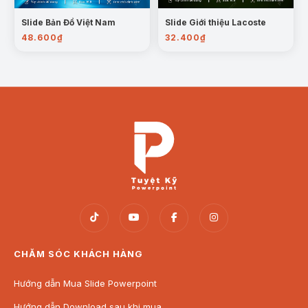
Slide Bản Đồ Việt Nam
Slide Giới thiệu Lacoste
48.600
₫
32.400
₫
CHĂM SÓC KHÁCH HÀNG
Hướng dẫn Mua Slide Powerpoint
Hướng dẫn Download sau khi mua