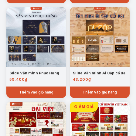
Tinh, đặt nền tảng cho hệ thống chữ cái hiện
đại.
b. Văn học
– Các tác phẩm sử thi, bi kịch, hài
kịch và văn học triết học kinh điển.
c. Nghệ thuật
– Điêu khắc, hội họa, kiến trúc
vĩ đại như Parthenon, Colosseum.
Slide Văn minh Phục Hưng
Slide Văn minh Ai Cập cổ đại
59.400
₫
43.200
₫
Thêm vào giỏ hàng
Thêm vào giỏ hàng
Trang mẫu Nghệ Thuật
d. Thiên văn học – Lịch pháp
– Quan sát bầu