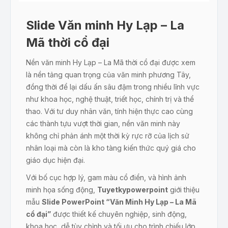
Slide Văn minh Hy Lạp – La
Mã thời cổ đại
Nền văn minh Hy Lạp – La Mã thời cổ đại được xem
là nền tảng quan trọng của văn minh phương Tây,
đồng thời để lại dấu ấn sâu đậm trong nhiều lĩnh vực
như khoa học, nghệ thuật, triết học, chính trị và thể
thao. Với tư duy nhân văn, tính hiện thực cao cùng
các thành tựu vượt thời gian, nền văn minh này
không chỉ phản ánh một thời kỳ rực rỡ của lịch sử
nhân loại mà còn là kho tàng kiến thức quý giá cho
giáo dục hiện đại.
Với bố cục hợp lý, gam màu cổ điển, và hình ảnh
minh họa sống động,
Tuyetkypowerpoint
giới thiệu
mẫu
Slide PowerPoint “Văn Minh Hy Lạp – La Mã
cổ đại”
được thiết kế chuyên nghiệp, sinh động,
khoa học, dễ tùy chỉnh và tối ưu cho trình chiếu lớp