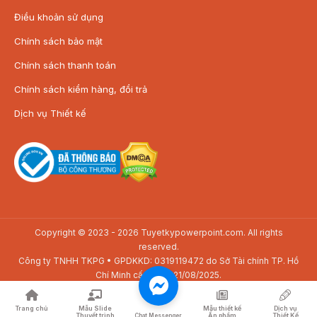
Điều khoản sử dụng
Chính sách bảo mật
Chính sách thanh toán
Chính sách kiểm hàng, đổi trả
Dịch vụ Thiết kế
Copyright © 2023 - 2026 Tuyetkypowerpoint.com. All rights
reserved.
Công ty TNHH TKPG • GPDKKD: 0319119472 do Sở Tài chính TP. Hồ
Chí Minh cấp ngày 21/08/2025.
Địa chỉ: SAV3-01.01 Toà nhà The Sun Avenue, 28 Mai Chí Thọ, P. Bình
Trưng, TP. Hồ Chí Minh
Trang chủ
Mẫu Slide
Mẫu thiết kế
Dịch vụ
Thuyết trình
Ấn phẩm
Thiết Kế
Chat Messenger