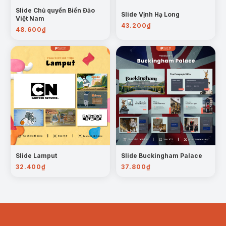
Slide Chủ quyền Biển Đảo
Slide Vịnh Hạ Long
Việt Nam
43.200
₫
48.600
₫
Slide Lamput
Slide Buckingham Palace
32.400
₫
37.800
₫