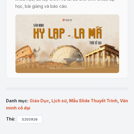
học, bài giảng và báo cáo.
Trang bìa slide Văn minh Hy Lạp – La Mã Thời Cổ Đại
Mô tả sản phẩm
Danh mục:
Giáo Dục
,
Lịch sử
,
Mẫu Slide Thuyết Trình
,
Văn
“Mẫu Slide Văn Minh Hy Lạp – La Mã Thời Cổ Đại”
minh cổ đại
là bộ slide PowerPoint gồm 15 trang nội dung được
biên soạn bài bản, trực quan, hỗ trợ trình bày mạch
Thẻ:
S250926
lạc những thành tựu nổi bật và ý nghĩa sâu sắc của
hai nền văn minh rực rỡ nhất châu Âu thời cổ đại.