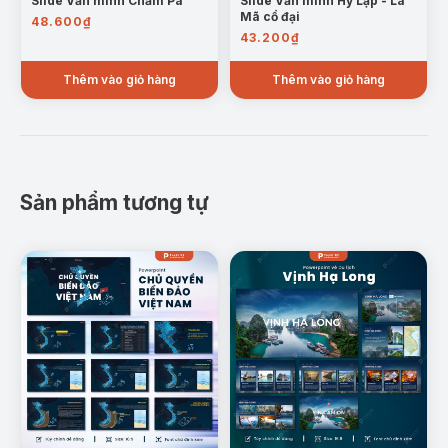
Slide Văn minh Chăm Pa
Slide Văn minh Hy Lạp - La
Mã cổ đại
48.600
₫
43.200
₫
Thêm vào giỏ hàng
Thêm vào giỏ hàng
Sản phẩm tương tự