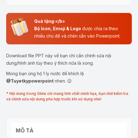
Quà tặng:</b>
Bộ Icon, Emoji & Logo
được chia ra theo
nhiều chủ đề và chèn sẵn vào Powerpoint.
Download file PPT này về bạn chỉ cần chỉnh sửa nội
dung/hình ảnh tùy theo ý thích nữa là xong.
Mong bạn ủng hộ 1 ly nước để khích lệ
@Tuyetkypowerpoint
nhen. 😉
* Nội dung trong Slide chỉ mang tính chất minh họa, bạn nhớ kiểm tra
và chỉnh sửa nội dung phù hợp trước khi sử dụng nhé!
MÔ TẢ