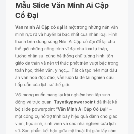
Mẫu Slide Văn Minh Ai Cập
Cổ Đại
Văn minh Ai Cập cổ đại
là một trong những nền văn
minh rực rỡ và huyền bí bậc nhất của nhân loại. Hình
thành bên dòng sông Nile, Ai Cập cổ đại để lại cho
thế giới những công trình vĩ đại như kim tự tháp,
tượng nhân sư, cùng hệ thống chữ tượng hình, tôn
giáo đa thần và nền tri thức phát triển vượt bậc trong
toán học, thiên văn, y học,… Tất cả tạo nên một dấu
ấn văn hóa độc đáo, vẫn luôn là đề tài nghiên cứu
hấp dẫn của lịch sử thế giới.
Với mong muốn mang lại trải nghiệm học tập sinh
động và trực quan,
Tuyetkypowerpoint
đã thiết kế
bộ slide powerpoint “
Văn Minh Ai Cập Cổ Đại
” –
một công cụ hỗ trợ trình bày hiệu quả dành cho giáo
viên, học sinh, sinh viên và các nhà nghiên cứu lịch
sử. Sản phẩm kết hợp giữa mỹ thuật thị giác lấy cảm