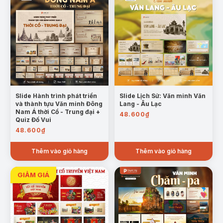
Điều kiện tự nhiên và dân cư:
Sông Nile bồi đắp
phù sa màu mỡ, thu hút cư dân sinh sống.
Điều kiện kinh tế gắn liền với sông Nile:
Trồng
trọt, chăn nuôi, thủ công nghiệp phát triển nhờ
nguồn nước dồi dào.
Slide Hành trình phát triển
Slide Lịch Sử: Văn minh Văn
và thành tựu Văn minh Đông
Lang - Âu Lạc
Nam Á thời Cổ - Trung đại +
48.600
₫
Quiz Đố Vui
48.600
₫
Thêm vào giỏ hàng
Thêm vào giỏ hàng
Trang mẫu điều kiện kinh tế
Tình hình chính trị – xã hội thời kỳ đầu:
Xã hội
phân tầng, hình thành quyền lực tập trung dưới
các Pharaoh.