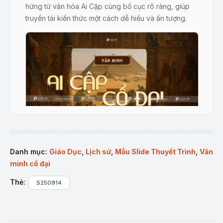
hứng từ văn hóa Ai Cập cùng bố cục rõ ràng, giúp
truyền tải kiến thức một cách dễ hiểu và ấn tượng.
Trang bìa slide Văn Minh Ai Cập
Danh mục:
Giáo Dục
,
Lịch sử
,
Mẫu Slide Thuyết Trình
,
Văn
Mô tả sản phẩm
minh cổ đại
Mẫu slide “
Văn Minh Ai Cập Cổ Đại
” được thiết kế
Thẻ:
S250914
gồm 16 trang trình bày rõ ràng và sinh động, kết hợp
hài hòa giữa hình ảnh đặc trưng như kim tự tháp, chữ
tượng hình, tượng nhân sư cùng tông màu cổ kính