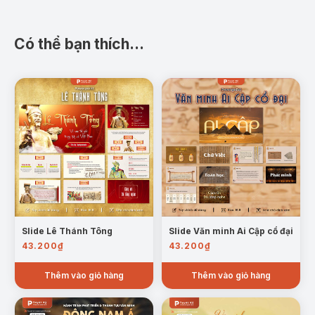
đặc trưng, phù hợp cho mục đích giảng dạy, thuyết
trình hoặc nghiên cứu. Nội dung slide tóm lược quá
trình hình thành văn minh Ai Cập từ điều kiện tự nhiên
Có thể bạn thích…
– chính trị – kinh tế, đến các thành tựu tiêu biểu về
chữ viết, tín ngưỡng, khoa học và kiến trúc.
Nội dung chi tiết:
1. Cơ sở hình thành
Slide Lê Thánh Tông
Slide Văn minh Ai Cập cổ đại
43.200
₫
43.200
₫
Thêm vào giỏ hàng
Thêm vào giỏ hàng
Trang mẫu cơ sở hình thành