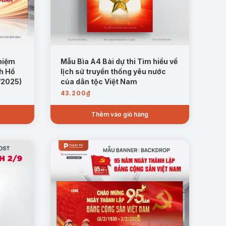
niệm
Mẫu Bìa A4 Bài dự thi Tìm hiểu về
c thuật. Đây là lựa chọn tối ưu để nâng tầm hình ảnh
h Hồ
lịch sử truyền thống yêu nước
/2025)
của dân tộc Việt Nam
43.200
₫
với nhu cầu sử dụng.
Thêm vào giỏ hàng