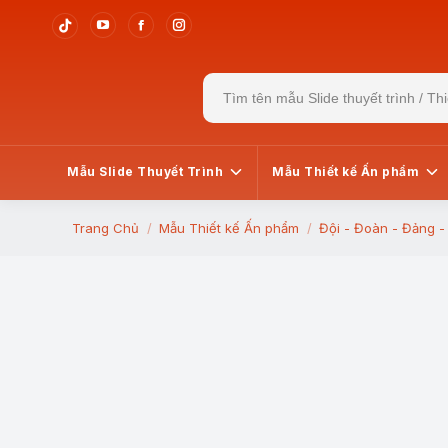
YouTube
Facebook
Instagram
Tiktok
page
page
page
page
Search
opens
opens
opens
opens
for:
in
in
in
in
new
new
new
new
window
window
window
window
Mẫu Slide Thuyết Trình
Mẫu Thiết kế Ấn phẩm
Trang Chủ
Mẫu Thiết kế Ấn phẩm
Đội - Đoàn - Đảng 
You are here: