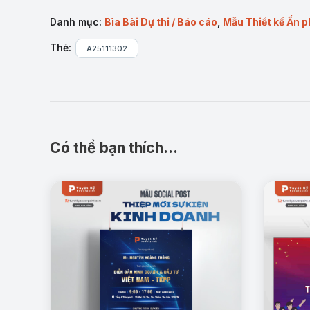
Danh mục:
Bìa Bài Dự thi / Báo cáo
,
Mẫu Thiết kế Ấn 
Thẻ:
A25111302
Đặc điểm nổi bật của sản ph
Gam màu đỏ – vàng truyền thống tạo sự trang nghi
Biểu tượng Quốc huy nổi bật, đúng chuẩn pháp lý 
Có thể bạn thích…
Bố cục khoa học, phân tầng rõ ràng giúp tiêu đề n
File PowerPoint dễ chỉnh sửa: thay tên trường, tác 
Font chữ đi kèm đảm bảo hiển thị chính xác khi in
Ứng dụng thực tế:
Bìa giáo trình, tài liệu giảng dạy các môn thuộc khối
Bài dự thi thiết kế bìa tài liệu tại trường học, cơ q
Bìa báo cáo khoa học, tiểu luận, khóa luận có liê