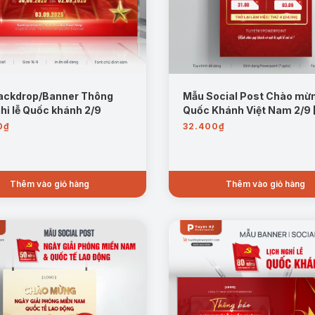
ackdrop/Banner Thông
Mẫu Social Post Chào mừ
hỉ lễ Quốc khánh 2/9
Quốc Khánh Việt Nam 2/9 [
0
₫
32.400
₫
Thêm vào giỏ hàng
Thêm vào giỏ hàng