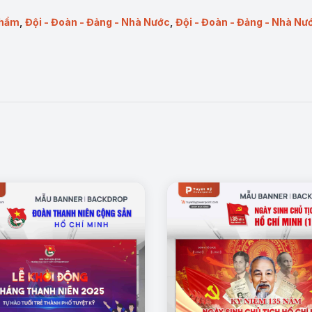
phẩm
,
Đội - Đoàn - Đảng - Nhà Nước
,
Đội - Đoàn - Đảng - Nhà Nư
Mẫu bìa giáo trình lý luận chung về Nhà Nước và Pháp Luật
ẩm
:
êm và uy tín.
– học thuật.
ổi bật.
giả, lần tái bản.
 và xuất bản.
 lý luận chính trị.
uan, sở ngành.
n quan đến pháp luật.