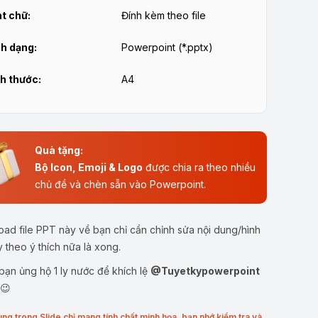
t chữ:
Đính kèm theo file
h dạng:
Powerpoint (*.pptx)
h thước:
A4
Quà tặng:
Bộ Icon, Emoji & Logo
được chia ra theo nhiều
chủ đề và chèn sẵn vào Powerpoint.
ad file PPT này về bạn chỉ cần chỉnh sửa nội dung/hình
y theo ý thích nữa là xong.
ạn ủng hộ 1 ly nước để khích lệ
@Tuyetkypowerpoint
 😉
ung trong Slide chỉ mang tính chất minh họa, bạn nhớ kiểm tra và