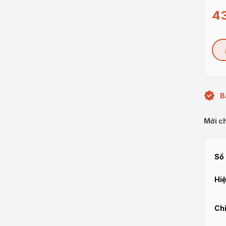
4
B
Mời ch
Số 
Hiệ
Chỉ