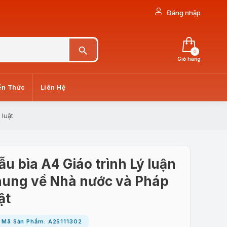
Đăng nhập
Search Button
0
Giỏ hàng
ến Thức
Liên Hệ
luật
u bìa A4 Giáo trình Lý luận
hung về Nhà nước và Pháp
ật
Mã Sản Phẩm: A25111302