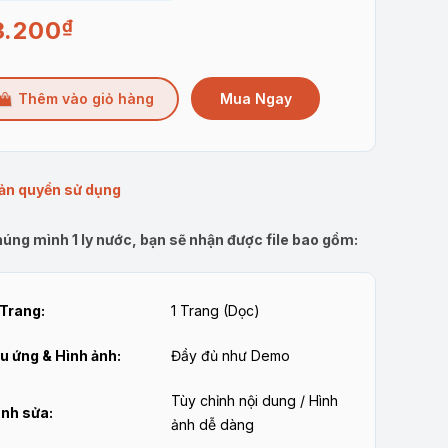
3.200
₫
Mua Ngay
Thêm vào giỏ hàng
ản quyền sử dụng
úng mình 1 ly nước, bạn sẽ nhận được file bao gồm:
Trang:
1 Trang (Dọc)
u ứng & Hình ảnh:
Đầy đủ như Demo
Tùy chỉnh nội dung / Hình
nh sửa:
ảnh dễ dàng