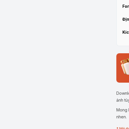
Fon
Địn
Kíc
Downlo
ảnh tù
Mong b
nhen.
* Nội d