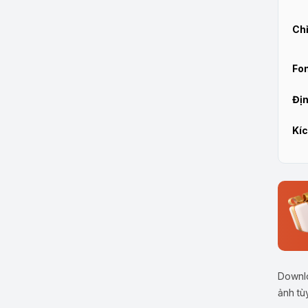
Chỉ
Fon
Địn
Kíc
Downlo
ảnh tù