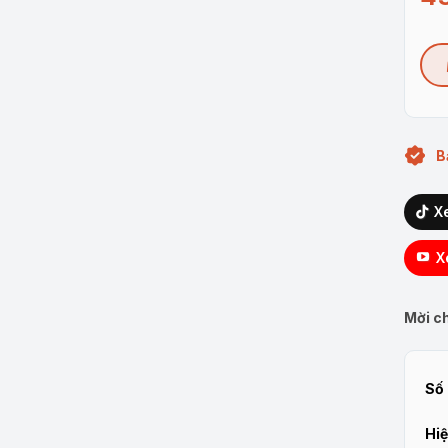
B
X
X
Mời ch
Số 
Hiệ