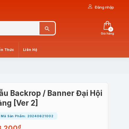
Đăng nhập
Search Button
0
Giỏ hàng
ến Thức
Liên Hệ
u Backrop / Banner Đại Hội
ng [Ver 2]
Mã Sản Phẩm: 20240621002
3.200
₫