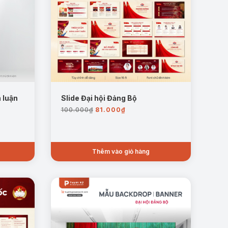
h luận
Slide Đại hội Đảng Bộ
Giá
Giá
100.000
₫
81.000
₫
gốc
hiện
là:
tại
100.000₫.
là:
81.000₫.
Thêm vào giỏ hàng