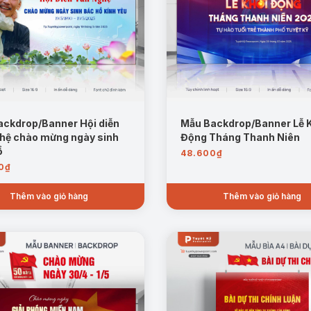
ckdrop/Banner Hội diễn
Mẫu Backdrop/Banner Lễ 
hệ chào mừng ngày sinh
Động Tháng Thanh Niên
ồ
48.600
₫
0
₫
Thêm vào giỏ hàng
Thêm vào giỏ hàng