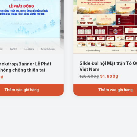
Slide Đại hội Mặt trận Tổ 
ackdrop/Banner Lễ Phát
Việt Nam
hòng chống thiên tai
Giá
Giá
120.000
₫
91.800
₫
0
₫
gốc
hiện
là:
tại
Thêm vào giỏ hàng
Thêm vào giỏ hàng
120.000₫.
là:
91.800₫