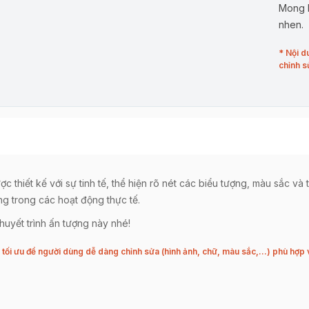
Mong b
nhen.
* Nội d
chỉnh s
 thiết kế với sự tinh tế, thể hiện rõ nét các biểu tượng, màu sắc và 
ng trong các hoạt động thực tế.
uyết trình ấn tượng này nhé!
tối ưu để người dùng dễ dàng chỉnh sửa (hình ảnh, chữ, màu sắc,…) phù hợp 