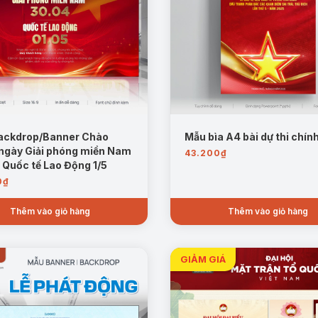
ackdrop/Banner Chào
Mẫu bìa A4 bài dự thi chín
ngày Giải phóng miền Nam
43.200
₫
 Quốc tế Lao Động 1/5
0
₫
Thêm vào giỏ hàng
Thêm vào giỏ hàng