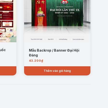
Quốc
Mẫu Backrop / Banner Đại Hội
Đảng
43.200
₫
Thêm vào giỏ hàng
.