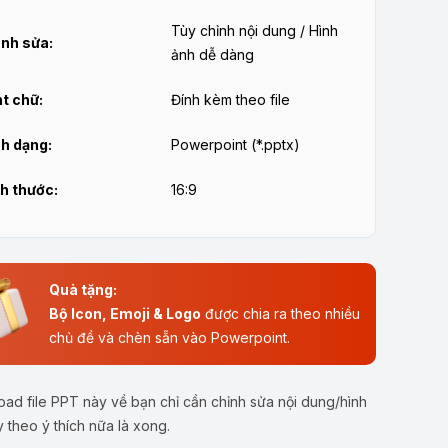
Tùy chỉnh nội dung / Hình
nh sửa:
ảnh dễ dàng
t chữ:
Đính kèm theo file
h dạng:
Powerpoint (*.pptx)
h thước:
16:9
Quà tặng:
Bộ Icon, Emoji & Logo
được chia ra theo nhiều
chủ đề và chèn sẵn vào Powerpoint.
ad file PPT này về bạn chỉ cần chỉnh sửa nội dung/hình
y theo ý thích nữa là xong.