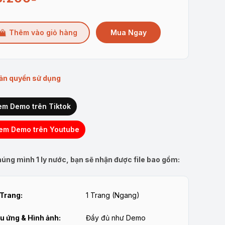
Mua Ngay
Thêm vào giỏ hàng
ản quyền sử dụng
em Demo trên Tiktok
em Demo trên Youtube
úng mình 1 ly nước, bạn sẽ nhận được file bao gồm:
Trang:
1 Trang (Ngang)
u ứng & Hình ảnh:
Đầy đủ như Demo