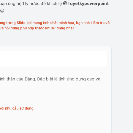
ạn ủng hộ 1 ly nước để khích lệ
@Tuyetkypowerpoint
 😉
ung trong Slide chỉ mang tính chất minh họa, bạn nhớ kiểm tra và
ửa nội dung phù hợp trước khi sử dụng nhé!
tinh thần của Đảng. Đặc biệt là tính ứng dụng cao và
với nhu cầu sử dụng.