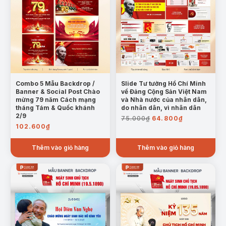
Slide Tư tưởng Hồ Chí Minh
Combo 5 Mẫu Backdrop /
về Đảng Cộng Sản Việt Nam
Banner & Social Post Chào
và Nhà nước của nhân dân,
mừng 79 năm Cách mạng
do nhân dân, vì nhân dân
tháng Tám & Quốc khánh
Giá
Giá
2/9
75.000
₫
64.800
₫
gốc
hiện
102.600
₫
là:
tại
75.000₫.
là:
Thêm vào giỏ hàng
Thêm vào giỏ hàng
64.800₫.