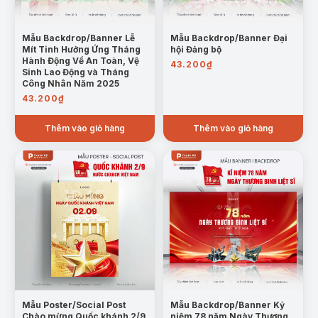
Mẫu Backdrop/Banner Lễ
Mẫu Backdrop/Banner Đại
Mít Tinh Hưởng Ứng Tháng
hội Đảng bộ
Hành Động Về An Toàn, Vệ
43.200
₫
Sinh Lao Động và Tháng
Công Nhân Năm 2025
43.200
₫
Thêm vào giỏ hàng
Thêm vào giỏ hàng
Mẫu Poster/Social Post
Mẫu Backdrop/Banner Kỷ
Chào mừng Quốc khánh 2/9
niệm 78 năm Ngày Thương