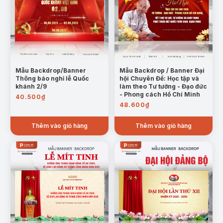
Mẫu Backdrop/Banner
Mẫu Backdrop / Banner Đại
Thông báo nghỉ lễ Quốc
hội Chuyên Đề: Học tập và
khánh 2/9
làm theo Tư tưởng - Đạo đức
- Phong cách Hồ Chí Minh
40.500
₫
48.600
₫
Thêm vào giỏ hàng
Thêm vào giỏ hàng