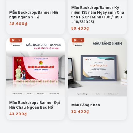
Mẫu Backdrop/Banner Kỷ
Mẫu Backdrop/Banner Hội
niệm 135 năm Ngày sinh Chủ
nghị ngành Y Tế
tịch Hồ Chí Minh (19/5/1890
- 19/5/2025)
48.600
₫
59.400
₫
Mẫu Backdrop / Banner Đại
Mẫu Bằng Khen
Hội Cháu Ngoan Bác Hồ
32.400
₫
43.200
₫