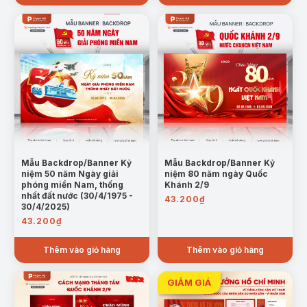
Mẫu Backdrop/Banner Kỷ
Mẫu Backdrop/Banner Kỷ
niệm 50 năm Ngày giải
niệm 80 năm ngày Quốc
phóng miền Nam, thống
Khánh 2/9
nhất đất nước (30/4/1975 -
43.200
₫
30/4/2025)
43.200
₫
Thêm vào giỏ hàng
Thêm vào giỏ hàng