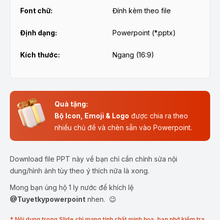
Font chữ:
Đính kèm theo file
Định dạng:
Powerpoint (*.pptx)
Kích thước:
Ngang (16:9)
Quà tặng:
Bộ Icon, Emoji & Logo
được chia ra theo
nhiều chủ đề và chèn sẵn vào Powerpoint.
Download file PPT này về bạn chỉ cần chỉnh sửa nội
dung/hình ảnh tùy theo ý thích nữa là xong.
Mong bạn ủng hộ 1 ly nước để khích lệ
@Tuyetkypowerpoint
nhen. 😉
* Nội dung trong Slide chỉ mang tính chất minh họa, bạn nhớ kiểm tra