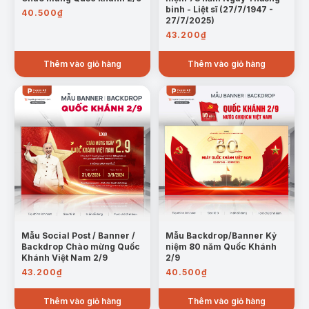
binh - Liệt sĩ (27/7/1947 -
40.500
₫
27/7/2025)
43.200
₫
Thêm vào giỏ hàng
Thêm vào giỏ hàng
Mẫu Social Post / Banner /
Mẫu Backdrop/Banner Kỷ
Backdrop Chào mừng Quốc
niệm 80 năm Quốc Khánh
Khánh Việt Nam 2/9
2/9
43.200
₫
40.500
₫
Thêm vào giỏ hàng
Thêm vào giỏ hàng