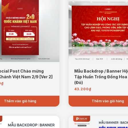
ocial Post Chào mừng
Mẫu Backdrop / Banner Hộ
hánh Việt Nam 2/9 [Ver 2]
Tập Huấn Trống Đồng Hoa
(Đỏ)
0
₫
43.200
₫
Thêm vào giỏ hàng
Thêm vào giỏ hàng