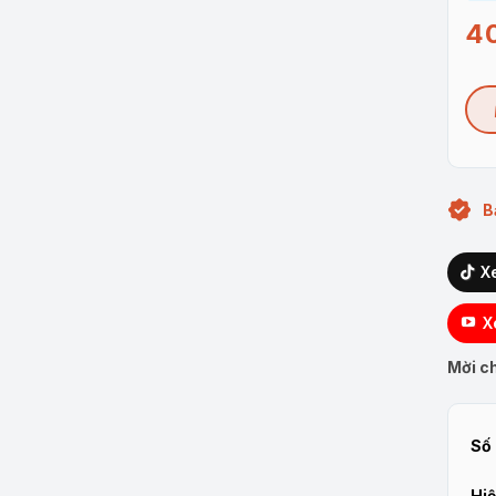
4
B
X
X
Mời ch
Số 
Hiệ