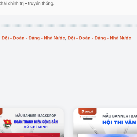
i chính trị – truyền thống.
ĩ tiêu biểu trang nghiêm, giàu tính tượng trưng.
ệm ngành.
dễ dàng trên PowerPoint.
,
Đội - Đoàn - Đảng - Nhà Nước
,
Đội - Đoàn - Đảng - Nhà Nước
hào mừng 19/8 tại Công an tỉnh, huyện, xã.
àm truyền thống, gặp mặt cán bộ lão thành.
 công an các cấp.
 hoặc các phóng sự tuyên truyền.
sự kiện 19/8 trang trọng, đúng nghi thức và truyền cảm hứng. Tạo 
tối ưu để người dùng dễ dàng chỉnh sửa (hình ảnh, chữ, màu sắc,…) phù hợp 