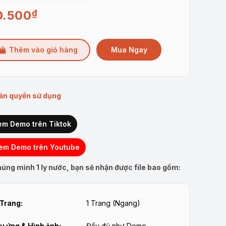
0.500
₫
Mua Ngay
Thêm vào giỏ hàng
ản quyền sử dụng
em Demo trên Tiktok
em Demo trên Youtube
úng mình 1 ly nước, bạn sẽ nhận được file bao gồm:
Trang:
1 Trang (Ngang)
u ứng & Hình ảnh:
Đầy đủ như Demo