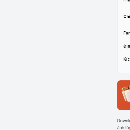
Chỉ
Fon
Địn
Kíc
Downlo
ảnh tù