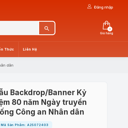
Đăng nhập
Search Button
0
Giỏ hàng
ến Thức
Liên Hệ
hân dân
ẫu Backdrop/Banner Kỷ
iệm 80 năm Ngày truyền
hống Công an Nhân dân
Mã Sản Phẩm: A25072403