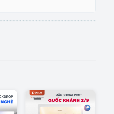
điểm nhấn truyền thông hiệu quả, góp phần lan tỏa
với nhu cầu sử dụng.