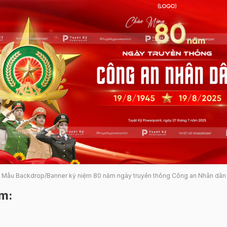
Mẫu Backdrop/Banner kỷ niệm 80 năm ngày truyền thông Công an Nhân dân
ẩm
: