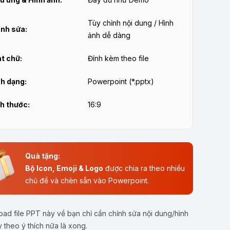
Tùy chỉnh nội dung / Hình
nh sửa:
ảnh dễ dàng
t chữ:
Đính kèm theo file
h dạng:
Powerpoint (*.pptx)
h thước:
16:9
Quà tặng:
Bộ Icon, Emoji & Logo
được chia ra theo nhiều
chủ đề và chèn sẵn vào Powerpoint.
ad file PPT này về bạn chỉ cần chỉnh sửa nội dung/hình
y theo ý thích nữa là xong.