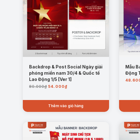
Backdrop & Post Social Ngày giải
Mẫu Ba
phóng miền nam 30/4 & Quốc tế
Động 
Lao Động 1/5 [Ver 1]
48.60
Giá
Giá
80.000
₫
54.000
₫
gốc
hiện
là:
tại
80.000₫.
là:
Thêm vào giỏ hàng
54.000₫.