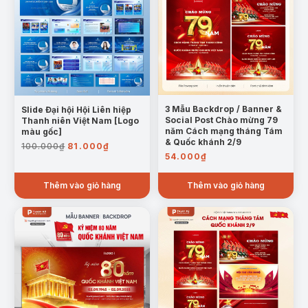
3 Mẫu Backdrop / Banner &
Slide Đại hội Hội Liên hiệp
Social Post Chào mừng 79
Thanh niên Việt Nam [Logo
năm Cách mạng tháng Tám
màu gốc]
& Quốc khánh 2/9
Giá
Giá
100.000
₫
81.000
₫
gốc
hiện
54.000
₫
là:
tại
100.000₫.
là:
Thêm vào giỏ hàng
Thêm vào giỏ hàng
81.000₫.