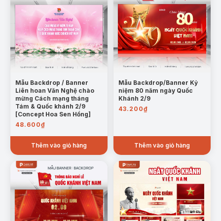
Mẫu Backdrop / Banner
Mẫu Backdrop/Banner Kỷ
Liên hoan Văn Nghệ chào
niệm 80 năm ngày Quốc
mừng Cách mạng tháng
Khánh 2/9
Tám & Quốc khánh 2/9
43.200
₫
[Concept Hoa Sen Hồng]
48.600
₫
Thêm vào giỏ hàng
Thêm vào giỏ hàng