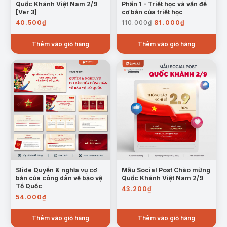
Quốc Khánh Việt Nam 2/9
Phần 1 - Triết học và vấn đề
[Ver 3]
cơ bản của triết học
Giá
Giá
40.500
₫
110.000
₫
81.000
₫
gốc
hiện
là:
tại
Thêm vào giỏ hàng
Thêm vào giỏ hàng
110.000₫.
là:
81.000₫.
Slide Quyền & nghĩa vụ cơ
Mẫu Social Post Chào mừng
bản của công dân về bảo vệ
Quốc Khánh Việt Nam 2/9
Tổ Quốc
43.200
₫
54.000
₫
Thêm vào giỏ hàng
Thêm vào giỏ hàng