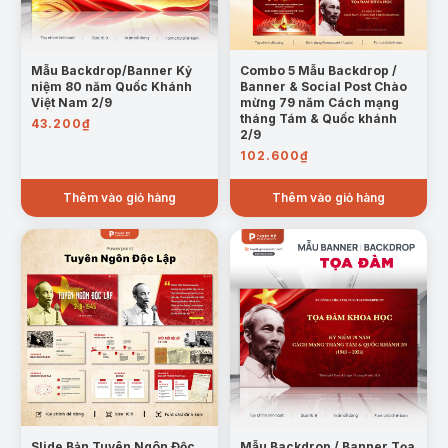
Mẫu Backdrop/Banner Kỷ
Combo 5 Mẫu Backdrop /
niệm 80 năm Quốc Khánh
Banner & Social Post Chào
Việt Nam 2/9
mừng 79 năm Cách mạng
tháng Tám & Quốc khánh
43.200
₫
2/9
102.600
₫
Thêm vào giỏ hàng
Thêm vào giỏ hàng
Slide Bản Tuyên Ngôn Độc
Mẫu Backdrop / Banner Tọa