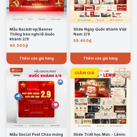
Mẫu Backdrop/Banner
Slide Ngày Quốc khánh Việt
Thông báo nghỉ lễ Quốc
Nam 2/9
khánh 2/9
59.400
₫
40.500
₫
Thêm vào giỏ hàng
Thêm vào giỏ hàng
Mẫu Social Post Chào mừng
Slide Triết học Mác - Lênin: