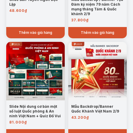
Lập
Đàm kỷ niệm 79 năm Cách
mạng tháng Tám & Quốc
48.600
₫
khánh 2/9
37.800
₫
Thêm vào giỏ hàng
Thêm vào giỏ hàng
Slide Nội dung cơ bản một
Mẫu Backdrop/Banner
số luật Quốc phòng & An
Quốc Khánh Việt Nam 2/9
ninh Việt Nam + Quiz Đố Vui
43.200
₫
81.000
₫