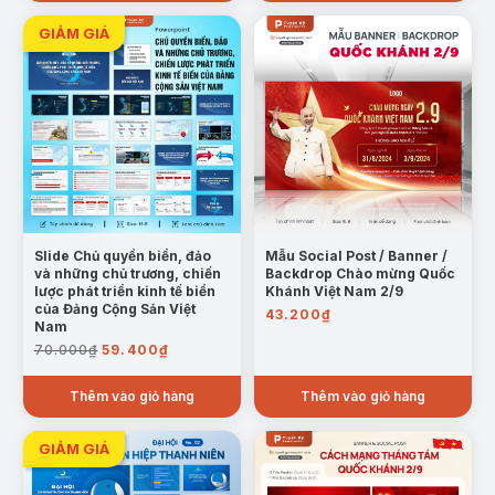
Slide Chủ quyền biển, đảo
Mẫu Social Post / Banner /
và những chủ trương, chiến
Backdrop Chào mừng Quốc
lược phát triển kinh tế biển
Khánh Việt Nam 2/9
của Đảng Cộng Sản Việt
43.200
₫
Nam
Giá
Giá
70.000
₫
59.400
₫
gốc
hiện
là:
tại
Thêm vào giỏ hàng
Thêm vào giỏ hàng
70.000₫.
là:
59.400₫.