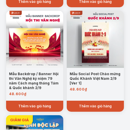
Thêm vào giỏ hàng
Thêm vào giỏ hàng
Mẫu Backdrop / Banner Hội
Mẫu Social Post Chào mừng
thi Văn Nghệ kỷ niệm 79
Quốc Khánh Việt Nam 2/9
năm Cách mạng tháng Tám
[Ver 1]
& Quốc khánh 2/9
48.600
₫
48.600
₫
Thêm vào giỏ hàng
Thêm vào giỏ hàng