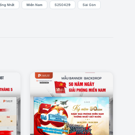
hống Nhất
Miền Nam
S250429
Sài Gòn
của công trình này.