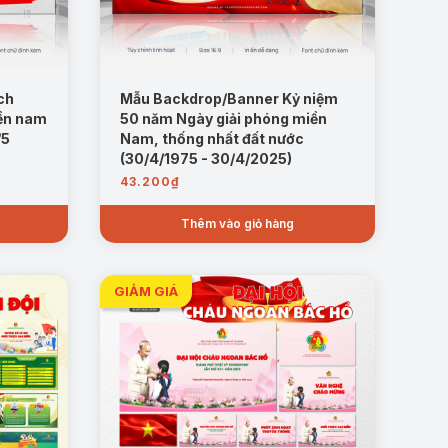
ch
Mẫu Backdrop/Banner Kỷ niệm
iền nam
50 năm Ngày giải phóng miền
/5
Nam, thống nhất đất nước
(30/4/1975 - 30/4/2025)
43.200
₫
Thêm vào giỏ hàng
ết kế mang đậm dấu ấn văn hóa và lịch sử.