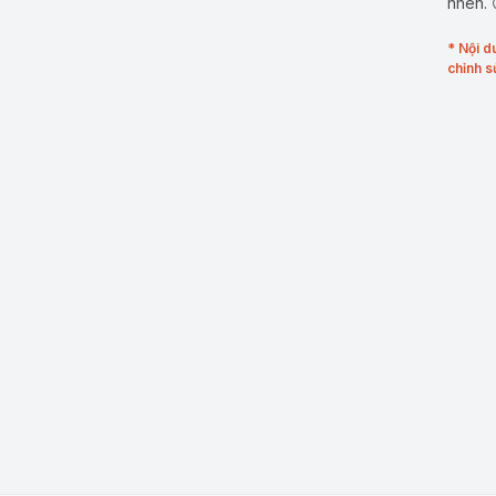
nhen. 
* Nội d
chỉnh s