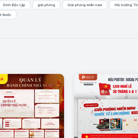
Dinh Độc Lập
giải phóng
Giải phóng miền nam
Hội trường T
t Nước
Mẫu trang: Giới thiệu tổng quan Dinh Độc Lập
, các sự kiện quan trọng diễn ra tại Dinh Độc Lập và ý nghĩa lịch sử 