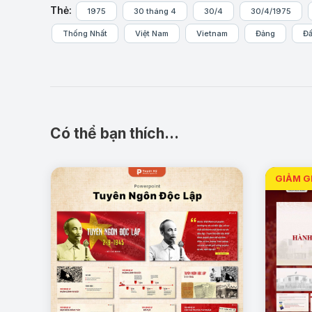
Thẻ:
1975
30 tháng 4
30/4
30/4/1975
Thống Nhất
Việt Nam
Vietnam
Đảng
Đấ
Có thể bạn thích…
Lịch sử hình thành
: Trình bày quá trình xây dựng