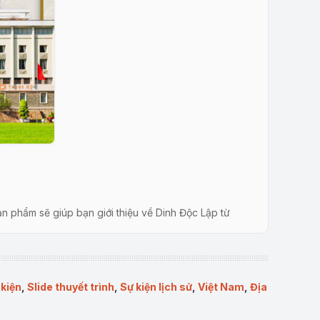
 sản phẩm sẽ giúp bạn giới thiệu về Dinh Độc Lập từ
de đều được thiết kế tinh tế, dễ chỉnh sửa, phù hợp cho
 kiện
,
Slide thuyết trình
,
Sự kiện lịch sử
,
Việt Nam
,
Địa