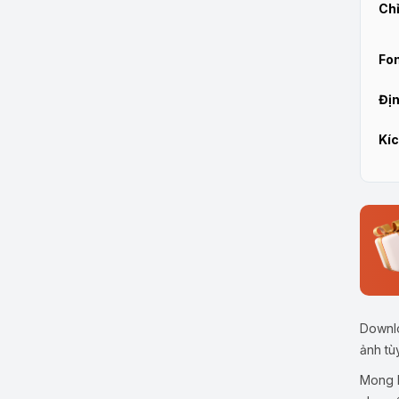
Chỉ
Fon
Địn
Kíc
Downlo
ảnh tù
Mong b