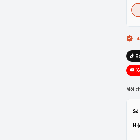
B
X
X
Mời ch
Số 
Hiệ