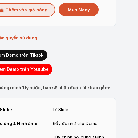
là:
tại
Mua Ngay
Thêm vào giỏ hàng
80.000₫.
là:
64.800₫.
ản quyền sử dụng
em Demo trên Tiktok
em Demo trên Youtube
úng mình 1 ly nước, bạn sẽ nhận được file bao gồm:
Slide:
17 Slide
u ứng & Hình ảnh:
Đầy đủ như clip Demo
Tùy chỉnh nội dung / Hình