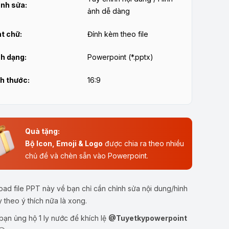
nh sửa:
ảnh dễ dàng
t chữ:
Đính kèm theo file
h dạng:
Powerpoint (*.pptx)
h thước:
16:9
Quà tặng:
Bộ Icon, Emoji & Logo
được chia ra theo nhiều
chủ đề và chèn sẵn vào Powerpoint.
ad file PPT này về bạn chỉ cần chỉnh sửa nội dung/hình
y theo ý thích nữa là xong.
ạn ủng hộ 1 ly nước để khích lệ
@Tuyetkypowerpoint