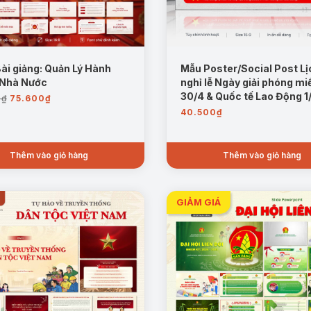
Bài giảng: Quản Lý Hành
Mẫu Poster/Social Post Lị
 Nhà Nước
nghỉ lễ Ngày giải phóng m
Giá
Giá
30/4 & Quốc tế Lao Động 1
0
₫
75.600
₫
gốc
hiện
40.500
₫
là:
tại
90.000₫.
là:
75.600₫.
Thêm vào giỏ hàng
Thêm vào giỏ hàng
Mẫu trang: Lịch sử hình thành Dinh Độc Lập
 của Dinh Độc Lập, từ việc chọn lựa vật liệu cho đến các chi tiết thi