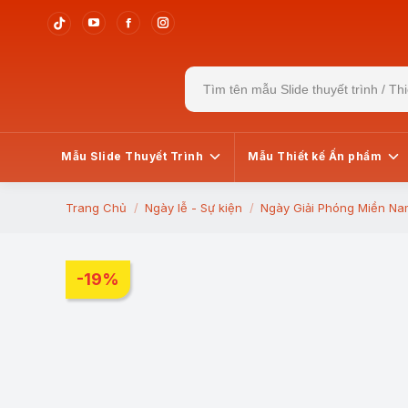
YouTube
Facebook
Instagram
Tiktok
page
page
page
page
Search
opens
opens
opens
opens
for:
in
in
in
in
new
new
new
new
window
window
window
window
Mẫu Slide Thuyết Trình
Mẫu Thiết kế Ấn phẩm
Trang Chủ
Ngày lễ - Sự kiện
Ngày Giải Phóng Miền Na
You are here:
-19%