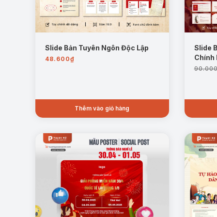
Slide Bản Tuyên Ngôn Độc Lập
Slide 
Chính
48.600
₫
90.00
Thêm vào giỏ hàng
Kiến trúc và thiết kế
: Mô tả về kiến trúc độc đáo