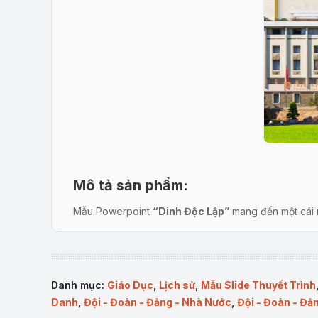
Mô tả sản phẩm:
Mẫu Powerpoint
“Dinh Độc Lập”
mang đến một cái nh
nhiều khía cạnh, bao gồm lịch sử hình thành, kiến trúc
các buổi thuyết trình, giảng dạy hoặc sự kiện lịch sử.
Nội dung chi tiết:
Danh mục:
Giáo Dục
,
Lịch sử
,
Mẫu Slide Thuyết Trình
Giới thiệu tổng quan
: Cung cấp thông tin cơ bản 
Danh
,
Đội - Đoàn - Đảng - Nhà Nước
,
Đội - Đoàn - Đả