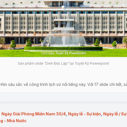
Sản phẩm slide “Dinh Độc Lập” tại Tuyệt Kỹ Powerpoint
ìn sâu sắc về công trình lịch sử nổi tiếng này. Với 17 slide chi tiết,
 thiết kế, biểu tượng lịch sử và công tác bảo tồn, phát triển. Mỗi sli
,
Ngày Giải Phóng Miền Nam 30/4
,
Ngày lễ - Sự kiện
,
Ngày lễ / Sự
về Dinh Độc Lập, vị trí, tầm quan trọng trong lịch sử của Việt Nam.
ng - Nhà Nước