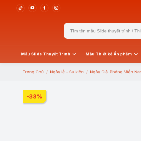
YouTube
Facebook
Instagram
Tiktok
page
page
page
page
Search
opens
opens
opens
opens
for:
in
in
in
in
new
new
new
new
window
window
window
window
Mẫu Slide Thuyết Trình
Mẫu Thiết kế Ấn phẩm
Trang Chủ
Ngày lễ - Sự kiện
Ngày Giải Phóng Miền Na
You are here:
-33%