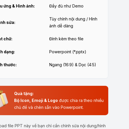
u ứng & Hình ảnh:
Đầy đủ như Demo
Tùy chỉnh nội dung / Hình
nh sửa:
ảnh dễ dàng
t chữ:
Đính kèm theo file
h dạng:
Powerpoint (*.pptx)
h thước:
Ngang (16:9) & Dọc (4:5)
Quà tặng:
Bộ Icon, Emoji & Logo
được chia ra theo nhiều
chủ đề và chèn sẵn vào Powerpoint.
ad file PPT này về bạn chỉ cần chỉnh sửa nội dung/hình