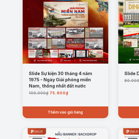
Slide Sự kiện 30 tháng 4 năm
Slide 
1975 - Ngày Giải phóng miền
80.00
Nam, thống nhất đất nước
Giá
Giá
100.000
₫
75.600
₫
gốc
hiện
là:
tại
100.000₫.
là:
Thêm vào giỏ hàng
75.600₫.