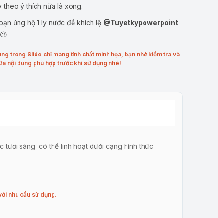
y theo ý thích nữa là xong.
ạn ủng hộ 1 ly nước để khích lệ
@Tuyetkypowerpoint
 😉
ung trong Slide chỉ mang tính chất minh họa, bạn nhớ kiểm tra và
ửa nội dung phù hợp trước khi sử dụng nhé!
tươi sáng, có thể linh hoạt dưới dạng hình thức
với nhu cầu sử dụng.