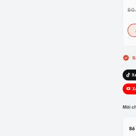
80
B
X
X
Mời ch
Số 