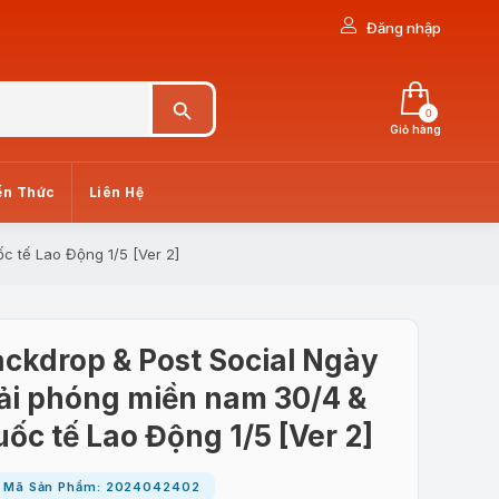
Đăng nhập
Search Button
0
Giỏ hàng
ến Thức
Liên Hệ
c tế Lao Động 1/5 [Ver 2]
ckdrop & Post Social Ngày
ải phóng miền nam 30/4 &
ốc tế Lao Động 1/5 [Ver 2]
Mã Sản Phẩm: 2024042402