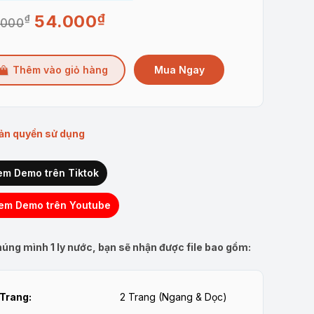
54.000
₫
₫
Giá
Giá
.000
gốc
hiện
là:
tại
Mua Ngay
Thêm vào giỏ hàng
80.000₫.
là:
54.000₫.
ản quyền sử dụng
em Demo trên Tiktok
em Demo trên Youtube
úng mình 1 ly nước, bạn sẽ nhận được file bao gồm:
Trang:
2 Trang (Ngang & Dọc)