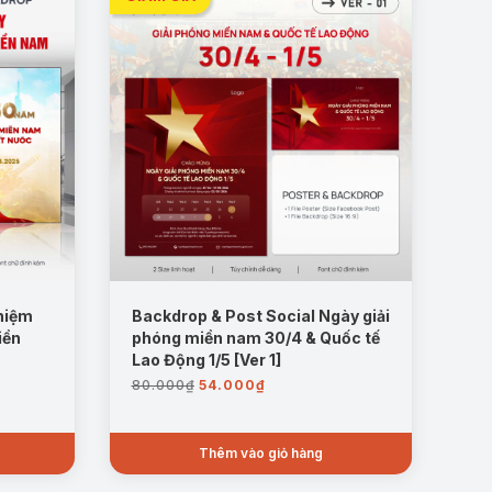
niệm
Backdrop & Post Social Ngày giải
iền
phóng miền nam 30/4 & Quốc tế
Lao Động 1/5 [Ver 1]
Giá
Giá
80.000
₫
54.000
₫
gốc
hiện
là:
tại
80.000₫.
là:
Thêm vào giỏ hàng
54.000₫.