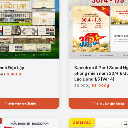
Dinh Độc Lập
Backdrop & Post Social Ng
Giá
Giá
phóng miền nam 30/4 & Qu
0
₫
64.800
₫
gốc
hiện
Lao Động 1/5 [Ver 4]
là:
tại
Giá
Giá
80.000
₫
54.000
₫
80.000₫.
là:
gốc
hiện
64.800₫.
là:
tại
80.000₫.
là:
Thêm vào giỏ hàng
Thêm vào giỏ hàng
54.000₫.