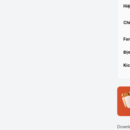
Hiệ
Chỉ
Fon
Địn
Kíc
Downlo