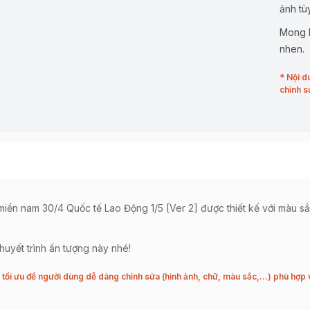
ảnh tù
Mong b
nhen.
* Nội d
chỉnh s
ền nam 30/4 Quốc tế Lao Động 1/5 [Ver 2] được thiết kế với màu sắc 
uyết trình ấn tượng này nhé!
tối ưu để người dùng dễ dàng chỉnh sửa (hình ảnh, chữ, màu sắc,…) phù hợp 