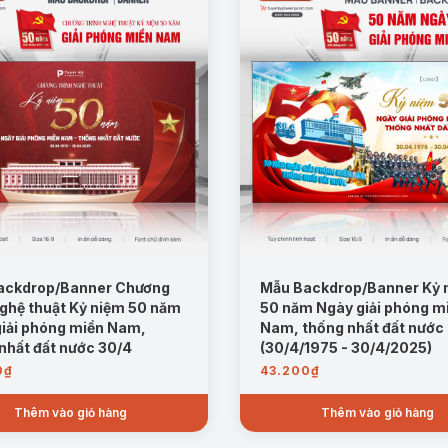
ackdrop/Banner Chương
Mẫu Backdrop/Banner Kỷ 
nghệ thuật Kỷ niệm 50 năm
50 năm Ngày giải phóng m
iải phóng miền Nam,
Nam, thống nhất đất nước
nhất đất nước 30/4
(30/4/1975 - 30/4/2025)
0
₫
43.200
₫
Thêm vào giỏ hàng
Thêm vào giỏ hàng