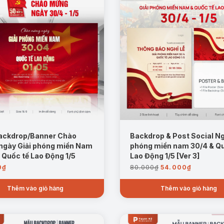
ackdrop/Banner Chào
Backdrop & Post Social Ng
ngày Giải phóng miền Nam
phóng miền nam 30/4 & Qu
 Quốc tế Lao Động 1/5
Lao Động 1/5 [Ver 3]
Giá
Giá
0
₫
80.000
₫
54.000
₫
gốc
hiện
là:
tại
Thêm vào giỏ hàng
Thêm vào giỏ hàng
80.000₫.
là:
54.000₫.