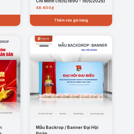
Chí Minh (19/5/1890 - 19/5/2025)
48.600
₫
Thêm vào giỏ hàng
h
Mẫu Backrop / Banner Đại Hội
n
Đoàn