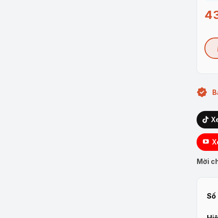
4
B
X
X
Mời ch
Số 
Hiệ