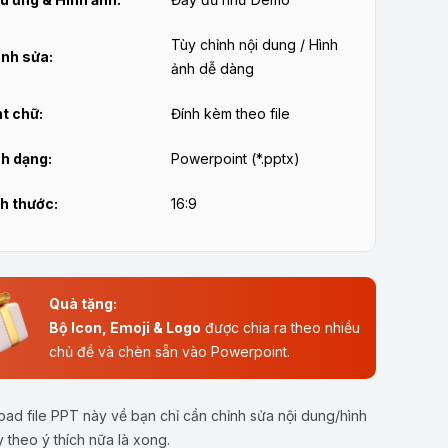
Tùy chỉnh nội dung / Hình
nh sửa:
ảnh dễ dàng
t chữ:
Đính kèm theo file
h dạng:
Powerpoint (*.pptx)
h thước:
16:9
Quà tặng:
Bộ Icon, Emoji & Logo
được chia ra theo nhiều
chủ đề và chèn sẵn vào Powerpoint.
ad file PPT này về bạn chỉ cần chỉnh sửa nội dung/hình
y theo ý thích nữa là xong.