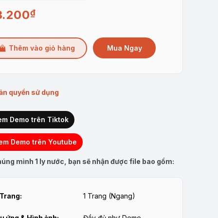
3.200
₫
Mua Ngay
Thêm vào giỏ hàng
ản quyền sử dụng
em Demo trên Tiktok
em Demo trên Youtube
úng mình 1 ly nước, bạn sẽ nhận được file bao gồm:
Trang:
1 Trang (Ngang)
u ứng & Hình ảnh:
Đầy đủ như Demo