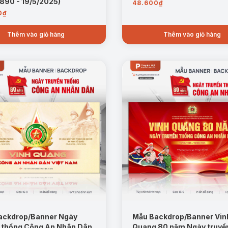
1890 - 19/5/2025)
48.600
₫
0
₫
Thêm vào giỏ hàng
Thêm vào giỏ hàng
ackdrop/Banner Ngày
Mẫu Backdrop/Banner Vin
 thống Công An Nhân Dân
Quang 80 năm Ngày truyề