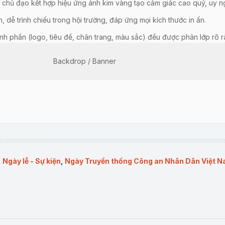
ỏ chủ đạo kết hợp hiệu ứng ánh kim vàng tạo cảm giác cao quý, uy ng
, dễ trình chiếu trong hội trường, đáp ứng mọi kích thước in ấn.
ành phần (logo, tiêu đề, chân trang, màu sắc) đều được phân lớp rõ rà
Backdrop / Banner
iếp trên máy chiếu, livestream, hoặc in bạt khổ lớn, backdrop di độn
 lại từ đầu, chỉ việc chèn thông tin, điều chỉnh màu sắc, xuất file là 
Công an các cấp.
ình chính thức.
 triển lãm.
,
Ngày lễ - Sự kiện
,
Ngày Truyền thống Công an Nhân Dân Việt N
 hội, poster thông báo.
Công An Nhân Dân thêm phần uy nghi, trang trọng và ghi dấu ấn mạ
tối ưu để người dùng dễ dàng chỉnh sửa (hình ảnh, chữ, màu sắc,…) phù hợp 