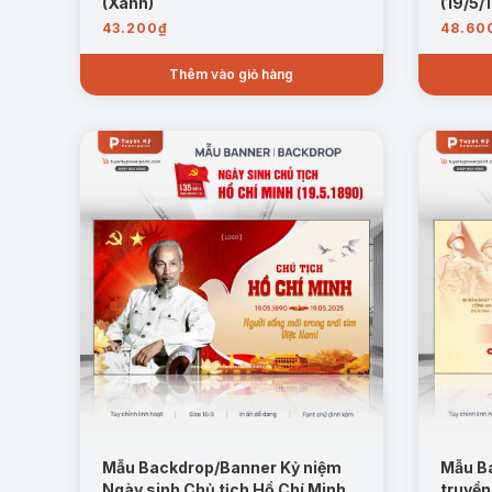
(Xanh)
(19/5/
43.200
₫
48.60
Thêm vào giỏ hàng
Mẫu Backdrop/Banner Kỷ niệm
Mẫu B
Ngày sinh Chủ tịch Hồ Chí Minh
truyền