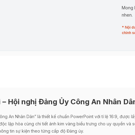
Mong b
nhen.
* Nội d
chỉnh s
 – Hội nghị Đảng Ủy Công An Nhân Dâ
g An Nhân Dân” là thiết kế chuẩn PowerPoint với tỉ lệ 16:9, được lấy
ộc lập hòa cùng chi tiết ánh kim vàng biểu trưng cho uy quyền và sự
hông tin sự kiện theo từng cấp độ Đảng ủy.