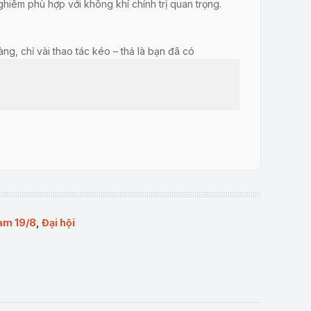
hiêm phù hợp với không khí chính trị quan trọng.
ng, chỉ vài thao tác kéo – thả là bạn đã có
g…
sẵn sàng sử dụng.
am 19/8
,
Đại hội
nh mẽ!
với nhu cầu sử dụng.