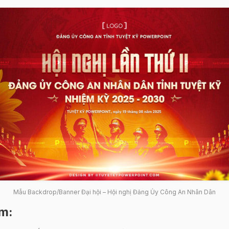
Mẫu Backdrop/Banner Đại hội – Hội nghị Đảng Ủy Công An Nhân Dân
ẩm
: