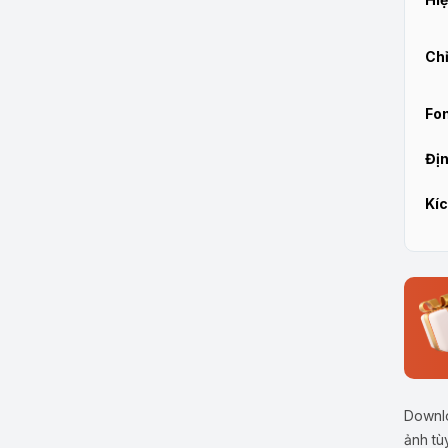
Chỉ
Fon
Địn
Kíc
Downlo
ảnh tù