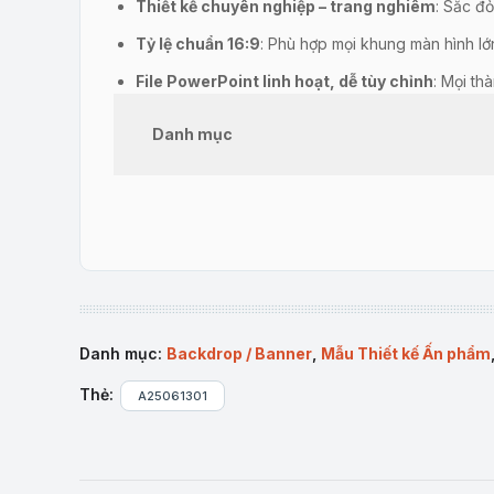
Thiết kế chuyên nghiệp – trang nghiêm
: Sắc đ
Tỷ lệ chuẩn 16:9
: Phù hợp mọi khung màn hình lớn
File PowerPoint linh hoạt, dễ tùy chỉnh
: Mọi th
backdrop cho riêng mình.
Danh mục
Tương thích đa nền tảng
: Có thể sử dụng trực t
Tiết kiệm thời gian & chi phí
: Không cần thiết kế
Ứng dụng thực tế:
Phông nền chính cho hội nghị / đại hội Đảng ủy 
Nền livestream, họp trực tuyến, ghi hình chương tr
Trang trí hội trường, chụp hình lưu niệm, roadshow,
Danh mục:
Backdrop / Banner
,
Mẫu Thiết kế Ấn phẩm
Chuyển đổi thành banner dọc, khung ảnh mạng xã
Thẻ:
A25061301
Sở hữu ngay mẫu backdrop này để sự kiện Đảng ủy 
(*) Tất cả các sản phẩm của Tuyệt kỹ Powerpoint đều được 