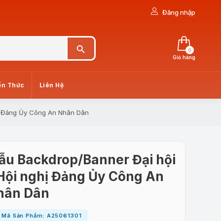
Đăng nhập
Search Button
0
Giỏ hàng
ến Thức
Liên Hệ
hị Đảng Ủy Công An Nhân Dân
ẫu Backdrop/Banner Đại hội
Hội nghị Đảng Ủy Công An
hân Dân
Mã Sản Phẩm: A25061301