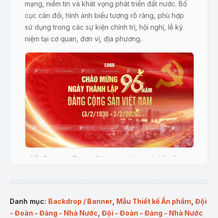
mạng, niềm tin và khát vọng phát triển đất nước. Bố
cục cân đối, hình ảnh biểu tượng rõ ràng, phù hợp
sử dụng trong các sự kiện chính trị, hội nghị, lễ kỷ
niệm tại cơ quan, đơn vị, địa phương.
Mẫu Backdrop/Banner Chào mừng Ngày thành lập Đảng
Cộng sản Việt Nam 3/2 – 96 năm (1930–2026)
Đặc điểm nổi bật của sản
Danh mục:
Backdrop / Banner
,
Mẫu Thiết kế Ấn phẩm
,
Đội
phẩm
:
- Đoàn - Đảng - Nhà Nước
,
Đội - Đoàn - Đảng - Nhà Nước