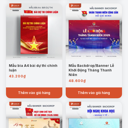
tối ưu để người dùng dễ dàng chỉnh sửa (hình ảnh, chữ, màu
sắc,…) phù hợp với nhu cầu sử dụng.
Mẫu bìa A4 bài dự thi chính
Mẫu Backdrop/Banner Lễ
luận
Khởi Động Tháng Thanh
Niên
43.200
₫
48.600
₫
Thêm vào giỏ hàng
Thêm vào giỏ hàng