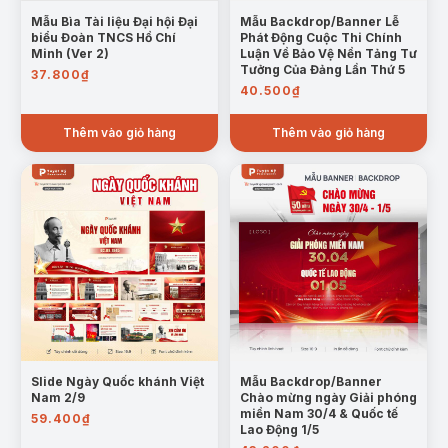
Mẫu Bìa Tài liệu Đại hội Đại
Mẫu Backdrop/Banner Lễ
biểu Đoàn TNCS Hồ Chí
Phát Động Cuộc Thi Chính
Minh (Ver 2)
Luận Về Bảo Vệ Nền Tảng Tư
Tưởng Của Đảng Lần Thứ 5
37.800
₫
40.500
₫
Thêm vào giỏ hàng
Thêm vào giỏ hàng
Slide Ngày Quốc khánh Việt
Mẫu Backdrop/Banner
Nam 2/9
Chào mừng ngày Giải phóng
miền Nam 30/4 & Quốc tế
59.400
₫
Lao Động 1/5