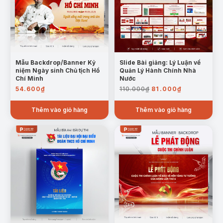
Mẫu Backdrop/Banner Kỷ
Slide Bài giảng: Lý Luận về
niệm Ngày sinh Chủ tịch Hồ
Quản Lý Hành Chính Nhà
Chí Minh
Nước
Giá
Giá
54.600
₫
110.000
₫
81.000
₫
gốc
hiện
là:
tại
Thêm vào giỏ hàng
Thêm vào giỏ hàng
110.000₫.
là:
81.000₫.