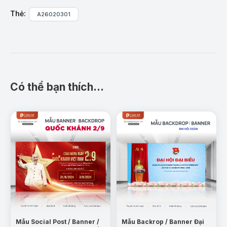
Tông màu đỏ – vàng trang nghiêm, đúng chuẩn
Thẻ:
A26020301
thiết kế sự kiện chính trị.
Tiêu đề lớn, rõ ràng, nhấn mạnh mốc
96 năm
(1930–2026)
.
Bố cục ngang, phù hợp làm backdrop sân khấu
và banner treo tường.
Có thể bạn thích…
Dễ chỉnh sửa nội dung, logo đơn vị bằng
PowerPoint.
Hình ảnh minh họa mang tính biểu tượng, tạo cảm
giác trang trọng, thiêng liêng.
Ứng dụng thực tế:
Trang trí sân khấu lễ kỷ niệm Ngày thành lập
Đảng 3/2.
Backdrop hội nghị, sinh hoạt chi bộ, đảng bộ các
cấp.
Mẫu Social Post / Banner /
Mẫu Backrop / Banner Đại