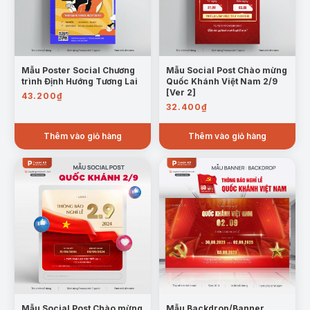
Mẫu Poster Social Chương
Mẫu Social Post Chào mừng
trình Định Hướng Tương Lai
Quốc Khánh Việt Nam 2/9
[Ver 2]
43.200
₫
32.400
₫
Thêm vào giỏ hàng
Thêm vào giỏ hàng
Mẫu Social Post Chào mừng
Mẫu Backdrop/Banner