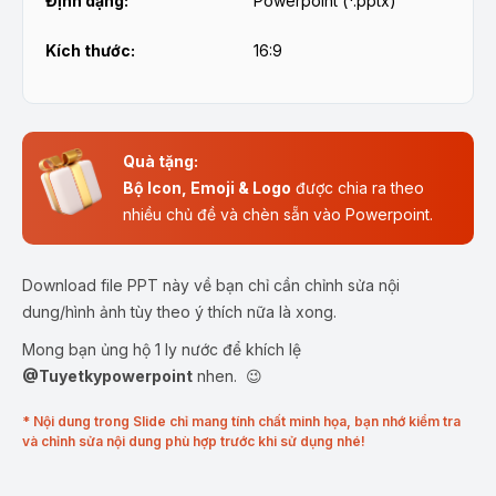
Định dạng:
Powerpoint (*.pptx)
Kích thước:
16:9
Quà tặng:
Bộ Icon, Emoji & Logo
được chia ra theo
nhiều chủ đề và chèn sẵn vào Powerpoint.
Download file PPT này về bạn chỉ cần chỉnh sửa nội
dung/hình ảnh tùy theo ý thích nữa là xong.
Mong bạn ủng hộ 1 ly nước để khích lệ
@Tuyetkypowerpoint
nhen. 😉
* Nội dung trong Slide chỉ mang tính chất minh họa, bạn nhớ kiểm tra
và chỉnh sửa nội dung phù hợp trước khi sử dụng nhé!