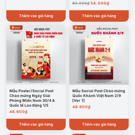
Giá
Giá
80.000
₫
54.000
₫
gốc
hiện
là:
tại
Thêm vào giỏ hàng
Thêm vào giỏ hàng
80.000₫.
là:
54.000₫.
Mẫu Poster/Social Post
Mẫu Social Post Chào mừng
Chào mừng Ngày Giải
Quốc Khánh Việt Nam 2/9
Phóng Miền Nam 30/4 &
[Ver 1]
Quốc tế Lao Động 1/5
48.600
₫
48.600
₫
Thêm vào giỏ hàng
Thêm vào giỏ hàng