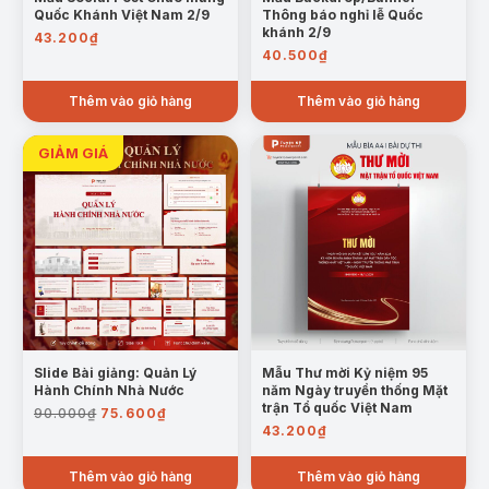
Quốc Khánh Việt Nam 2/9
Thông báo nghỉ lễ Quốc
khánh 2/9
43.200
₫
40.500
₫
Thêm vào giỏ hàng
Thêm vào giỏ hàng
Slide Bài giảng: Quản Lý
Mẫu Thư mời Kỷ niệm 95
Hành Chính Nhà Nước
năm Ngày truyền thống Mặt
Giá
Giá
trận Tổ quốc Việt Nam
90.000
₫
75.600
₫
gốc
hiện
43.200
₫
là:
tại
90.000₫.
là:
Thêm vào giỏ hàng
Thêm vào giỏ hàng