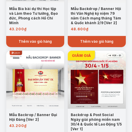
Mẫu Bìa bài dự thi Học tập
Mẫu Backdrop / Banner Hội
và Làm theo Tư tưởng, Đạo
thi Văn Nghệ kỷ niệm 79
đức, Phong cách Hồ Chí
năm Cách mạng tháng Tám
Minh
& Quốc khánh 2/9 [Ver 2]
43.200
₫
48.600
₫
Thêm vào giỏ hàng
Thêm vào giỏ hàng
Mẫu Backrop / Banner Đại
Backdrop & Post Social
Hội Đảng [Ver 2]
Ngày giải phóng miền nam
30/4 & Quốc tế Lao Động 1/5
43.200
₫
[Ver 1]