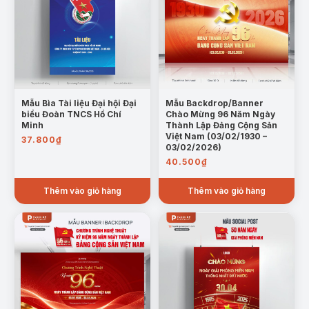
Mẫu Bìa Tài liệu Đại hội Đại
Mẫu Backdrop/Banner
biểu Đoàn TNCS Hồ Chí
Chào Mừng 96 Năm Ngày
Minh
Thành Lập Đảng Cộng Sản
Việt Nam (03/02/1930 –
37.800
₫
03/02/2026)
40.500
₫
Thêm vào giỏ hàng
Thêm vào giỏ hàng