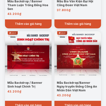
Mẫu Backdrop / Banner
Mẫu Bìa Văn Kiện Đại Hội
Tham Luận Trống Đồng Hoa
Công Đoàn Việt Nam
Sen
37.800
₫
43.200
₫
Thêm vào giỏ hàng
Thêm vào giỏ hàng
Mẫu Backdrop / Banner
Mẫu Backdrop/Banner
Sinh hoạt Chính Trị
Ngày truyền thống Công An
Nhân Dân Việt Nam
43.200
₫
43.200
₫
Thêm vào giỏ hàng
Thêm vào giỏ hàng