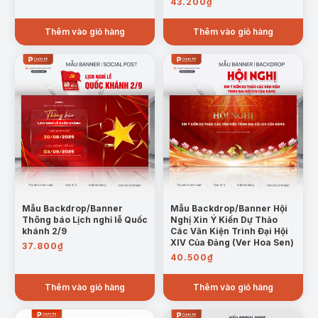
43.200
₫
Thêm vào giỏ hàng
Thêm vào giỏ hàng
Mẫu Backdrop/Banner
Mẫu Backdrop/Banner Hội
Thông báo Lịch nghỉ lễ Quốc
Nghị Xin Ý Kiến Dự Thảo
khánh 2/9
Các Văn Kiện Trình Đại Hội
XIV Của Đảng (Ver Hoa Sen)
37.800
₫
40.500
₫
Thêm vào giỏ hàng
Thêm vào giỏ hàng