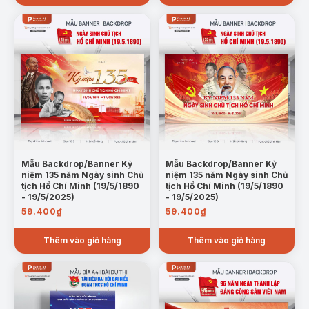
75.600₫.
Mẫu Backdrop/Banner Kỷ
Mẫu Backdrop/Banner Kỷ
niệm 135 năm Ngày sinh Chủ
niệm 135 năm Ngày sinh Chủ
tịch Hồ Chí Minh (19/5/1890
tịch Hồ Chí Minh (19/5/1890
- 19/5/2025)
- 19/5/2025)
59.400
₫
59.400
₫
Thêm vào giỏ hàng
Thêm vào giỏ hàng