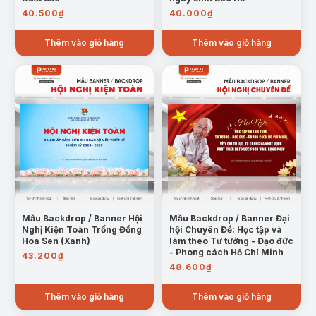
40.500
₫
40.000
₫
Thêm vào giỏ hàng
Thêm vào giỏ hàng
Mẫu Backdrop / Banner Hội
Mẫu Backdrop / Banner Đại
Nghị Kiện Toàn Trống Đồng
hội Chuyên Đề: Học tập và
Hoa Sen (Xanh)
làm theo Tư tưởng - Đạo đức
- Phong cách Hồ Chí Minh
43.200
₫
48.600
₫
Thêm vào giỏ hàng
Thêm vào giỏ hàng