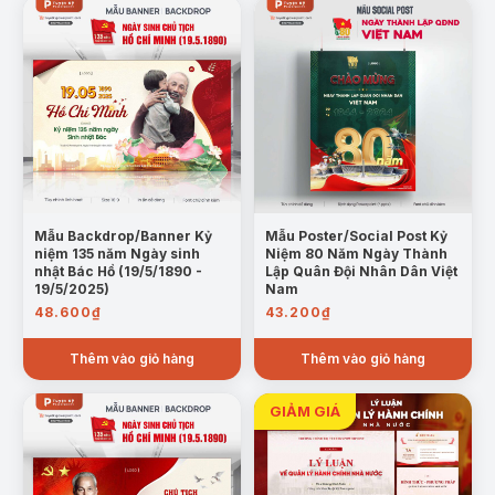
Mẫu Backdrop/Banner Kỷ
Mẫu Poster/Social Post Kỷ
niệm 135 năm Ngày sinh
Niệm 80 Năm Ngày Thành
nhật Bác Hồ (19/5/1890 -
Lập Quân Đội Nhân Dân Việt
19/5/2025)
Nam
48.600
₫
43.200
₫
Thêm vào giỏ hàng
Thêm vào giỏ hàng