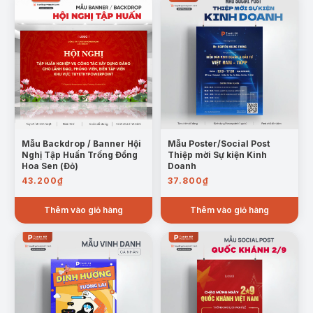
Mẫu Backdrop / Banner Hội
Mẫu Poster/Social Post
Nghị Tập Huấn Trống Đồng
Thiệp mời Sự kiện Kinh
Hoa Sen (Đỏ)
Doanh
43.200
₫
37.800
₫
Thêm vào giỏ hàng
Thêm vào giỏ hàng