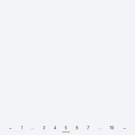
ết trình
Slide thuyết trình
Phân Loại Rác Tại Nguồn
Slide Trung Quốc cổ đại – 
cổ đại đến thế kỉ VII
0
₫
43.200
₫
←
1
…
3
4
5
6
7
…
19
→