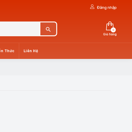
Đăng nhập
Search Button
0
Giỏ hàng
ến Thức
Liên Hệ