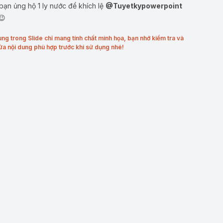
ạn ủng hộ 1 ly nước để khích lệ
@Tuyetkypowerpoint
😉
ung trong Slide chỉ mang tính chất minh họa, bạn nhớ kiểm tra và
ửa nội dung phù hợp trước khi sử dụng nhé!