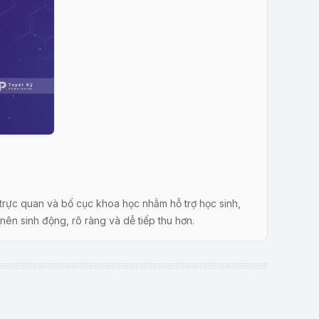
 trực quan và bố cục khoa học nhằm hỗ trợ học sinh,
nên sinh động, rõ ràng và dễ tiếp thu hơn.
 giúp người học hiểu nguyên tử gồm lớp vỏ và hạt