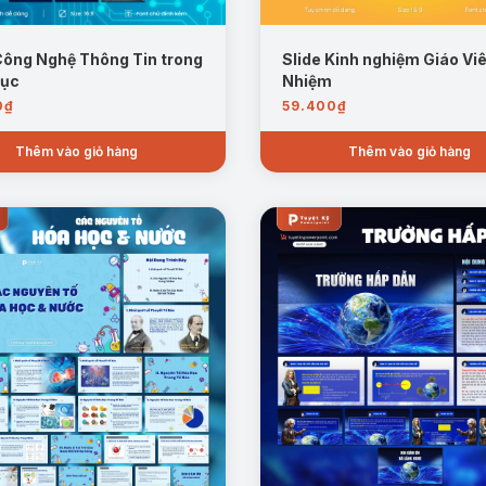
Công Nghệ Thông Tin trong
Slide Kinh nghiệm Giáo Vi
Dục
Nhiệm
0
₫
59.400
₫
Thêm vào giỏ hàng
Thêm vào giỏ hàng
Trang mẫu thành phần của nguyên tử
ày giúp học sinh hiểu rõ hơn về khối lượng và kích thước của nguyê
 vị amu. Đồng thời, slide cũng giải thích khối lượng nguyên tử chủ
ức quan trọng giúp người học hiểu sâu hơn về cấu trúc và đặc điểm củ