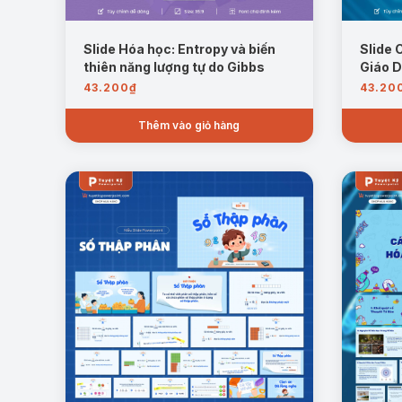
Slide Hóa học: Entropy và biến
Slide 
thiên năng lượng tự do Gibbs
Giáo 
43.200
₫
43.20
Thêm vào giỏ hàng
Khối lượng và kích thước của nguyên tử:
Phần n
nguyên tử vô cùng nhỏ và thường được đo bằng đơn
rất nhỏ so với proton và neutron. Đây là kiến th