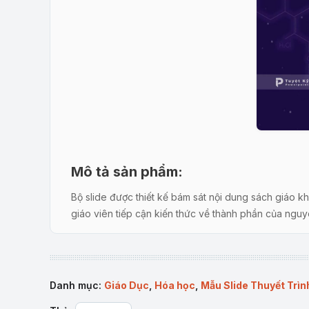
Mô tả sản phẩm:
Bộ slide được thiết kế bám sát nội dung sách giáo k
giáo viên tiếp cận kiến thức về thành phần của nguyên
Nội dung chi tiết:
Thành phần và cấu tạo của nguyên tử:
Phần này
nhân. Đây là nền tảng quan trọng trước khi đi sâu
Danh mục:
Giáo Dục
,
Hóa học
,
Mẫu Slide Thuyết Trìn