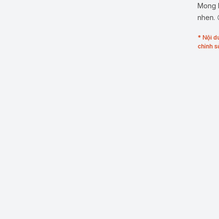
Mong b
nhen. 
* Nội d
chỉnh s