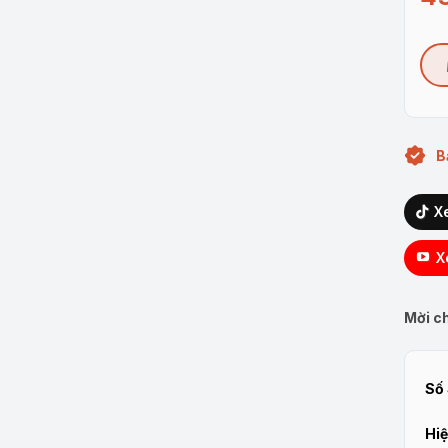
B
X
X
Mời ch
Số 
Hiệ