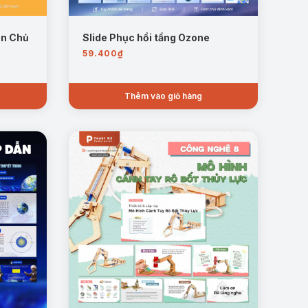
ên Chủ
Slide Phục hồi tầng Ozone
59.400
₫
Thêm vào giỏ hàng
n tử. Nội dung nhấn mạnh rằng khối lượng của
 yếu tập trung ở hạt nhân do electron có khối lượng
a nguyên tử.