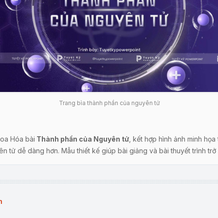
Trang bìa thành phần của nguyên tử
hoa Hóa bài
Thành phần của Nguyên tử
, kết hợp hình ảnh minh họa
 tử dễ dàng hơn. Mẫu thiết kế giúp bài giảng và bài thuyết trình trở 
 giới thiệu khái niệm nguyên tử và cấu trúc cơ bản của nó. Nội dung
 vào các thành phần cụ thể.
h