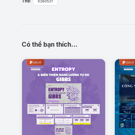
Thẻ:
S260521
Có thể bạn thích…
Thành phần của nguyên tử:
Slide trình bày rõ 
giúp người xem dễ hình dung cấu trúc bên trong 