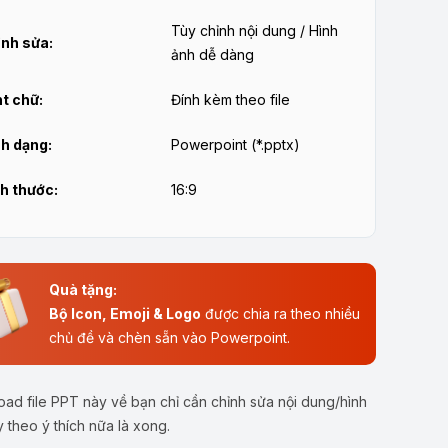
Tùy chỉnh nội dung / Hình
nh sửa:
ảnh dễ dàng
t chữ:
Đính kèm theo file
h dạng:
Powerpoint (*.pptx)
h thước:
16:9
Quà tặng:
Bộ Icon, Emoji & Logo
được chia ra theo nhiều
chủ đề và chèn sẵn vào Powerpoint.
ad file PPT này về bạn chỉ cần chỉnh sửa nội dung/hình
y theo ý thích nữa là xong.