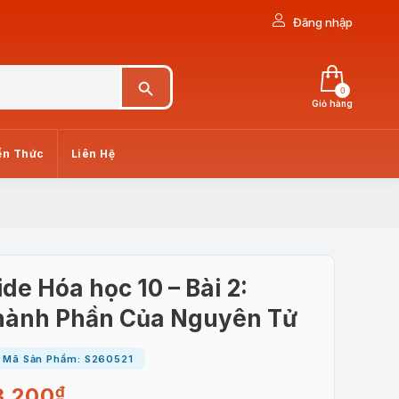
Đăng nhập
Search Button
0
Giỏ hàng
ến Thức
Liên Hệ
ide Hóa học 10 – Bài 2:
hành Phần Của Nguyên Tử
Mã Sản Phẩm: S260521
3.200
₫