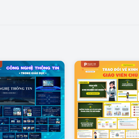
Trang mẫu thành phần và cấu tạo của nguyên tử
các hạt cơ bản cấu tạo nên nguyên tử. Bao gồm electron ở lớp vỏ, pro
của nguyên tử.