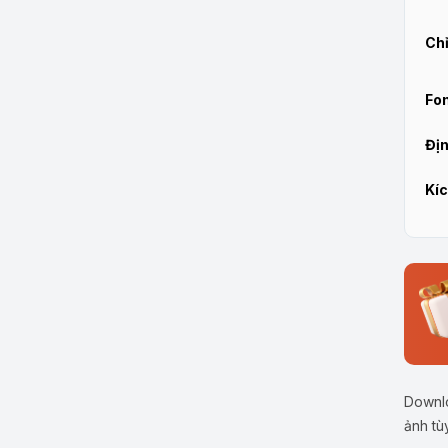
Chỉ
Fon
Địn
Kíc
Downlo
ảnh tù