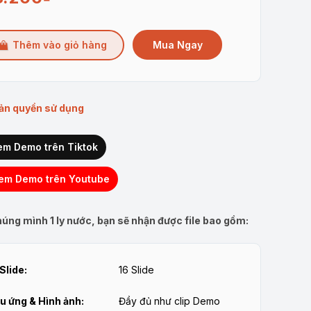
Mua Ngay
Thêm vào giỏ hàng
ản quyền sử dụng
em Demo trên Tiktok
em Demo trên Youtube
úng mình 1 ly nước, bạn sẽ nhận được file bao gồm:
Slide:
16 Slide
u ứng & Hình ảnh:
Đầy đủ như clip Demo