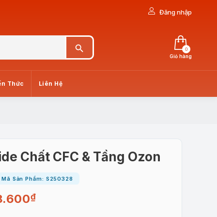
Đăng nhập
Search Button
0
Giỏ hàng
ến Thức
Liên Hệ
ide Chất CFC & Tầng Ozon
Mã Sản Phẩm: S250328
8.600
₫