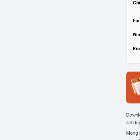
Chỉ
Fon
Địn
Kíc
Downlo
ảnh tù
Mong b