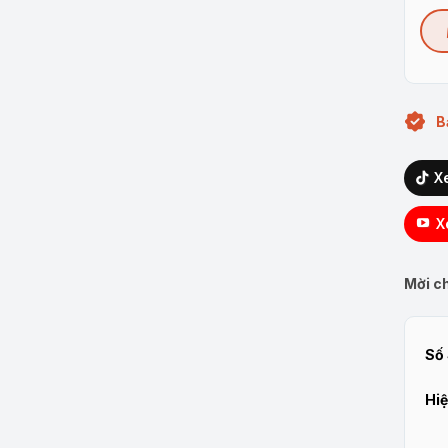
B
X
X
Mời ch
Số 
Hiệ