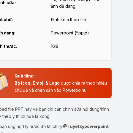
nh sửa:
ảnh dễ dàng
t chữ:
Đính kèm theo file
h dạng:
Powerpoint (*.pptx)
h thước:
16:9
Quà tặng:
Bộ Icon, Emoji & Logo
được chia ra theo nhiều
chủ đề và chèn sẵn vào Powerpoint.
ad file PPT này về bạn chỉ cần chỉnh sửa nội dung/hình
y theo ý thích nữa là xong.
ạn ủng hộ 1 ly nước để khích lệ
@Tuyetkypowerpoint