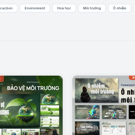
ocacbon
Environment
Hóa học
Môi trường
Ô nhiễm
Mẫu trang: CFC là gì?