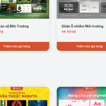
Bảo vệ Môi Trường
Slide Ô nhiễm Môi trường
0
₫
48.600
₫
Thêm vào giỏ hàng
Thêm vào giỏ hàng
Mẫu trang: Nguồn gốc Khí CFC
p thông tin chi tiết về tầng ozone, sự hình thành và vai trò bảo vệ trá