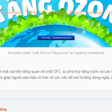
Sản phẩm Slide “Chất CFC và Tầng Ozon” tại Tuyệt Kỹ Powerpoint
n một cái nhìn tổng quan về chất CFC, sự phá hủy tầng ozon và các 
y sẽ giúp người xem hiểu rõ hơn về các vấn đề môi trường đang ngày c
.
khí CFC:
Giới thiệu về CFC, các ứng dụng trong công nghiệp và nhữn
ường