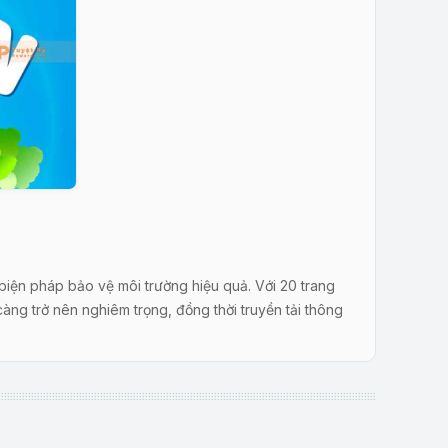
biện pháp bảo vệ môi trường hiệu quả. Với 20 trang
àng trở nên nghiêm trọng, đồng thời truyền tải thông
g tác động tiêu cực mà khí này gây ra đối với môi