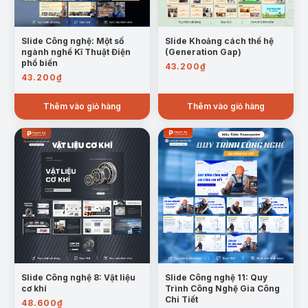
nghề
Slide Công nghệ: Một số
Slide Khoảng cách thế hệ
ngành nghề Kĩ Thuật Điện
(Generation Gap)
phổ biến
43.200
₫
43.200
₫
Thêm vào giỏ hàng
Thêm vào giỏ hàng
Mẫu trang yêu cầu của nhà tư vấn nông lâm nghiệp và thủy
sản
Trường hợp sử dụng:
Bài giảng hướng nghiệp cho học sinh THCS và
THPT.
Thuyết trình môn Công nghệ hoặc Giáo dục
Slide Công nghệ 8: Vật liệu
Slide Công nghệ 11: Quy
cơ khí
Trình Công Nghệ Gia Công
hướng nghiệp.
Chi Tiết
48.600
₫