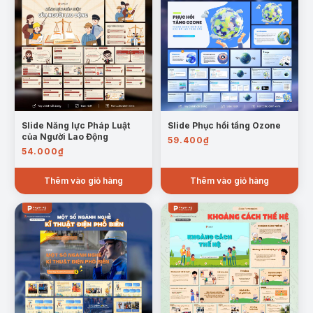
Mẫu trang ý nghĩa của việc chọn đúng nghề
II. Đặc điểm yêu cầu chung của ngành nghề
trong lĩnh vực kỹ thuật công nghệ:
Trình bày
các yêu cầu về kiến thức chuyên môn, kỹ
năng thực hành, tư duy sáng tạo và trách
Slide Năng lực Pháp Luật
Slide Phục hồi tầng Ozone
nhiệm nghề nghiệp.
của Người Lao Động
59.400
₫
54.000
₫
Thêm vào giỏ hàng
Thêm vào giỏ hàng
Mẫu trang yêu cầu phẩm chất và năng lục của mỗi ngành