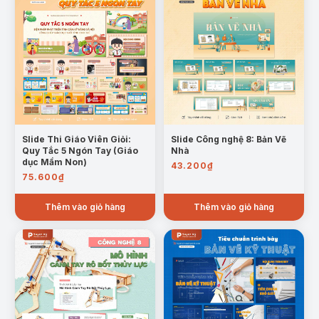
nghiệp công nghệ cao và nhiều ngành khác.
2. Vì sao ngành kỹ thuật công nghệ được
xem là ngành nghề quan trọng?
Đây là lĩnh vực thúc đẩy đổi mới sáng tạo, sản
xuất và phát triển kinh tế – xã hội.
3. Người học ngành kỹ thuật cần có những
phẩm chất gì?
Slide Thi Giáo Viên Giỏi:
Slide Công nghệ 8: Bản Vẽ
Cẩn thận, kiên trì, trách nhiệm, tư duy logic và
Quy Tắc 5 Ngón Tay (Giáo
Nhà
tinh thần học hỏi liên tục.
dục Mầm Non)
43.200
₫
75.600
₫
4. Kỹ năng nào quan trọng đối với người làm
nghề kỹ thuật?
Thêm vào giỏ hàng
Thêm vào giỏ hàng
Kỹ năng chuyên môn, giải quyết vấn đề, làm
việc nhóm và ứng dụng công nghệ.
5. Cơ hội việc làm của ngành kỹ thuật công
nghệ hiện nay như thế nào?
Nhu cầu tuyển dụng cao, nhiều cơ hội phát
triển nghề nghiệp và mức thu nhập ổn định.