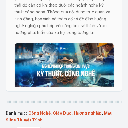
thái độ cần có khi theo đuổi các ngành nghề kỹ
thuật công nghệ. Thông qua nội dung trực quan và
sinh động, học sinh có thêm cơ sở để định hướng
nghề nghiệp phù hợp với năng lực, sở thích và xu
hướng phát triển của xã hội trong tương lai.
Trang bìa Slide Công nghệ 9: Nghề Nghiệp Trong Lĩnh Vực
Kỹ Thuật, Công Nghệ
Danh mục:
Công Nghệ
,
Giáo Dục
,
Hướng nghiệp
,
Mẫu
Slide Thuyết Trình
Mô tả sản phẩm: