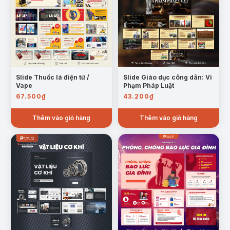
Slide Thuốc lá điện tử /
Slide Giáo dục công dân: Vi
Vape
Phạm Pháp Luật
67.500
₫
43.200
₫
Thêm vào giỏ hàng
Thêm vào giỏ hàng