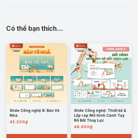
giảng dạy, báo cáo hoặc trình chiếu tại xưởng.
Nội dung chi tiết:
Có thể bạn thích…
I. Khái niệm về lập quy trình công nghệ gia
công:
Giới thiệu ý nghĩa, mục đích và vai trò
của việc xây dựng quy trình gia công trong
sản xuất cơ khí.
Slide Công nghệ 8: Bản Vẽ
Slide Công nghệ: Thiết kế &
Nhà
Lắp ráp Mô Hình Cánh Tay
Rô Bốt Thủy Lực
43.200
₫
48.600
₫
Mẫu trang khái niệm về lập trình công nghệ gia công
II. Các bước lập quy trình công nghệ gia