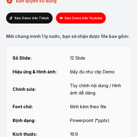
Bản quyền sử dụng
Xem Demo trên Tiktok
Xem Demo trên Youtube
Mời chúng mình 1 ly nước, bạn sẽ nhận được file bao gồm:
Số Slide:
12 Slide
Hiệu ứng & Hình ảnh:
Đầy đủ như clip Demo
Tùy chỉnh nội dung / Hình
Chỉnh sửa:
ảnh dễ dàng
Font chữ:
Đính kèm theo file
Định dạng:
Powerpoint (*.pptx)
Kích thước:
16:9