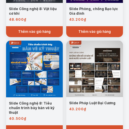
Slide Công nghệ 8: Vật liệu
Slide Phòng, chống Bạo lực
cơ khí
Gia đình
48.600
₫
43.200
₫
Thêm vào giỏ hàng
Thêm vào giỏ hàng
Slide Pháp Luật Đại Cương
Slide Công nghệ 8: Tiêu
chuẩn trình bày bản vẽ kỹ
43.200
₫
thuật
40.500
₫