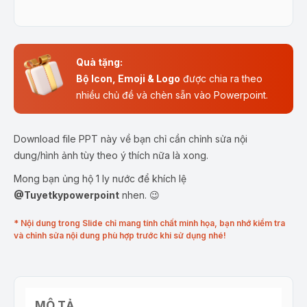
Quà tặng:
Bộ Icon, Emoji & Logo
được chia ra theo
nhiều chủ đề và chèn sẵn vào Powerpoint.
Download file PPT này về bạn chỉ cần chỉnh sửa nội
dung/hình ảnh tùy theo ý thích nữa là xong.
Mong bạn ủng hộ 1 ly nước để khích lệ
@Tuyetkypowerpoint
nhen. 😉
* Nội dung trong Slide chỉ mang tính chất minh họa, bạn nhớ kiểm tra
và chỉnh sửa nội dung phù hợp trước khi sử dụng nhé!
MÔ TẢ