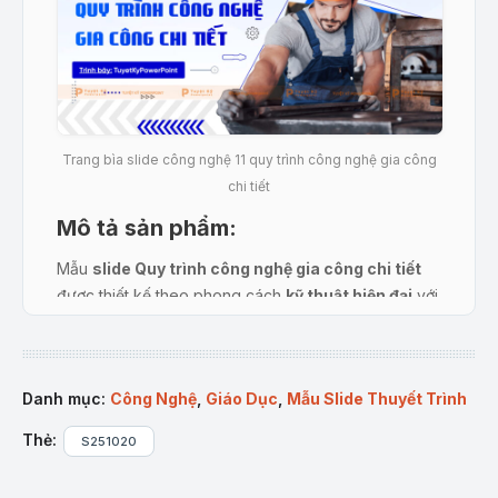
Trang bìa slide công nghệ 11 quy trình công nghệ gia công
chi tiết
Mô tả sản phẩm:
Mẫu
slide Quy trình công nghệ gia công chi tiết
được thiết kế theo phong cách
kỹ thuật hiện đại
với
tone
xanh – trắng
, bố cục rõ ràng, có ảnh minh họa
đặc sắc. Font chữ kỹ thuật chuẩn công nghiệp giúp
bài trình bày chuyên nghiệp.
Danh mục:
Công Nghệ
,
Giáo Dục
,
Mẫu Slide Thuyết Trình
Nội dung chia thành từng phần logic: khái niệm, quy
Thẻ:
trình, các bước thực hành và bản vẽ minh họa cụ thể.
S251020
Người dùng dễ dàng
chỉnh sửa nội dung, thêm
hình ảnh, video hoặc số liệu thực tế
, phù hợp cho