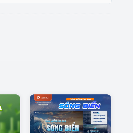
ạo ấn tượng mạnh mẽ nhờ cách kết hợp giữa hình ảnh
 con người.