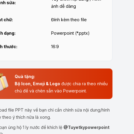
nh sửa:
ảnh dễ dàng
t chữ:
Đính kèm theo file
h dạng:
Powerpoint (*.pptx)
h thước:
16:9
Quà tặng:
Bộ Icon, Emoji & Logo
được chia ra theo nhiều
chủ đề và chèn sẵn vào Powerpoint.
ad file PPT này về bạn chỉ cần chỉnh sửa nội dung/hình
y theo ý thích nữa là xong.
ạn ủng hộ 1 ly nước để khích lệ
@Tuyetkypowerpoint