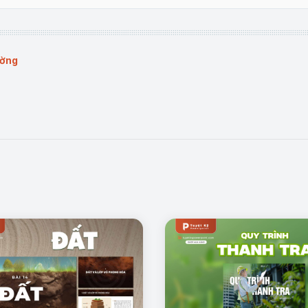
giúp người học và người nghe dễ dàng nắm bắt kiến thức, đồng thời t
ường
nhỏ hẹp, khác biệt với xung quanh, ảnh hưởng mạnh đến môi trường và