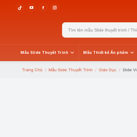
YouTube
Facebook
Instagram
Tiktok
page
page
page
page
Search
opens
opens
opens
opens
for:
in
in
in
in
new
new
new
new
window
window
window
window
Mẫu Slide Thuyết Trình
Mẫu Thiết kế Ấn phẩm
Trang Chủ
Mẫu Slide Thuyết Trình
Giáo Dục
Slide V
You are here: