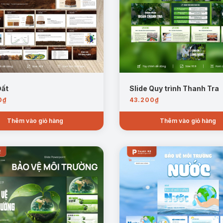
Trang mẫu Tổng quan về vi khí hậu
o đầm, mặt đất, rừng núi, mỗi loại mang đặc điểm khí hậu khác nhau.
Đất
Slide Quy trình Thanh Tra
rường tự nhiên và nhân tạo, ngày càng được quan tâm trong sản xuất v
0
₫
43.200
₫
như bức xạ mặt trời, gió, nước, và tác động từ hoạt động sản xuất, x
Thêm vào giỏ hàng
Thêm vào giỏ hàng
hưởng sức khỏe, làm giảm năng suất lao động và chất lượng môi trườ