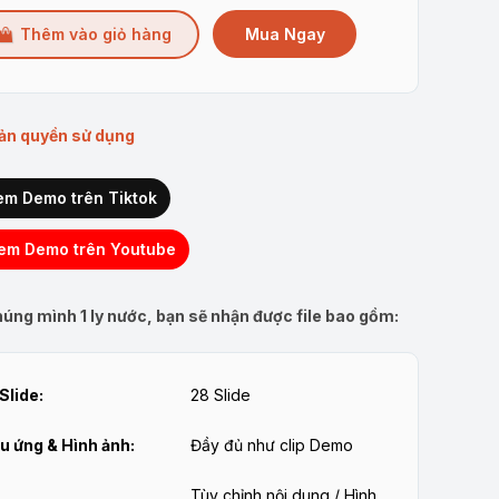
Mua Ngay
Thêm vào giỏ hàng
ản quyền sử dụng
em Demo trên Tiktok
em Demo trên Youtube
úng mình 1 ly nước, bạn sẽ nhận được file bao gồm:
Slide:
28 Slide
u ứng & Hình ảnh:
Đầy đủ như clip Demo
Tùy chỉnh nội dung / Hình