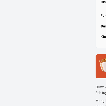
Chỉ
Fon
Địn
Kíc
Downlo
ảnh tù
Mong b