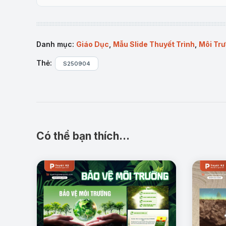
chống).
Với phong cách thiết kế trực quan, hiện đại, slide 
minh họa, icon trực quan và biểu đồ phân tích.
Danh mục:
Giáo Dục
,
Mẫu Slide Thuyết Trình
,
Môi Tr
Nội dung chi tiết:
Thẻ:
S250904
Phần 1: Tổng quan về Vi Khí Hậu
1.Khái niệm:
Vi khí hậu là điều kiện khí hậu 
Có thể bạn thích…