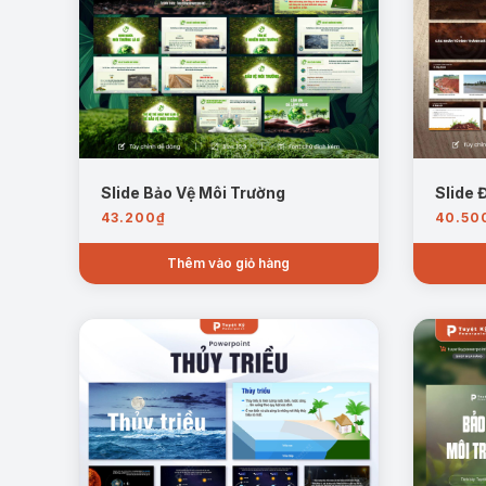
2.Phân loại:
Chia theo địa hình như sông hồ, a
Slide Bảo Vệ Môi Trường
Slide 
3.Hiện trạng:
Vi khí hậu tồn tại ở nhiều môi t
43.200
₫
40.50
4.Nguyên nhân:
Xuất phát từ yếu tố tự nhiên 
Thêm vào giỏ hàng
5.Tác hại:
Gây biến đổi nhiệt độ, độ ẩm, ảnh 