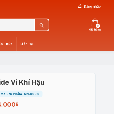
Đăng nhập
Search Button
0
Giỏ hàng
ến Thức
Liên Hệ
ide Vi Khí Hậu
Mã Sản Phẩm: S250904
4.000
₫