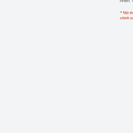
nhen. 
* Nội d
chỉnh s