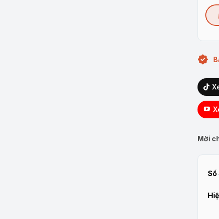
B
X
X
Mời ch
Số 
Hiệ