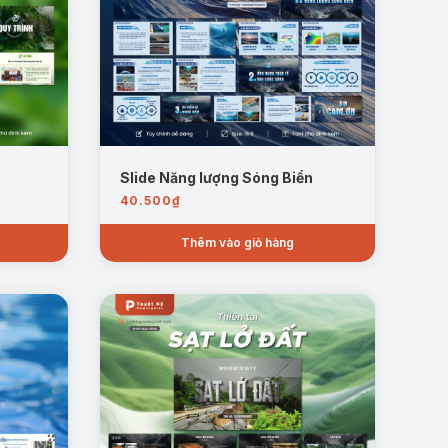
Slide Năng lượng Sóng Biển
à đời sống.
40.500
₫
ây dựng.
Thêm vào giỏ hàng
ng sống.