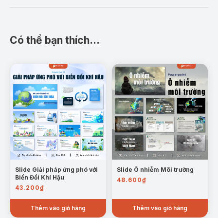
họa sinh động kết hợp với nội dung dễ hiểu sẽ giúp
người xem nhận thức rõ ràng hơn về vai trò của mình
trong việc bảo vệ nước.
Có thể bạn thích…
Nội dung chi tiết:
Giới thiệu chung
: Tổng quan về bảo vệ môi
trường nước và mục tiêu của việc bảo vệ môi
trường nước.
Thực trạng ô nhiễm nước hiện nay
:
Những hành động làm ô nhiễm nước
: Các
hoạt động gây ra ô nhiễm nguồn nước như xả
thải, nông nghiệp thâm canh, và sinh hoạt.
Slide Giải pháp ứng phó với
Slide Ô nhiễm Môi trường
Biến Đổi Khí Hậu
48.600
₫
43.200
₫
Thêm vào giỏ hàng
Thêm vào giỏ hàng