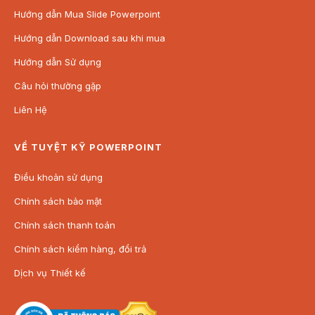
Thuyết trình cho các tổ chức, hội thảo về bảo vệ
Hướng dẫn Mua Slide Powerpoint
môi trường.
Hướng dẫn Download sau khi mua
Sự kiện cộng đồng và các chiến dịch nâng cao
Hướng dẫn Sử dụng
nhận thức về bảo vệ nước.
Câu hỏi thường gặp
Sản phẩm bao gồm:
Liên Hệ
File Powerpoint dưới định dạng .pptx.
Thư mục Font chữ sử dụng trong Powerpoint.
VỀ TUYỆT KỸ POWERPOINT
Quà tặng đính kèm.
Hướng dẫn sử dụng + Bản quyền sản phẩm.
Điều khoản sử dụng
Hãy bắt đầu hành động ngay hôm nay để bảo vệ
Chính sách bảo mật
nguồn tài nguyên quý giá này. Tải ngay mẫu
Chính sách thanh toán
PowerPoint để thuyết trình ấn tượng và góp phần
bảo vệ môi trường nước!
Chính sách kiểm hàng, đổi trả
Dịch vụ Thiết kế
(*) Tất cả các sản phẩm của Tuyệt kỹ Powerpoint đều được
tối ưu để người dùng dễ dàng chỉnh sửa (hình ảnh, chữ, màu
sắc,…) phù hợp với nhu cầu sử dụng.