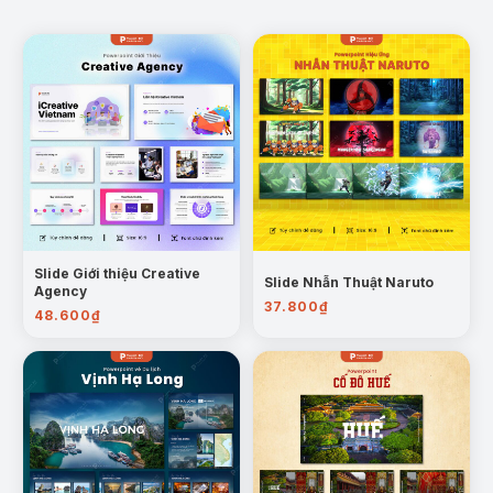
giúp giảm thiểu ô nhiễm nước, bao gồm việc
sử dụng sản phẩm tái chế và áp dụng nông
nghiệp xanh.
Slide Giới thiệu Creative
Slide Nhẫn Thuật Naruto
Agency
37.800
₫
48.600
₫
Mẫu trang: Giải pháp bảo vệ môi trường nước
Vai trò
: Các vai trò quan trọng của bảo vệ môi
trường nước trong việc duy trì sức khỏe con
người, bảo vệ sinh thái thủy sinh, và giảm thiểu
tác động của biến đổi khí hậu.