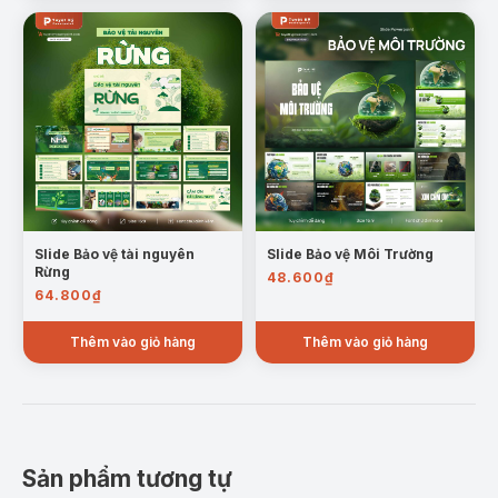
Mẫu trang: Những hành động làm ô nhiễm nước
Hậu quả
: Những ảnh hưởng của ô nhiễm nước
đối với sức khỏe con người, hệ sinh thái, và
nền kinh tế.
Slide Bảo vệ tài nguyên
Slide Bảo vệ Môi Trường
Rừng
48.600
₫
64.800
₫
Thêm vào giỏ hàng
Thêm vào giỏ hàng
Mẫu trang: Hậu quả ô nhiễm nước
Sản phẩm tương tự
Giải pháp
: Các phương pháp và sáng kiến