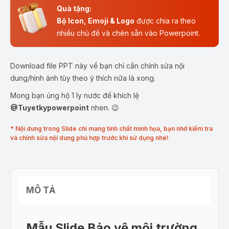
Quà tặng:
Bộ Icon, Emoji & Logo
được chia ra theo
nhiều chủ đề và chèn sẵn vào Powerpoint.
Download file PPT này về bạn chỉ cần chỉnh sửa nội
dung/hình ảnh tùy theo ý thích nữa là xong.
Mong bạn ủng hộ 1 ly nước để khích lệ
@Tuyetkypowerpoint
nhen. 😉
* Nội dung trong Slide chỉ mang tính chất minh họa, bạn nhớ kiểm tra
và chỉnh sửa nội dung phù hợp trước khi sử dụng nhé!
MÔ TẢ
Mẫu Slide Bảo vệ môi trường