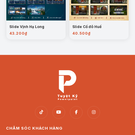
Slide Vịnh Hạ Long
Slide Cố đô Huế
43.200
₫
40.500
₫
Mẫu trang: Vai trò bảo vệ môi trường nước
Thông điệp
: Kêu gọi hành động bảo vệ nguồn
nước, bảo vệ hành tinh và nâng cao nhận thức
cộng đồng về vấn đề ô nhiễm nước.
Trường hợp sử dụng:
Bài giảng giáo dục về môi trường và bảo vệ tài
CHĂM SÓC KHÁCH HÀNG
nguyên nước.