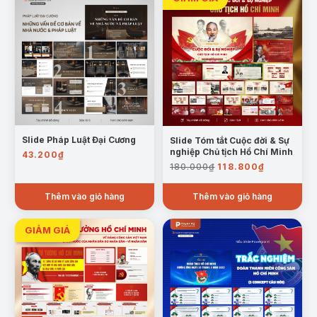
Slide Pháp Luật Đại Cương
Slide Tóm tắt Cuộc đời & Sự
nghiệp Chủ tịch Hồ Chí Minh
43.200
₫
Giá
Giá
180.000
₫
118.800
₫
gốc
hiện
là:
tại
Thêm vào giỏ hàng
Thêm vào giỏ hàng
180.000₫.
là:
118.800₫.