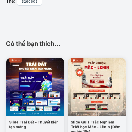
Thẻ:
S260602
Slide được thiết kế theo phong cách khoa học viễn
tưởng với tông màu xanh đậm, đen và ánh sáng
neon hiện đại, tạo cảm giác huyền bí của không
gian vũ trụ. Bố cục gồm trang giới thiệu, hệ thống câu
hỏi và trang thể lệ được sắp xếp logic, dễ theo dõi.
Các khung câu hỏi nổi bật, kết hợp hình ảnh phi hành
Có thể bạn thích…
gia, hành tinh và tàu vũ trụ giúp tăng tính trực quan.
Nội dung tập trung vào các kiến thức thiên văn học
cơ bản dưới dạng trắc nghiệm nhiều lựa chọn và
đúng – sai. Mẫu thiết kế phù hợp cho giáo viên,
trung tâm STEM, trường học, đơn vị tổ chức sự kiện
giáo dục hoặc các chương trình tìm hiểu khoa học
dành cho học sinh, sinh viên.
Nội dung chi tiết:
Thể lệ trò chơi:
Slide thể lệ được thiết kế nổi
bật với hình ảnh hành tinh và không gian vũ trụ
Slide Trái Đất – Thuyết kiến
Slide Quiz Trắc Nghiệm
tạo mảng
Triết học Mác - Lênin (Đếm
làm nền. Nội dung trình bày ngắn gọn các quy
ngược 15s)