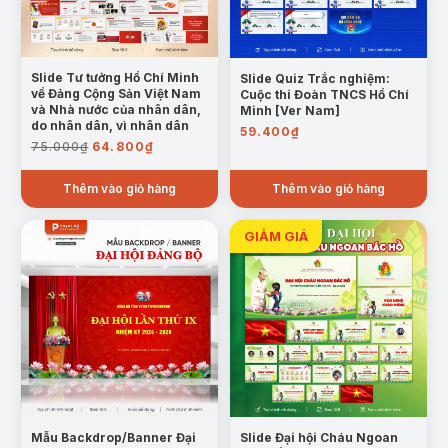
Slide Tư tưởng Hồ Chí Minh
Slide Quiz Trắc nghiệm:
về Đảng Cộng Sản Việt Nam
Cuộc thi Đoàn TNCS Hồ Chí
và Nhà nước của nhân dân,
Minh [Ver Nam]
do nhân dân, vì nhân dân
59.400
₫
Giá
Giá
75.000
₫
64.800
₫
gốc
hiện
là:
tại
Thêm vào giỏ hàng
Thêm vào giỏ hàng
75.000₫.
là:
64.800₫.
Mẫu Backdrop/Banner Đại
Slide Đại hội Cháu Ngoan