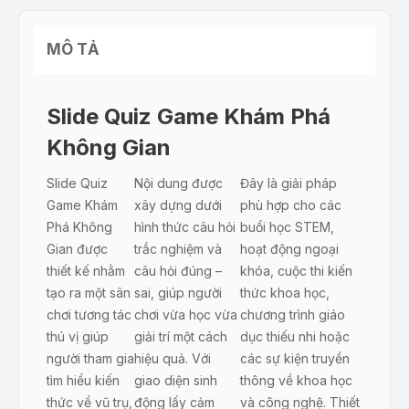
MÔ TẢ
Slide Quiz Game Khám Phá
Không Gian
Slide Quiz
Nội dung được
Đây là giải pháp
Game Khám
xây dựng dưới
phù hợp cho các
Phá Không
hình thức câu hỏi
buổi học STEM,
Gian được
trắc nghiệm và
hoạt động ngoại
thiết kế nhằm
câu hỏi đúng –
khóa, cuộc thi kiến
tạo ra một sân
sai, giúp người
thức khoa học,
chơi tương tác
chơi vừa học vừa
chương trình giáo
thú vị giúp
giải trí một cách
dục thiếu nhi hoặc
người tham gia
hiệu quả. Với
các sự kiện truyền
tìm hiểu kiến
giao diện sinh
thông về khoa học
thức về vũ trụ,
động lấy cảm
và công nghệ. Thiết