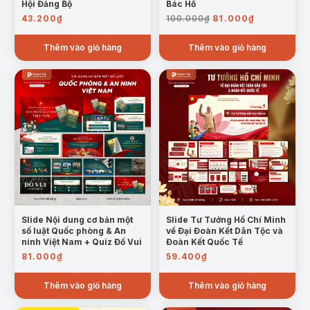
Hội Đảng Bộ
Bác Hồ
Giá
Giá
43.200
₫
100.000
₫
81.000
₫
gốc
hiện
là:
tại
Thêm vào giỏ hàng
Thêm vào giỏ hàng
100.000₫.
là:
81.000₫.
Slide Nội dung cơ bản một
Slide Tư Tưởng Hồ Chí Minh
số luật Quốc phòng & An
về Đại Đoàn Kết Dân Tộc và
ninh Việt Nam + Quiz Đố Vui
Đoàn Kết Quốc Tế
81.000
₫
59.400
₫
Thêm vào giỏ hàng
Thêm vào giỏ hàng