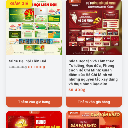
Slide Đại hội Liên Đội
Slide Học tập và Làm theo
Giá
Giá
Tư tưởng, Đạo đức, Phong
100.000
₫
81.000
₫
cách Hồ Chí Minh: Quan
gốc
hiện
điểm của Hồ Chí Minh về
là:
tại
những nguyên tắc xây dựng
100.000₫.
là:
và thực hành Đạo đức
81.000₫.
59.400
₫
Thêm vào giỏ hàng
Thêm vào giỏ hàng