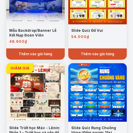
màu sắc tương phản. Thiết kế giúp người chơi
phản hồi nhanh, phù hợp cho các phần thi
tăng tốc hoặc kiểm tra kiến thức ngắn gọn
trong chương trình.
Mẫu Backdrop/Banner Lễ
Slide Quiz Đố Vui
Kết Nạp Đoàn Viên
54.000
₫
48.600
₫
Thêm vào giỏ hàng
Thêm vào giỏ hàng
Mẫu câu đúng sai quiz game khám phá không gian
Trường hợp sử dụng:
Tổ chức cuộc thi tìm hiểu khoa học và thiên văn
học tại trường học.
Slide Triết học Mác - Lênin:
Slide Quiz Rung Chuông
Phần 1 - Triết học và vấn đề
Vàng (Đếm ngược 15s)