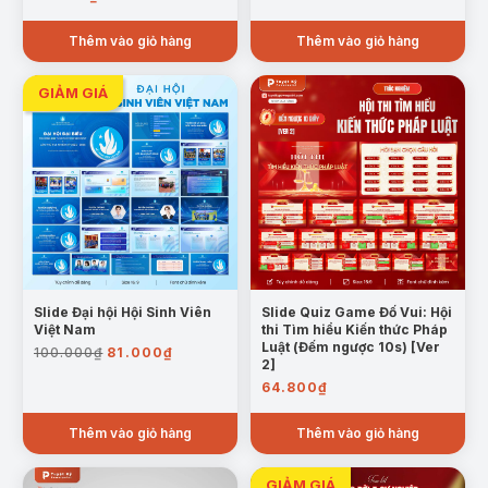
Thêm vào giỏ hàng
Thêm vào giỏ hàng
Slide Đại hội Hội Sinh Viên
Slide Quiz Game Đố Vui: Hội
Việt Nam
thi Tìm hiểu Kiến thức Pháp
Giá
Giá
Luật (Đếm ngược 10s) [Ver
100.000
₫
81.000
₫
2]
gốc
hiện
64.800
₫
là:
tại
100.000₫.
là:
Thêm vào giỏ hàng
81.000₫.
Thêm vào giỏ hàng