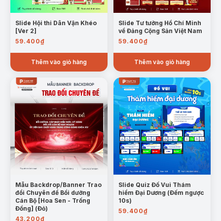
Slide Hội thi Dân Vận Khéo
Slide Tư tưởng Hồ Chí Minh
[Ver 2]
về Đảng Cộng Sản Việt Nam
59.400
₫
59.400
₫
Thêm vào giỏ hàng
Thêm vào giỏ hàng
Mẫu Backdrop/Banner Trao
Slide Quiz Đố Vui Thám
đổi Chuyên đề Bồi dưỡng
hiểm Đại Dương (Đếm ngược
Cán Bộ [Hoa Sen - Trống
10s)
Đồng] (Đỏ)
59.400
₫
43.200
₫