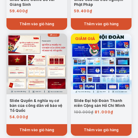
Giáng Sinh
Phật Pháp
59.400
₫
59.400
₫
Thêm vào giỏ hàng
Thêm vào giỏ hàng
Slide Quyền & nghĩa vụ cơ
Slide Đại hội Đoàn Thanh
bản của công dân về bảo vệ
niên Cộng sản Hồ Chí Minh
Giá
Giá
Tổ Quốc
100.000
₫
81.000
₫
gốc
hiện
54.000
₫
là:
tại
100.000₫.
là:
Thêm vào giỏ hàng
Thêm vào giỏ hàng
81.000₫.