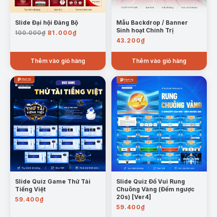
Slide Đại hội Đảng Bộ
Mẫu Backdrop / Banner
Giá
Giá
Sinh hoạt Chính Trị
100.000
₫
81.000
₫
gốc
hiện
43.200
₫
là:
tại
100.000₫.
là:
Thêm vào giỏ hàng
Thêm vào giỏ hàng
81.000₫.
Slide Quiz Game Thử Tài
Slide Quiz Đố Vui Rung
Tiếng Việt
Chuông Vàng (Đếm ngược
20s) [Ver4]
59.400
₫
59.400
₫