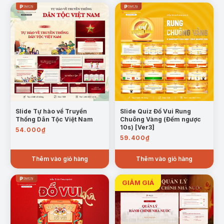
thú vị và hấp dẫn. Với thiết kế hiện
Powerpoint đều
đại, nội dung linh hoạt và khả
được tối ưu để
năng tương tác cao, mẫu slide
người dùng dễ
góp phần nâng cao hiệu quả
dàng chỉnh sửa
truyền đạt kiến thức và tạo không
(hình ảnh, chữ,
khí sôi động cho mọi chương trình
màu sắc,…) phù
giáo dục.
hợp với nhu cầu
sử dụng.
Slide Tự hào về Truyền
Slide Quiz Đố Vui Rung
Thống Dân Tộc Việt Nam
Chuông Vàng (Đếm ngược
10s) [Ver3]
54.000
₫
59.400
₫
Thêm vào giỏ hàng
Thêm vào giỏ hàng