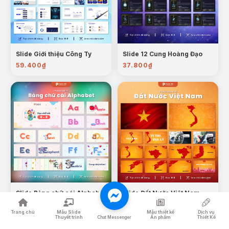
Slide Giới thiệu Công Ty
Slide 12 Cung Hoàng Đạo
59.400
₫
37.800
₫
Slide Bảng chữ cái Alphabet
Slide Đất Nước Việt Nam
37.800
₫
37.800
₫
Trang chủ
Mẫu Slide
Mẫu thiết kế
Dịch vụ
Thuyết trình
Ấn phẩm
Thiết Kế
Chat Messenger