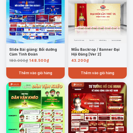
Slide Bài giảng: Bồi dưỡng
Mẫu Backrop / Banner Đại
Cảm Tình Đoàn
Hội Đảng [Ver 2]
Giá
Giá
180.000
₫
148.500
₫
43.200
₫
gốc
hiện
là:
tại
Thêm vào giỏ hàng
Thêm vào giỏ hàng
180.000₫.
là:
148.500₫.