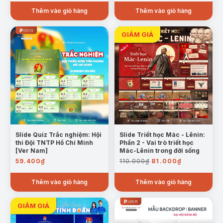
Thêm vào giỏ hàng
Thêm vào giỏ hàng
Slide Quiz Trắc nghiệm: Hội
Slide Triết học Mác - Lênin:
thi Đội TNTP Hồ Chí Minh
Phần 2 - Vai trò triết học
[Ver Nam]
Mác-Lênin trong đời sống
Giá
Giá
59.400
₫
110.000
₫
81.000
₫
gốc
hiện
là:
tại
Thêm vào giỏ hàng
Thêm vào giỏ hàng
110.000₫.
là:
81.000₫.