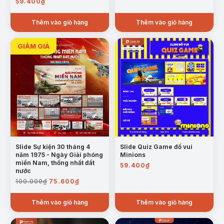
59.400
₫
Thêm vào giỏ hàng
Thêm vào giỏ hàng
Slide Sự kiện 30 tháng 4
Slide Quiz Game đố vui
năm 1975 - Ngày Giải phóng
Minions
miền Nam, thống nhất đất
59.400
₫
nước
Giá
Giá
100.000
₫
75.600
₫
gốc
hiện
là:
tại
Thêm vào giỏ hàng
Thêm vào giỏ hàng
100.000₫.
là:
75.600₫.