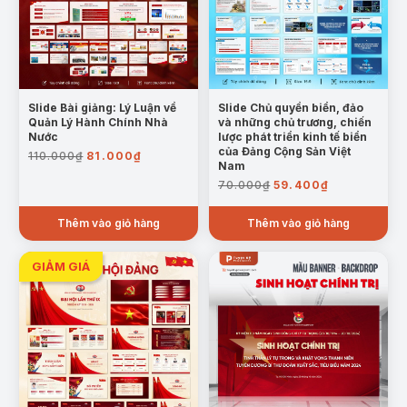
Slide Bài giảng: Lý Luận về
Slide Chủ quyền biển, đảo
Quản Lý Hành Chính Nhà
và những chủ trương, chiến
Nước
lược phát triển kinh tế biển
Giá
Giá
của Đảng Cộng Sản Việt
110.000
₫
81.000
₫
Nam
gốc
hiện
Giá
Giá
70.000
₫
59.400
₫
là:
tại
gốc
hiện
110.000₫.
là:
là:
tại
Thêm vào giỏ hàng
81.000₫.
Thêm vào giỏ hàng
70.000₫.
là:
59.400₫.