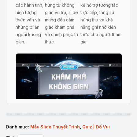
các hành tinh,
hứng từ không
kế hỗ trợ tương tác
hiện tượng
gian vũ trụ, slide
trực tiếp, tăng sự
thiên văn và
mang đến cảm
hứng thú và khả
những bí ẩn
giác khám phá
năng ghi nhớ kiến
ngoài không
và chinh phục tri
thức cho người tham
gian.
thức.
gia.
Trang bìa quiz game khám phá không gian
Danh mục:
Mẫu Slide Thuyết Trình
,
Quiz | Đố Vui
Mô tả sản phẩm