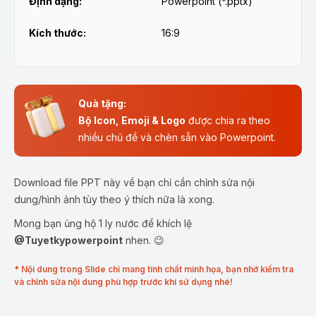
Định dạng:
Powerpoint (*.pptx)
Kích thước:
16:9
Quà tặng:
Bộ Icon, Emoji & Logo
được chia ra theo
nhiều chủ đề và chèn sẵn vào Powerpoint.
Download file PPT này về bạn chỉ cần chỉnh sửa nội
dung/hình ảnh tùy theo ý thích nữa là xong.
Mong bạn ủng hộ 1 ly nước để khích lệ
@Tuyetkypowerpoint
nhen. 😉
* Nội dung trong Slide chỉ mang tính chất minh họa, bạn nhớ kiểm tra
và chỉnh sửa nội dung phù hợp trước khi sử dụng nhé!