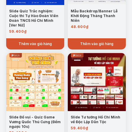
Slide Quiz Trắc nghiệm:
Mẫu Backdrop/Banner Lễ
Cuộc thi Tự Hào Đoàn Viên
Khởi Động Tháng Thanh
Đoàn TNCS Hồ Chí Minh
Niên
[Ver Nữ]
48.600
₫
59.400
₫
Thêm vào giỏ hàng
Thêm vào giỏ hàng
Slide Đố vui - Quiz Game
Slide Tư tưởng Hồ Chí Minh
Vương Quốc Thú Cưng (Đếm
về Độc Lập Dân Tộc
ngược 10s)
59.400
₫