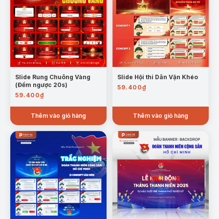
Slide Rung Chuông Vàng
Slide Hội thi Dân Vận Khéo
(Đếm ngược 20s)
59.400
₫
59.400
₫
Thêm vào giỏ hàng
Thêm vào giỏ hàng