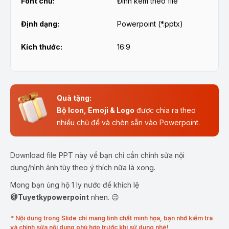
Font chữ:
Đính kèm theo file
Định dạng:
Powerpoint (*.pptx)
Kích thước:
16:9
Quà tặng:
Bộ Icon, Emoji & Logo
được chia ra theo
nhiều chủ đề và chèn sẵn vào Powerpoint.
Download file PPT này về bạn chỉ cần chỉnh sửa nội
dung/hình ảnh tùy theo ý thích nữa là xong.
Mong bạn ủng hộ 1 ly nước để khích lệ
@Tuyetkypowerpoint
nhen. 😉
* Nội dung trong Slide chỉ mang tính chất minh họa, bạn nhớ kiểm tra
và chỉnh sửa nội dung phù hợp trước khi sử dụng nhé!