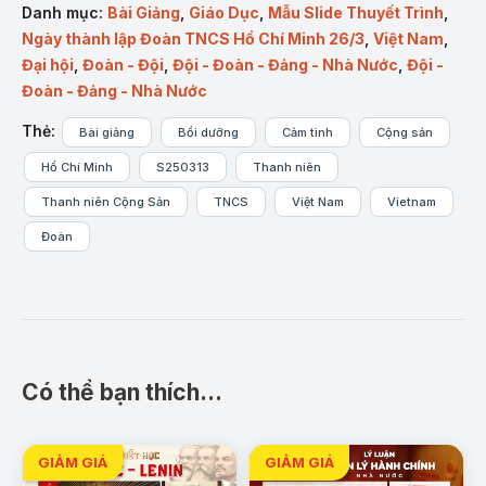
Danh mục:
Bài Giảng
,
Giáo Dục
,
Mẫu Slide Thuyết Trình
,
TNCS Hồ Chí Minh. Với
32 slide
, bộ bài giảng trình
Ngày thành lập Đoàn TNCS Hồ Chí Minh 26/3
,
Việt Nam
,
bày rõ ràng, khoa học, giúp người học dễ dàng tiếp
Đại hội
,
Đoàn - Đội
,
Đội - Đoàn - Đảng - Nhà Nước
,
Đội -
thu và nắm vững các kiến thức quan trọng. Thiết kế
Đoàn - Đảng - Nhà Nước
sinh động, màu sắc trang nhã, bố cục chặt chẽ, phù
hợp sử dụng trong các lớp tập huấn, bồi dưỡng
Thẻ:
Bài giảng
Bồi dưỡng
Cảm tình
Cộng sản
đoàn viên mới.
Hồ Chí Minh
S250313
Thanh niên
Nội dung chi tiết:
Thanh niên Cộng Sản
TNCS
Việt Nam
Vietnam
Lời dạy của Bác Hồ dành cho thanh niên:
Đoàn
Có thể bạn thích…