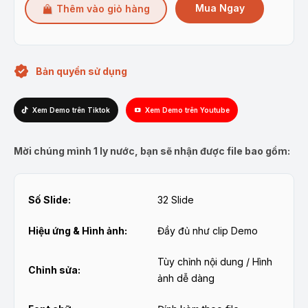
là:
tại
Mua Ngay
Thêm vào giỏ hàng
180.000₫.
là:
148.500₫.
Bản quyền sử dụng
Xem Demo trên Tiktok
Xem Demo trên Youtube
Mời chúng mình 1 ly nước, bạn sẽ nhận được file bao gồm:
Số Slide:
32 Slide
Hiệu ứng & Hình ảnh:
Đầy đủ như clip Demo
Tùy chỉnh nội dung / Hình
Chỉnh sửa:
ảnh dễ dàng