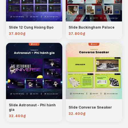
Slide 12 Cung Hoàng Đạo
Slide Buckingham Palace
37.800
₫
37.800
₫
Mẫu trang: Một số vấn đề cơ bản về Đoàn Thanh Niên Cộng
Sản Hồ Chí Minh
Bài 3: Phấn đấu để trở thành người đoàn viên
Tại sao nên phấn đấu để trở thành người Đoàn
viên? Phấn đấu như thế nào để trở thành Đoàn
Slide Astronaut - Phi hành
Slide Converse Sneaker
viên?
gia
32.400
₫
Câu hỏi thu hoạch
32.400
₫
3 điều xin hứa của người đoàn viên