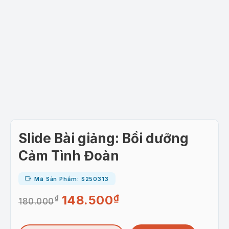
Slide Bài giảng: Bồi dưỡng
Cảm Tình Đoàn
Mã Sản Phẩm: S250313
148.500
₫
₫
Giá
Giá
180.000
gốc
hiện