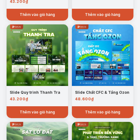
giải pháp kiểm soát ô nhiễm không khí
43.200
₫
VI. Kết luận:
Tổng kết vấn đề, nhấn mạnh
Thêm vào giỏ hàng
Thêm vào giỏ hàng
trách nhiệm cá nhân và xã hội.
Slide Quy trình Thanh Tra
Slide Chất CFC & Tầng Ozon
Mẫu trang kết luận
43.200
₫
48.600
₫
Trường hợp sử dụng:
Thêm vào giỏ hàng
Thêm vào giỏ hàng
Thuyết trình môn Địa lý, Sinh học, Giáo dục công
dân.
Báo cáo chuyên đề môi trường tại trường học.