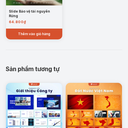
tối ưu để người dùng dễ dàng chỉnh sửa (hình ảnh, chữ, màu
sắc,…) phù hợp với nhu cầu sử dụng.
Slide Bảo vệ tài nguyên
Rừng
64.800
₫
Thêm vào giỏ hàng
Sản phẩm tương tự