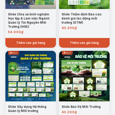
Slide Chia sẻ kinh nghiệm
Slide Thẩm định Báo cáo
Học tập & Làm việc Ngành
đánh giá tác động môi
Quản lý Tài Nguyên Môi
trường (DTM)
Trường (HSE)
43.200
₫
Mẫu trang ảnh hưởng của ô nhiễm không khí
54.000
₫
V. Giải pháp hiện nay:
Chính sách nhà nước, ý
Thêm vào giỏ hàng
Thêm vào giỏ hàng
thức cộng đồng, công nghệ xanh và giảm
phát thải.
Slide Xây dựng Hệ thống
Slide Bảo Vệ Môi Trường
Quản lý Môi trường
43.200
₫