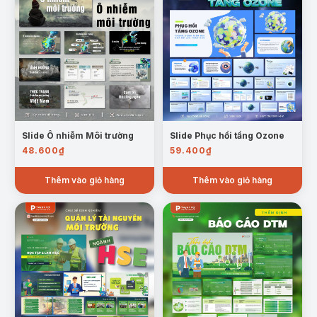
Slide Ô nhiễm Môi trường
Slide Phục hồi tầng Ozone
48.600
₫
59.400
₫
Mẫu trang nguyên nhân gây ra ô nhiễm tại việt nam
Thêm vào giỏ hàng
Thêm vào giỏ hàng
IV. Ảnh hưởng của ô nhiễm không khí:
Tác
động đến sức khỏe, kinh tế, môi trường và
chất lượng cuộc sống.