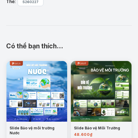
Thẻ:
S260227
bản đến thực trạng tại Việt Nam, nguyên nhân, hậu
quả và giải pháp. Slide dễ chỉnh sửa trên
PowerPoint, phù hợp cho học sinh, sinh viên và
giảng viên sử dụng trong các bài thuyết trình học
thuật hoặc tuyên truyền môi trường.
Có thể bạn thích…
Nội dung chi tiết:
I. Ô nhiễm không khí là gì?
Khái niệm, thành
phần gây ô nhiễm và chỉ số đánh giá chất
lượng không khí AQI.
Slide Bảo vệ môi trường
Slide Bảo vệ Môi Trường
Nước
48.600
₫