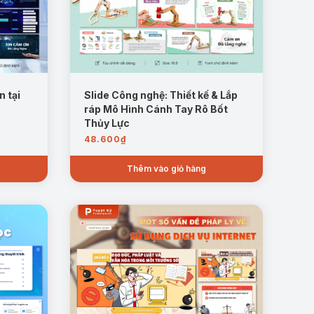
n tại
Slide Công nghệ: Thiết kế & Lắp
ráp Mô Hình Cánh Tay Rô Bốt
Thủy Lực
48.600
₫
Thêm vào giỏ hàng
giáo dục.