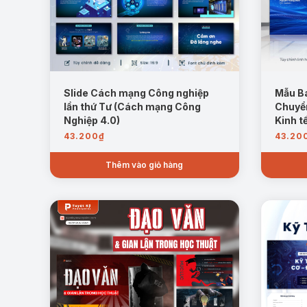
Slide Cách mạng Công nghiệp
Mẫu B
lần thứ Tư (Cách mạng Công
Chuyển
Nghiệp 4.0)
Kinh t
43.200
₫
43.20
Thêm vào giỏ hàng
Vận dụng vào giáo dục đại học: Ý thức:
Tư duy 