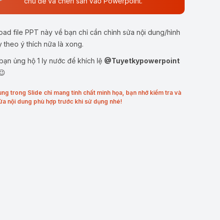
chủ đề và chèn sẵn vào Powerpoint.
ad file PPT này về bạn chỉ cần chỉnh sửa nội dung/hình
y theo ý thích nữa là xong.
ạn ủng hộ 1 ly nước để khích lệ
@Tuyetkypowerpoint
😉
ung trong Slide chỉ mang tính chất minh họa, bạn nhớ kiểm tra và
ửa nội dung phù hợp trước khi sử dụng nhé!