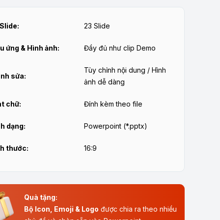
Slide:
23 Slide
u ứng & Hình ảnh:
Đầy đủ như clip Demo
Tùy chỉnh nội dung / Hình
nh sửa:
ảnh dễ dàng
t chữ:
Đính kèm theo file
h dạng:
Powerpoint (*.pptx)
h thước:
16:9
Quà tặng:
Bộ Icon, Emoji & Logo
được chia ra theo nhiều