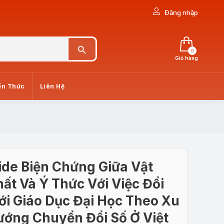
Đăng nhập
Search Button
0
Giỏ hàng
ến Thức
Liên Hệ
ide Biện Chứng Giữa Vật
ất Và Ý Thức Với Việc Đổi
i Giáo Dục Đại Học Theo Xu
ướng Chuyển Đổi Số Ở Việt