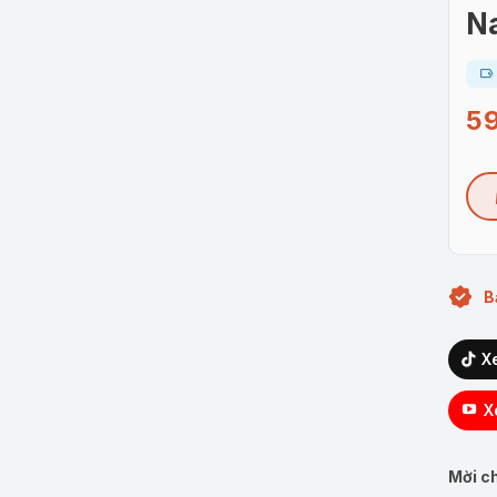
N
5
B
X
X
Mời ch