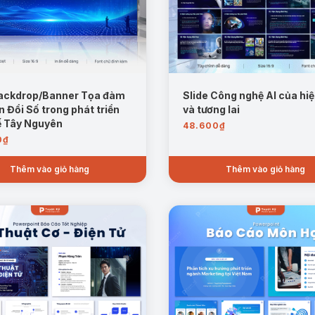
ackdrop/Banner Tọa đàm
Slide Công nghệ AI của hiệ
 Đổi Số trong phát triển
và tương lai
ế Tây Nguyên
48.600
₫
0
₫
Thêm vào giỏ hàng
Thêm vào giỏ hàng
Mẫu trang vật chất trong chuyển đổi số
số, năng lực số và tinh thần đổi mới quyết định hiệu quả chuyển đổi 