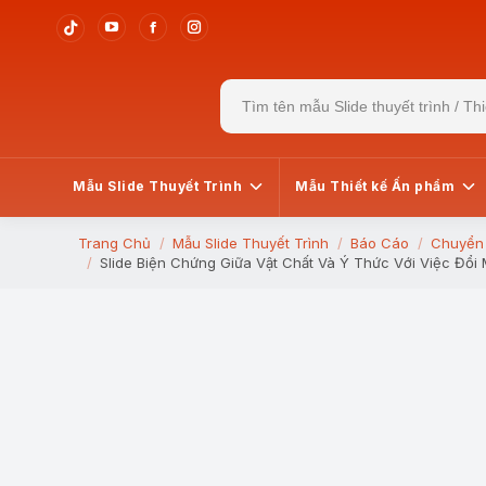
YouTube
Facebook
Instagram
Tiktok
page
page
page
page
Search
opens
opens
opens
opens
for:
in
in
in
in
new
new
new
new
window
window
window
window
Mẫu Slide Thuyết Trình
Mẫu Thiết kế Ấn phẩm
Trang Chủ
Mẫu Slide Thuyết Trình
Báo Cáo
Chuyển 
You are here:
Slide Biện Chứng Giữa Vật Chất Và Ý Thức Với Việc Đổ