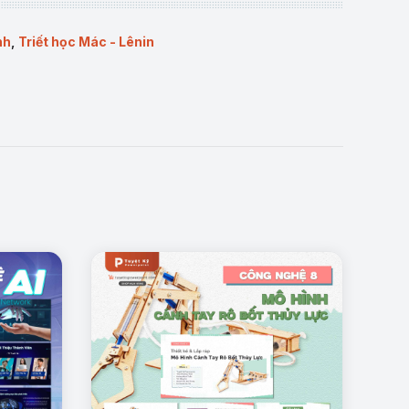
tích thực tiễn. Tông màu xanh đậm – xanh công nghệ
nh
,
Triết học Mác - Lênin
 thành từng nhóm rõ ràng: khái niệm cơ bản, mối
giáo dục. Slide phù hợp cho trình bày báo cáo khoa
hình thành tư duy giáo dục mới.