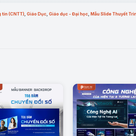
ại, bố cục mạch lạc, phù hợp với các nội dung lý luận kết hợp phân 
 tin (CNTT)
,
Giáo Dục
,
Giáo dục - Đại học
,
Mẫu Slide Thuyết Trì
ại, tạo cảm giác chuyên nghiệp và nghiêm túc. Các nội dung được chia
 dụng trong giáo dục đại học Việt Nam.
an hệ giữa cơ sở vật chất số và sự thay đổi về tư duy, phương pháp 
hoặc các hội thảo về đổi mới giáo dục trong bối cảnh chuyển đổi số.
t chất, ý thức và cách tiếp cận theo quan điểm duy vật biện chứng.
 thức:
Điều kiện vật chất, công nghệ và môi trường số quyết định sự 
thúc đẩy đầu tư, khai thác và sử dụng hiệu quả hạ tầng giáo dục số.
ng số, nền tảng LMS, dữ liệu lớn tạo nền tảng cho đổi mới dạy và học.