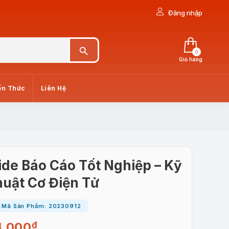
Đăng nhập
Search Button
0
Giỏ hàng
ến Thức
Liên Hệ
ide Báo Cáo Tốt Nghiệp – Kỹ
uật Cơ Điện Tử
Mã Sản Phẩm: 20230912
4.000
₫