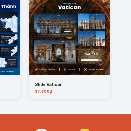
Slide Vatican
37.800
₫