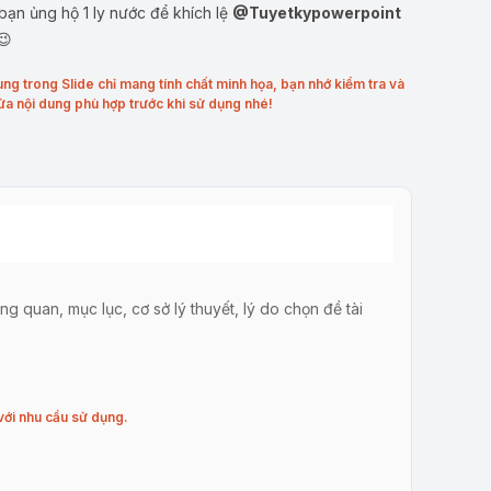
ạn ủng hộ 1 ly nước để khích lệ
@Tuyetkypowerpoint
😉
ung trong Slide chỉ mang tính chất minh họa, bạn nhớ kiểm tra và
ửa nội dung phù hợp trước khi sử dụng nhé!
g quan, mục lục, cơ sở lý thuyết, lý do chọn đề tài
với nhu cầu sử dụng.