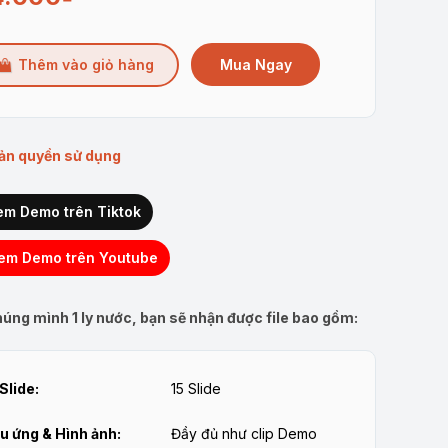
Mua Ngay
Thêm vào giỏ hàng
ản quyền sử dụng
em Demo trên Tiktok
em Demo trên Youtube
úng mình 1 ly nước, bạn sẽ nhận được file bao gồm:
Slide:
15 Slide
u ứng & Hình ảnh:
Đầy đủ như clip Demo