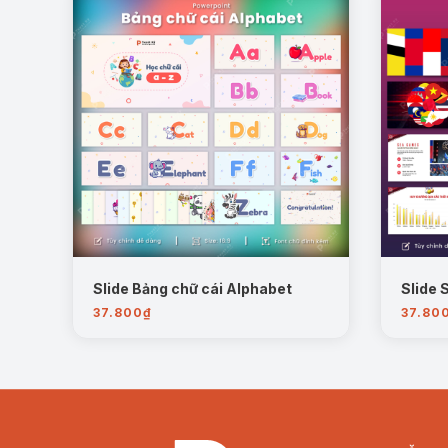
Slide Bảng chữ cái Alphabet
Slide
37.800
₫
37.80