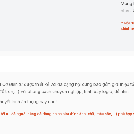
Mong b
nhen. 
* Nội d
chỉnh s
ơ Điện tử được thiết kế với đa dạng nội dung bao gồm giới thiệu tổn
 đồ tròn,…) với phong cách chuyên nghiệp, trình bày logic, dễ nhìn.
uyết trình ấn tượng này nhé!
tối ưu để người dùng dễ dàng chỉnh sửa (hình ảnh, chữ, màu sắc,…) phù hợp 