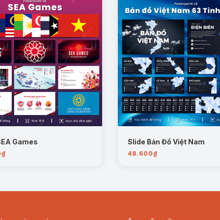
 SEA Games
Slide Bản Đồ Việt Nam
0
₫
48.600
₫