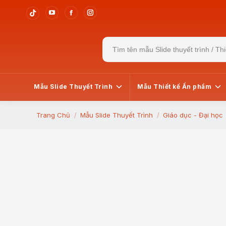
YouTube
Facebook
Instagram
Tiktok
page
page
page
page
Search
opens
opens
opens
opens
for:
in
in
in
in
new
new
new
new
window
window
window
window
Mẫu Slide Thuyết Trình
Mẫu Thiết kế Ấn phẩm
Trang Chủ
Mẫu Slide Thuyết Trình
Giáo dục - Đại học
You are here: