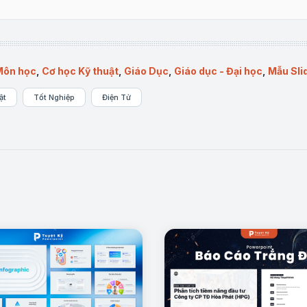
 Môn học
,
Cơ học Kỹ thuật
,
Giáo Dục
,
Giáo dục - Đại học
,
Mẫu Sli
ật
Tốt Nghiệp
Điện Tử