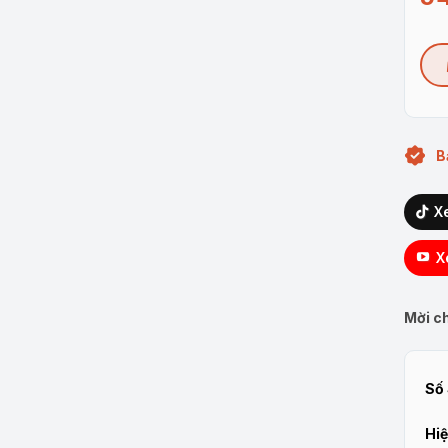
B
X
X
Mời ch
Số 
Hiệ