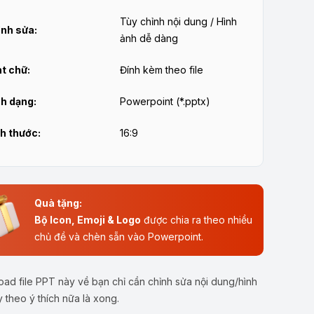
Tùy chỉnh nội dung / Hình
nh sửa:
ảnh dễ dàng
t chữ:
Đính kèm theo file
h dạng:
Powerpoint (*.pptx)
h thước:
16:9
Quà tặng:
Bộ Icon, Emoji & Logo
được chia ra theo nhiều
chủ đề và chèn sẵn vào Powerpoint.
ad file PPT này về bạn chỉ cần chỉnh sửa nội dung/hình
y theo ý thích nữa là xong.