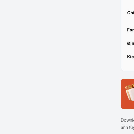
Chỉ
Fon
Địn
Kíc
Downlo
ảnh tù