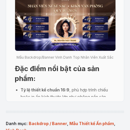
Mẫu Backdrop/Banner Vinh Danh Top Nhân Viên Xuất Sắc
Đặc điểm nổi bật của sản
phẩm
:
Tỷ lệ thiết kế chuẩn 16:9
, phù hợp trình chiếu
hoặc in ấn kích thước lớn như phông nền sân
khấu, sự kiện nội bộ.
Hình ảnh trung tâm nổi bật
, làm rõ người dẫn
đầu với doanh thu vượt trội.
Danh mục:
Backdrop / Banner
,
Mẫu Thiết kế Ấn phẩm
,