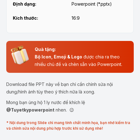
Định dạng:
Powerpoint (*.pptx)
Kích thước:
16:9
Quà tặng:
Bộ Icon, Emoji & Logo
được chia ra theo
nhiều chủ đề và chèn sẵn vào Powerpoint.
Download file PPT này về bạn chỉ cần chỉnh sửa nội
dung/hình ảnh tùy theo ý thích nữa là xong.
Mong bạn ủng hộ 1 ly nước để khích lệ
@Tuyetkypowerpoint
nhen. 😉
* Nội dung trong Slide chỉ mang tính chất minh họa, bạn nhớ kiểm tra
và chỉnh sửa nội dung phù hợp trước khi sử dụng nhé!