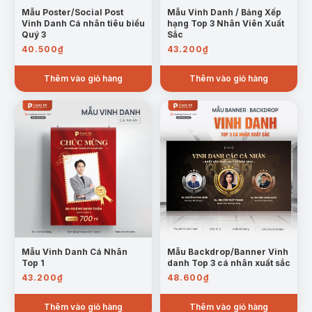
Mẫu Poster/Social Post
Mẫu Vinh Danh / Bảng Xếp
Vinh Danh Cá nhân tiêu biểu
hạng Top 3 Nhân Viên Xuất
Quý 3
Sắc
40.500
₫
43.200
₫
Thêm vào giỏ hàng
Thêm vào giỏ hàng
Mẫu Vinh Danh Cá Nhân
Mẫu Backdrop/Banner Vinh
Top 1
danh Top 3 cá nhân xuất sắc
43.200
₫
48.600
₫
Thêm vào giỏ hàng
Thêm vào giỏ hàng