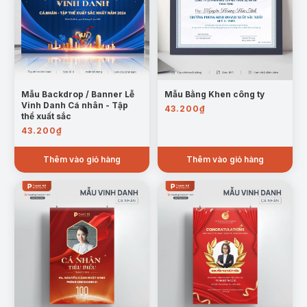
Mẫu Backdrop / Banner Lễ
Mẫu Bằng Khen công ty
Vinh Danh Cá nhân - Tập
43.200
₫
thể xuất sắc
43.200
₫
Thêm vào giỏ hàng
Thêm vào giỏ hàng