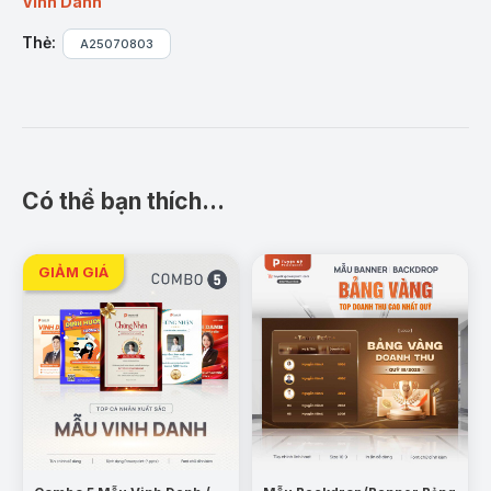
Hiển thị Top thứ hạng rõ ràng
, thể hiện sự
Vinh Danh
chuyên nghiệp, minh bạch.
Thẻ:
A25070803
Tông màu ánh kim & lam đậm
, tạo sự sang
trọng, nâng tầm đẳng cấp doanh nghiệp.
Tùy chỉnh linh hoạt thông tin, hình ảnh, tên
nhân sự theo yêu cầu.
Ứng dụng thực tế:
Có thể bạn thích…
Vinh danh tại sự kiện nội bộ
: Sử dụng trong các
buổi tổng kết quý/năm, lễ khen thưởng nhân viên.
Trình chiếu trong họp công ty
: Tạo hiệu ứng
chuyên nghiệp và ghi nhận công khai nỗ lực cá
nhân.
Đăng tải trên mạng xã hội
: Dùng để truyền
thông trên Facebook, Zalo, LinkedIn, tăng tính
lan tỏa và gắn kết nhân sự.
In treo tại văn phòng
: Làm bảng vinh danh đặt ở