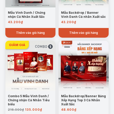
Mẫu Vinh Danh / Chứng
Mẫu Backdrop / Banner
nhận Cá Nhân Xuất Sắc
Vinh Danh Cá nhân Xuất sắc
43.200
₫
43.200
₫
Thêm vào giỏ hàng
Thêm vào giỏ hàng
Combo 5 Mẫu Vinh Danh /
Mẫu Backdrop/Banner Bảng
Chứng nhận Cá Nhân Tiêu
Xếp Hạng Top 3 Cá Nhân
biểu
Xuất Sắc
Giá
Giá
216.000
₫
135.000
₫
48.600
₫
gốc
hiện