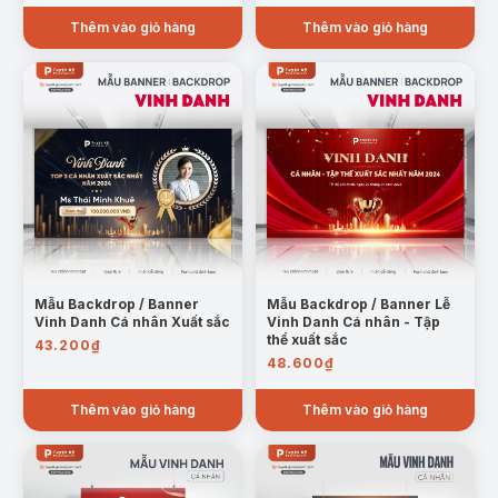
là:
tại
Thêm vào giỏ hàng
Thêm vào giỏ hàng
216.000₫.
là:
135.000₫.
Mẫu Backdrop / Banner
Mẫu Backdrop / Banner Lễ
Vinh Danh Cá nhân Xuất sắc
Vinh Danh Cá nhân - Tập
thể xuất sắc
43.200
₫
48.600
₫
Thêm vào giỏ hàng
Thêm vào giỏ hàng