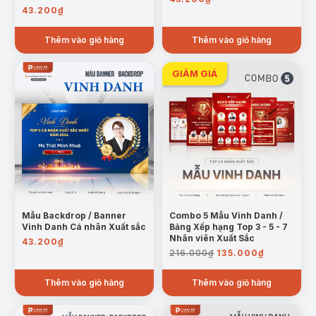
43.200
₫
Thêm vào giỏ hàng
Thêm vào giỏ hàng
Mẫu Backdrop / Banner
Combo 5 Mẫu Vinh Danh /
Vinh Danh Cá nhân Xuất sắc
Bảng Xếp hạng Top 3 - 5 - 7
Nhân viên Xuất Sắc
43.200
₫
Giá
Giá
216.000
₫
135.000
₫
gốc
hiện
là:
tại
Thêm vào giỏ hàng
Thêm vào giỏ hàng
216.000₫.
là:
135.000₫.