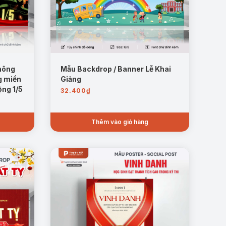
hông
Mẫu Backdrop / Banner Lễ Khai
g miền
Giảng
ng 1/5
32.400
₫
Thêm vào giỏ hàng