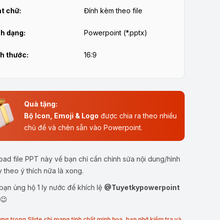
t chữ:
Đính kèm theo file
h dạng:
Powerpoint (*.pptx)
h thước:
16:9
Quà tặng:
Bộ Icon, Emoji & Logo
được chia ra theo nhiều
chủ đề và chèn sẵn vào Powerpoint.
ad file PPT này về bạn chỉ cần chỉnh sửa nội dung/hình
y theo ý thích nữa là xong.
ạn ủng hộ 1 ly nước để khích lệ
@Tuyetkypowerpoint
 😉
ung trong Slide chỉ mang tính chất minh họa, bạn nhớ kiểm tra và