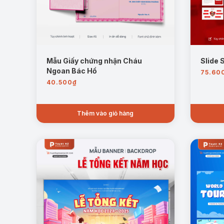
Mẫu Giấy chứng nhận Cháu
Slide 
Ngoan Bác Hồ
75.60
40.500
₫
Thêm vào giỏ hàng