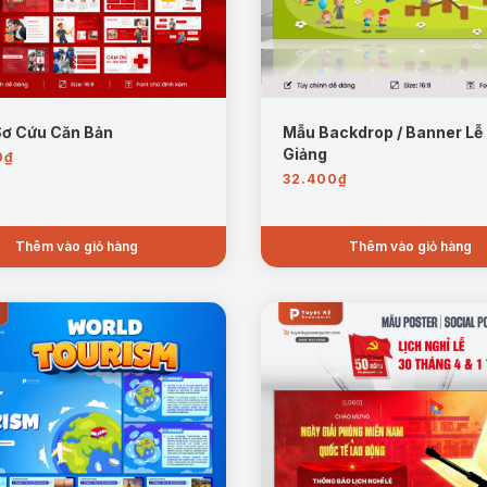
Sơ Cứu Căn Bản
Mẫu Backdrop / Banner Lễ
Giảng
0
₫
32.400
₫
Thêm vào giỏ hàng
Thêm vào giỏ hàng