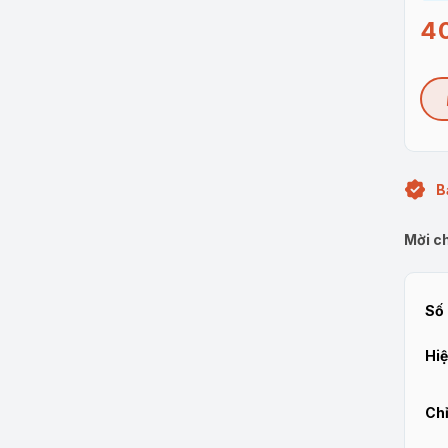
4
B
Mời ch
Số 
Hiệ
Chỉ