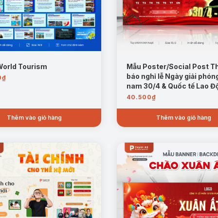
World Tourism
Mẫu Poster/Social Post T
báo nghỉ lễ Ngày giải phón
0
₫
nam 30/4 & Quốc tế Lao Độ
40.500
₫
Thêm vào giỏ hàng
Thêm vào giỏ hàng