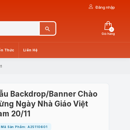
Đăng nhập
Search Button
0
Giỏ hàng
ến Thức
Liên Hệ
1
ẫu Backdrop/Banner Chào
ừng Ngày Nhà Giáo Việt
am 20/11
Mã Sản Phẩm: A25110601