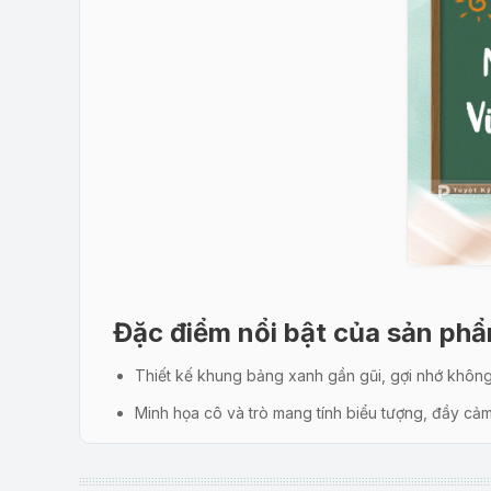
Đặc điểm nổi bật của sản ph
Thiết kế khung bảng xanh gần gũi, gợi nhớ không
Minh họa cô và trò mang tính biểu tượng, đầy cảm
Màu sắc nhẹ nhàng, phù hợp không khí ngày lễ tri
Dễ dàng tùy chỉnh tên trường, logo, lời chúc.