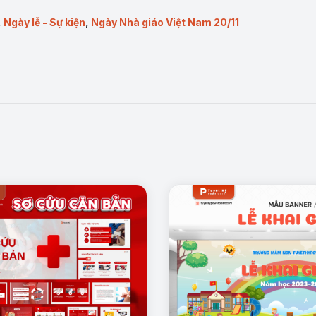
,
Ngày lễ - Sự kiện
,
Ngày Nhà giáo Việt Nam 20/11
.
 học sinh.
 tri ân.
yền thông.
/11.
 Nhà giáo.
oàn hảo để tôn vinh những người lái đò tận tụy. Thiết kế hiện đại, 
nt để tri ân thầy cô một cách trọn vẹn nhất.
tối ưu để người dùng dễ dàng chỉnh sửa (hình ảnh, chữ, màu sắc,…) phù hợp 