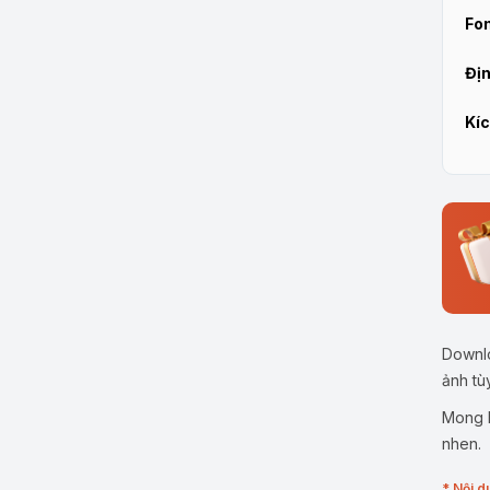
Fon
Địn
Kíc
Downlo
ảnh tù
Mong b
nhen.
* Nội d