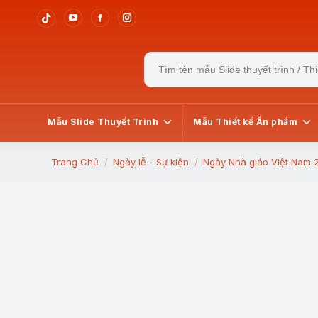
YouTube
Facebook
Instagram
Tiktok
page
page
page
page
Search
opens
opens
opens
opens
for:
in
in
in
in
new
new
new
new
window
window
window
window
Mẫu Slide Thuyết Trình
Mẫu Thiết kế Ấn phẩm
Trang Chủ
Ngày lễ - Sự kiện
Ngày Nhà giáo Việt Nam 2
You are here: