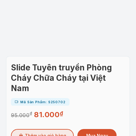
Slide Tuyên truyền Phòng
Cháy Chữa Cháy tại Việt
Nam
Mã Sản Phẩm: S250702
81.000
₫
₫
Giá
Giá
95.000
gốc
hiện
là:
tại
Mua Ngay
Thêm vào giỏ hàng