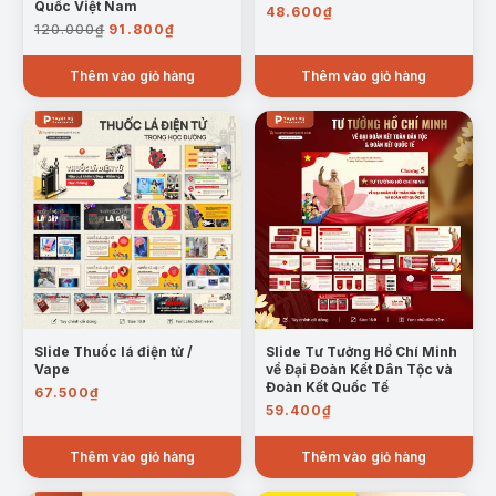
Quốc Việt Nam
48.600
₫
Giá
Giá
120.000
₫
91.800
₫
gốc
hiện
là:
tại
Thêm vào giỏ hàng
Thêm vào giỏ hàng
120.000₫.
là:
91.800₫.
Slide Thuốc lá điện tử /
Slide Tư Tưởng Hồ Chí Minh
Vape
về Đại Đoàn Kết Dân Tộc và
Đoàn Kết Quốc Tế
67.500
₫
59.400
₫
Thêm vào giỏ hàng
Thêm vào giỏ hàng