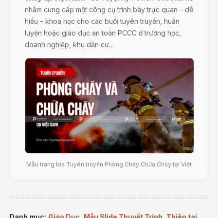
nhằm cung cấp một công cụ trình bày trực quan – dễ
hiểu – khoa học cho các buổi tuyên truyền, huấn
luyện hoặc giáo dục an toàn PCCC ở trường học,
doanh nghiệp, khu dân cư…
Mẫu trang bìa Tuyên truyền Phòng Cháy Chữa Cháy tại Việt
Nam
Mô tả sản phẩm:
Mẫu PowerPoint
“Tuyên truyền phòng cháy và
Danh mục:
Giáo Dục
,
Mẫu Slide Thuyết Trình
,
Thiên tai
,