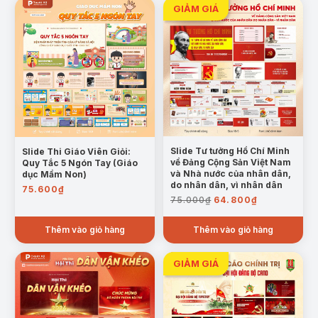
Slide Tư tưởng Hồ Chí Minh
Slide Thi Giáo Viên Giỏi:
về Đảng Cộng Sản Việt Nam
Quy Tắc 5 Ngón Tay (Giáo
và Nhà nước của nhân dân,
dục Mầm Non)
do nhân dân, vì nhân dân
75.600
₫
Giá
Giá
75.000
₫
64.800
₫
gốc
hiện
là:
tại
Thêm vào giỏ hàng
Thêm vào giỏ hàng
75.000₫.
là:
64.800₫.