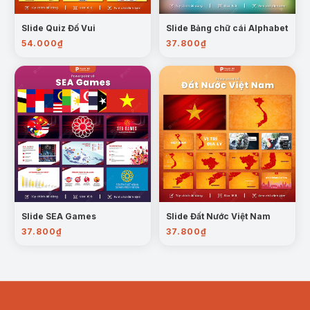
Slide Quiz Đố Vui
Slide Bảng chữ cái Alphabet
54.000
₫
37.800
₫
Slide SEA Games
Slide Đất Nước Việt Nam
37.800
₫
37.800
₫