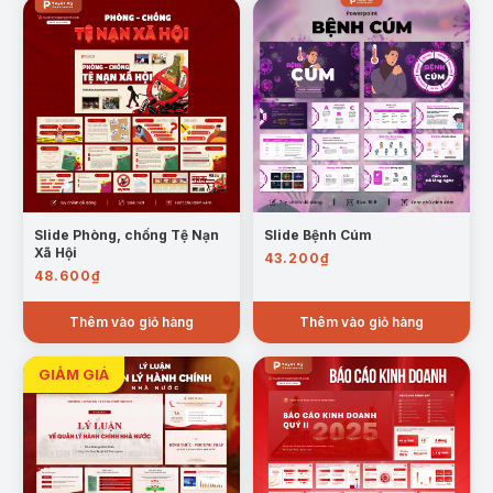
Slide Phòng, chống Tệ Nạn
Slide Bệnh Cúm
Xã Hội
43.200
₫
48.600
₫
Thêm vào giỏ hàng
Thêm vào giỏ hàng