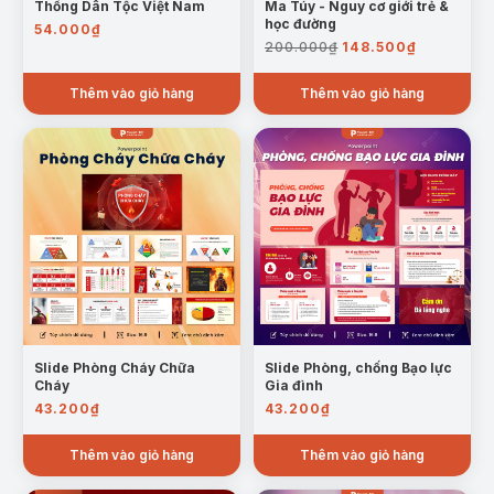
Thống Dân Tộc Việt Nam
Ma Túy - Nguy cơ giới trẻ &
học đường
54.000
₫
Giá
Giá
200.000
₫
148.500
₫
gốc
hiện
là:
tại
Thêm vào giỏ hàng
Thêm vào giỏ hàng
200.000₫.
là:
148.500₫
Slide Phòng Cháy Chữa
Slide Phòng, chống Bạo lực
Cháy
Gia đình
43.200
₫
43.200
₫
Thêm vào giỏ hàng
Thêm vào giỏ hàng