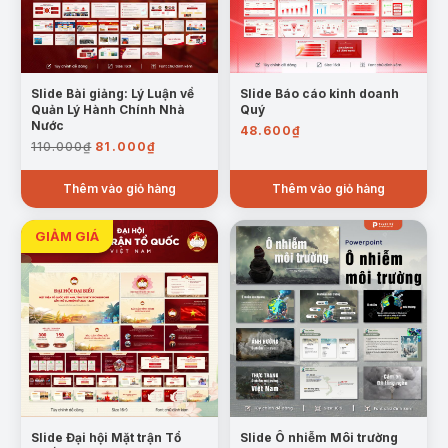
Slide Bài giảng: Lý Luận về
Slide Báo cáo kinh doanh
Quản Lý Hành Chính Nhà
Quý
Nước
48.600
₫
Giá
Giá
110.000
₫
81.000
₫
gốc
hiện
là:
tại
Thêm vào giỏ hàng
Thêm vào giỏ hàng
110.000₫.
là:
81.000₫.
Slide Đại hội Mặt trận Tổ
Slide Ô nhiễm Môi trường