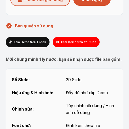
95.000₫.
là:
81.000₫.
Bản quyền sử dụng
Xem Demo trên Tiktok
Xem Demo trên Youtube
Mời chúng mình 1 ly nước, bạn sẽ nhận được file bao gồm:
Số Slide:
29 Slide
Hiệu ứng & Hình ảnh:
Đầy đủ như clip Demo
Tùy chỉnh nội dung / Hình
Chỉnh sửa:
ảnh dễ dàng
Font chữ:
Đính kèm theo file