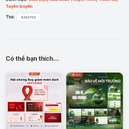
chữa cháy tại Việt Nam”
gồm 29 trang trình bày
Tuyên truyền
khoa học, trực quan với hình ảnh minh họa thực tế,
Thẻ:
infographics sinh động và nội dung được tổng hợp
S250702
từ các tài liệu chính thống về PCCC. Slide phù hợp
với nhiều đối tượng người dùng: từ cán bộ công an,
giáo viên, học sinh cho đến người dân và doanh
nghiệp.
Nội dung chi tiết:
Có thể bạn thích…
1.
Mở đầu & giới thiệu:
Vai trò, tầm quan trọng
của công tác PCCC.
2.
Thực trạng cháy nổ ở Việt Nam
Số liệu năm
2023 – 2024: số vụ, thiệt hại, phân bố theo khu
vực, Các vụ cháy nghiêm trọng, bài học thực tế.