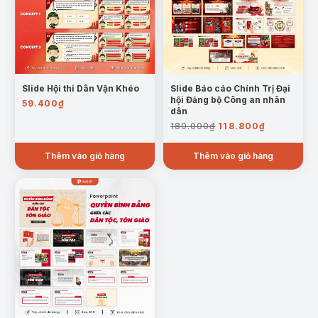
Slide Hội thi Dân Vận Khéo
Slide Báo cáo Chính Trị Đại
hội Đảng bộ Công an nhân
59.400
₫
dân
Giá
Giá
180.000
₫
118.800
₫
gốc
hiện
là:
tại
Thêm vào giỏ hàng
Thêm vào giỏ hàng
180.000₫.
là:
118.800₫.