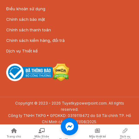
Điều khoản sử dụng
Chính sách bảo mật
Chính sách thanh toán
Chính sách kiểm hàng, đổi trả
Dịch vụ Thiết kế
Copyright © 2023 - 2026 Tuyetkypowerpoint.com. All rights
reserved.
Công ty TNHH TKPG • GPDKKD: 0319119472 do Sở Tài chính TP. Hồ
Chí Minh cấp ngày 21/08/2025.
Địa chỉ: SAV3-01.01 Toà nhà The Sun Avenue, 28 Mai Chí Thọ, P. Bình
Trưng, TP. Hồ Chí Minh
Trang chủ
Mẫu Slide
Mẫu thiết kế
Dịch vụ