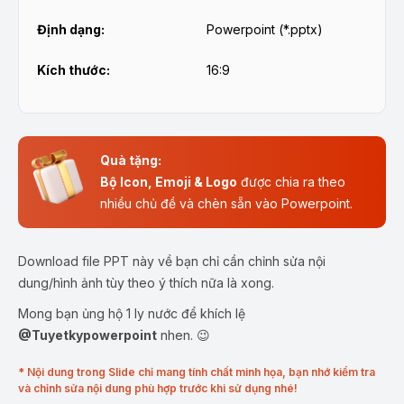
Định dạng:
Powerpoint (*.pptx)
Kích thước:
16:9
Quà tặng:
Bộ Icon, Emoji & Logo
được chia ra theo
nhiều chủ đề và chèn sẵn vào Powerpoint.
Download file PPT này về bạn chỉ cần chỉnh sửa nội
dung/hình ảnh tùy theo ý thích nữa là xong.
Mong bạn ủng hộ 1 ly nước để khích lệ
@Tuyetkypowerpoint
nhen. 😉
* Nội dung trong Slide chỉ mang tính chất minh họa, bạn nhớ kiểm tra
và chỉnh sửa nội dung phù hợp trước khi sử dụng nhé!