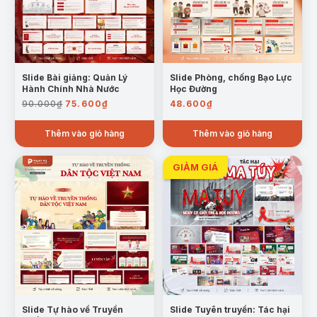
Slide Bài giảng: Quản Lý
Slide Phòng, chống Bạo Lực
Hành Chính Nhà Nước
Học Đường
Giá
Giá
90.000
₫
75.600
₫
48.600
₫
gốc
hiện
là:
tại
Thêm vào giỏ hàng
Thêm vào giỏ hàng
90.000₫.
là:
75.600₫.
Slide Tự hào về Truyền
Slide Tuyên truyền: Tác hại