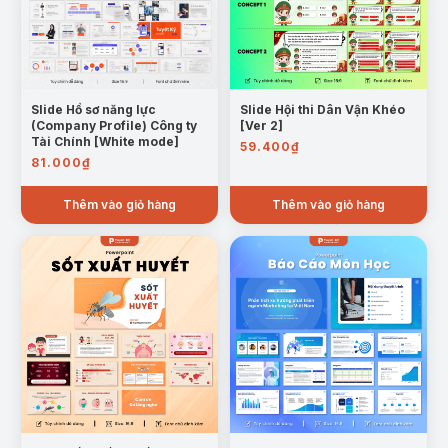
6.
Hướng dẫn xử lý khi có cháy:
Cách báo cháy
– dập lửa – sơ tán – cứu người
Slide Hồ sơ năng lực
Slide Hội thi Dân Vận Khéo
(Company Profile) Công ty
[Ver 2]
Tài Chính [White mode]
59.400
₫
81.000
₫
Thêm vào giỏ hàng
Thêm vào giỏ hàng
Mẫu trang: Hướng dẫn xử lý khi có cháy
7.
Kết luận & kêu gọi hành động:
Thông điệp
cảnh tỉnh, khuyến nghị cho cá nhân, tổ chức,
cộng đồng
Trường hợp sử dụng:
Bài giảng giáo dục cộng đồng:
Sử dụng trong