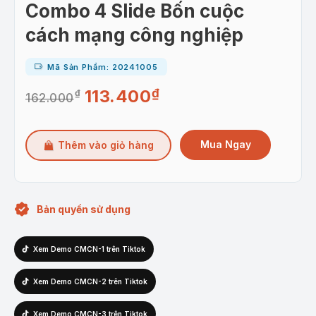
Combo 4 Slide Bốn cuộc
cách mạng công nghiệp
Mã Sản Phẩm: 20241005
113.400
₫
₫
Giá
Giá
162.000
gốc
hiện
là:
tại
Mua Ngay
Thêm vào giỏ hàng
162.000₫.
là:
113.400₫.
Bản quyền sử dụng
Xem Demo CMCN-1 trên Tiktok
Xem Demo CMCN-2 trên Tiktok
Xem Demo CMCN-3 trên Tiktok