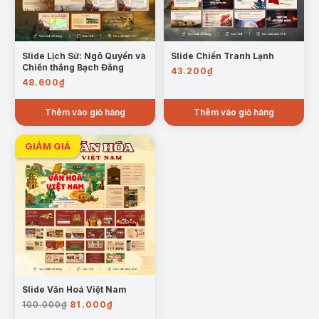
Slide Lịch Sử: Ngô Quyền và
Slide Chiến Tranh Lạnh
Chiến thắng Bạch Đằng
43.200
₫
48.600
₫
Thêm vào giỏ hàng
Thêm vào giỏ hàng
Slide Văn Hoá Việt Nam
Giá
Giá
100.000
₫
81.000
₫
gốc
hiện