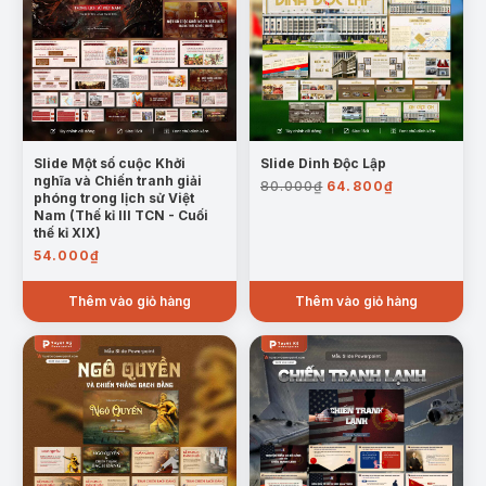
Slide Một số cuộc Khởi
Slide Dinh Độc Lập
Giá
Giá
nghĩa và Chiến tranh giải
80.000
₫
64.800
₫
phóng trong lịch sử Việt
gốc
hiện
Nam (Thế kỉ III TCN - Cuối
là:
tại
thế kỉ XIX)
80.000₫.
là:
54.000
₫
64.800₫.
Thêm vào giỏ hàng
Thêm vào giỏ hàng