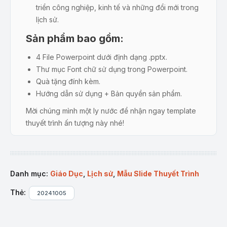
triển công nghiệp, kinh tế và những đổi mới trong
lịch sử.
Sản phẩm bao gồm:
4 File Powerpoint dưới định dạng .pptx.
Thư mục Font chữ sử dụng trong Powerpoint.
Quà tặng đính kèm.
Hướng dẫn sử dụng + Bản quyền sản phẩm.
Mời chúng mình một ly nước để nhận ngay template
thuyết trình ấn tượng này nhé!
(*) Tất cả các sản phẩm của Tuyệt kỹ Powerpoint đều được
tối ưu để người dùng dễ dàng chỉnh sửa (hình ảnh, chữ, màu
sắc,…) phù hợp với nhu cầu sử dụng.
Danh mục:
Giáo Dục
,
Lịch sử
,
Mẫu Slide Thuyết Trình
Thẻ:
20241005