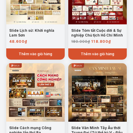
Slide Lịch sử: Khởi nghĩa
Slide Tóm tắt Cuộc đời & Sự
Lam Sơn
nghiệp Chủ tịch Hồ Chí Minh
Giá
Giá
48.600
₫
180.000
₫
118.800
₫
gốc
hiện
là:
tại
Thêm vào giỏ hàng
Thêm vào giỏ hàng
180.000₫.
là:
118.800₫.
Slide Cách mạng Công
Slide Văn Minh Tây Âu thời
nghiệp lần thứ Ba
Trung Đại (Từ thế kỷ V - Đầu