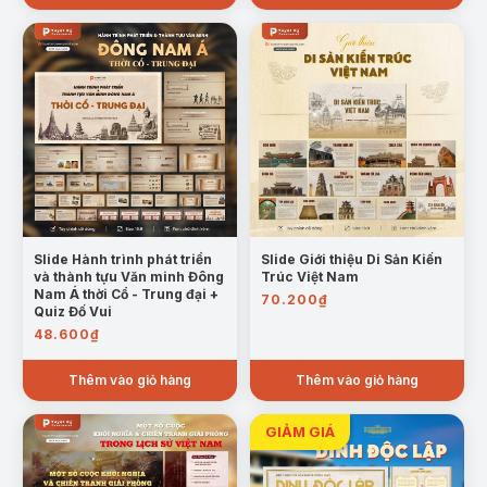
100.000₫.
là:
75.600₫.
Slide Hành trình phát triển
Slide Giới thiệu Di Sản Kiến
và thành tựu Văn minh Đông
Trúc Việt Nam
Nam Á thời Cổ - Trung đại +
70.200
₫
Quiz Đố Vui
48.600
₫
Thêm vào giỏ hàng
Thêm vào giỏ hàng