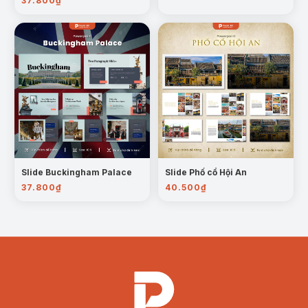
37.800
₫
Slide Buckingham Palace
Slide Phố cổ Hội An
37.800
₫
40.500
₫