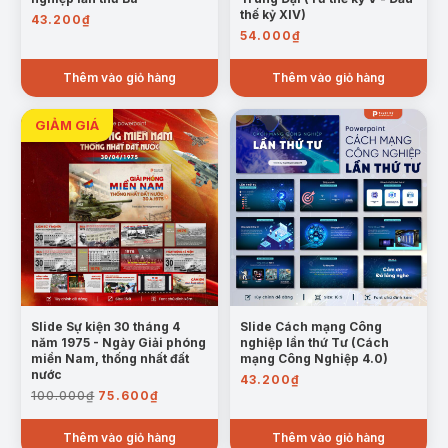
thế kỷ XIV)
43.200
₫
54.000
₫
Thêm vào giỏ hàng
Thêm vào giỏ hàng
Slide Sự kiện 30 tháng 4
Slide Cách mạng Công
năm 1975 - Ngày Giải phóng
nghiệp lần thứ Tư (Cách
miền Nam, thống nhất đất
mạng Công Nghiệp 4.0)
nước
43.200
₫
Giá
Giá
100.000
₫
75.600
₫
gốc
hiện
là:
tại
Thêm vào giỏ hàng
Thêm vào giỏ hàng