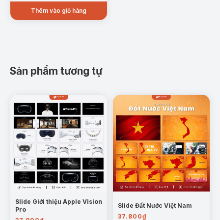
là:
tại
Thêm vào giỏ hàng
100.000₫.
là:
81.000₫.
Sản phẩm tương tự
Slide Giới thiệu Apple Vision
Slide Đất Nước Việt Nam
Pro
37.800
₫