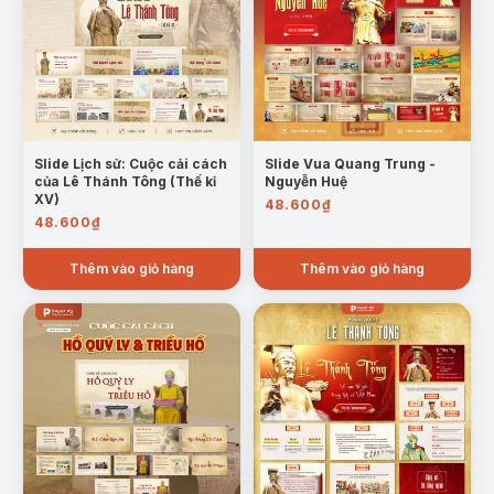
Mẫu trang: Một số cuộc khởi nghĩa tiêu biểu trong thời kì Bắc
thuộc
Slide Lịch sử: Cuộc cải cách
Slide Vua Quang Trung -
của Lê Thánh Tông (Thế kỉ
Nguyễn Huệ
Khởi nghĩa Lam Sơn (1418 – 1427):
do Lê Lợi
XV)
48.600
₫
lãnh đạo là một phong trào giải phóng dân tộc vĩ
48.600
₫
đại, đánh bại quân Minh, khôi phục độc lập cho
Thêm vào giỏ hàng
Thêm vào giỏ hàng
Đại Việt.