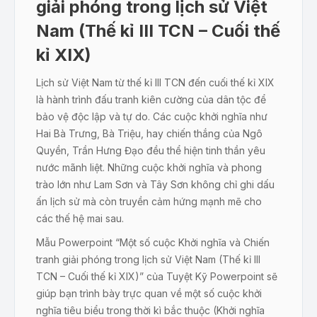
giải phóng trong lịch sử Việt
Nam (Thế kỉ III TCN – Cuối thế
kỉ XIX)
Lịch sử Việt Nam từ thế kỉ III TCN đến cuối thế kỉ XIX
là hành trình đấu tranh kiên cường của dân tộc để
bảo vệ độc lập và tự do. Các cuộc khởi nghĩa như
Hai Bà Trưng, Bà Triệu, hay chiến thắng của Ngô
Quyền, Trần Hưng Đạo đều thể hiện tinh thần yêu
nước mãnh liệt. Những cuộc khởi nghĩa và phong
trào lớn như Lam Sơn và Tây Sơn không chỉ ghi dấu
ấn lịch sử mà còn truyền cảm hứng mạnh mẽ cho
các thế hệ mai sau.
Mẫu Powerpoint “Một số cuộc Khởi nghĩa và Chiến
tranh giải phóng trong lịch sử Việt Nam (Thế kỉ III
TCN – Cuối thế kỉ XIX)” của Tuyệt Kỹ Powerpoint sẽ
giúp bạn trình bày trực quan về một số cuộc khởi
nghĩa tiêu biểu trong thời kì bắc thuộc (Khởi nghĩa