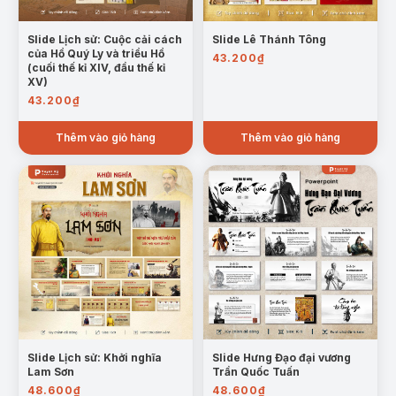
Slide Lịch sử: Cuộc cải cách
Slide Lê Thánh Tông
Mẫu trang: Khởi nghĩa Lam Sơn (1418 – 1427)
của Hồ Quý Ly và triều Hồ
43.200
₫
(cuối thế kỉ XIV, đầu thế kỉ
Phong trào Tây Sơn (Cuối thế kỉ XVIII):
Phong
XV)
trào Tây Sơn (cuối thế kỉ XVIII) là cuộc khởi nghĩa
43.200
₫
nông dân do anh em Nguyễn Nhạc, Nguyễn Huệ,
và Nguyễn Lữ lãnh đạo, lật đổ các thế lực phong
Thêm vào giỏ hàng
Thêm vào giỏ hàng
kiến suy tàn và thống nhất đất nước.
Slide Lịch sử: Khởi nghĩa
Slide Hưng Đạo đại vương
Lam Sơn
Trần Quốc Tuấn
Mẫu trang: Phong trào Tây Sơn
48.600
₫
48.600
₫