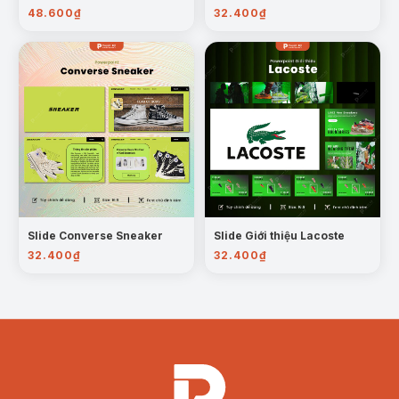
Giáo dục và thuyết trình:
Mẫu PowerPoint lý
48.600
₫
32.400
₫
tưởng cho các giáo viên, học sinh, sinh viên hoặc
chuyên gia sử dụng trong các buổi thuyết trình về
một số cuộc Khởi nghĩa và Chiến tranh giải phóng
trong lịch sử Việt Nam (Thế kỉ III TCN – Cuối thế kỉ
XIX).
Hội thảo và sự kiện:
Phù hợp cho các buổi hội
thảo chuyên ngành, tọa đàm về Lịch sử Việt Nam.
Sản phẩm bao gồm:
File Powerpoint dưới định dạng .pptx.
Slide Converse Sneaker
Slide Giới thiệu Lacoste
Thư mục Font chữ sử dụng trong Powerpoint.
32.400
₫
32.400
₫
Quà tặng đính kèm.
Hướng dẫn sử dụng + Bản quyền sản phẩm.
Mời chúng mình một ly nước để nhận ngay template
thuyết trình ấn tượng này nhé!
(*) Tất cả các sản phẩm của Tuyệt kỹ Powerpoint đều được
tối ưu để người dùng dễ dàng chỉnh sửa (hình ảnh, chữ, màu