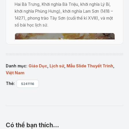
Hai Bà Trưng, Khởi nghĩa Bà Triệu, khởi nghĩa Lý Bí,
khởi nghĩa Phùng Hưng), khởi nghĩa Lam Sơn (1418 –
1427), phong trào Tây Sơn (cuối thế kỉ XVIII), và một
số bài học lịch sử.
Danh mục:
Giáo Dục
,
Lịch sử
,
Mẫu Slide Thuyết Trình
,
Việt Nam
Thẻ:
S241116
Sản phẩm “Một số cuộc khởi nghĩa và chiến tranh trong lịch
sử Việt Nam (thế kỉ III TCN – cuối thế kỉ XIX)” tại Tuyệt kỹ
Powerpoint.
Mô tả sản phẩm
Có thể bạn thích…