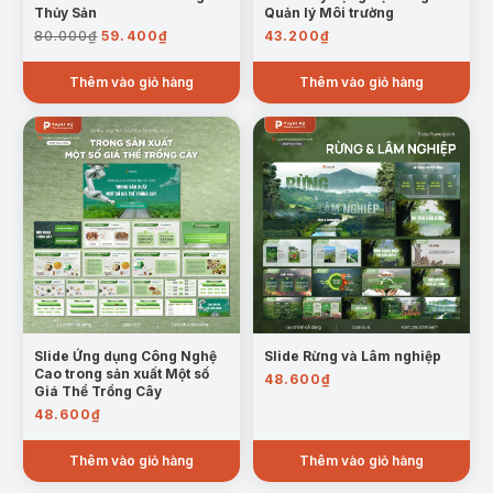
Thủy Sản
Quản lý Môi trường
Giá
Giá
80.000
₫
59.400
₫
43.200
₫
gốc
hiện
là:
tại
Thêm vào giỏ hàng
Thêm vào giỏ hàng
80.000₫.
là:
59.400₫.
Mẫu trang: Hiện trạng Trồng trọt Cây Lương Thực
Slide Ứng dụng Công Nghệ
Slide Rừng và Lâm nghiệp
Cao trong sản xuất Một số
48.600
₫
Giá Thể Trồng Cây
48.600
₫
Thêm vào giỏ hàng
Thêm vào giỏ hàng
Mẫu trang: Hiện trạng Chăn nuôi Việt Nam