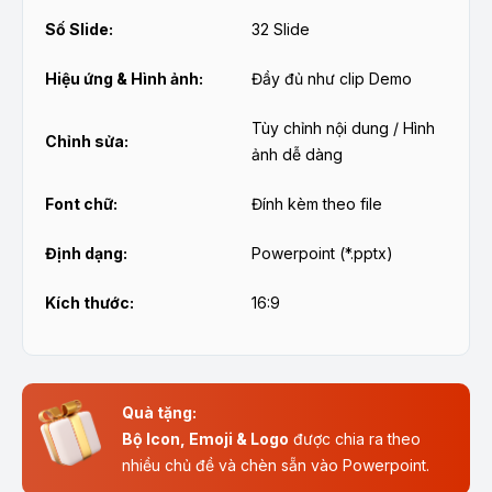
Số Slide:
32 Slide
Hiệu ứng & Hình ảnh:
Đầy đủ như clip Demo
Tùy chỉnh nội dung / Hình
Chỉnh sửa:
ảnh dễ dàng
Font chữ:
Đính kèm theo file
Định dạng:
Powerpoint (*.pptx)
Kích thước:
16:9
Quà tặng:
Bộ Icon, Emoji & Logo
được chia ra theo
nhiều chủ đề và chèn sẵn vào Powerpoint.