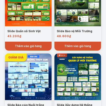
nghiệp.
Slide Quần xã Sinh Vật
Slide Bảo vệ Môi Trường
43.200
₫
48.600
₫
Thêm vào giỏ hàng
Thêm vào giỏ hàng
Mẫu trang: Sự chuyển dịch Cơ cấu Nông Nghiệp
Hiện trạng phát triển và phân bố:
Các trang
slide thông tin về Trồng trọt (Cây lương thực,
cây công nghiệp, cây ăn quả & các nhóm cây
khác) & chăn nuôi.
Slide Báo cáo Nuôi trồng
Slide Xây dựng Hệ thống