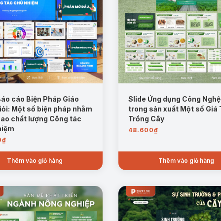
Báo cáo Biện Pháp Giáo
Slide Ứng dụng Công Nghệ
iỏi: Một số biện pháp nhằm
trong sản xuất Một số Giá
ao chất lượng Công tác
Trồng Cây
hiệm
48.600
₫
0
₫
Thêm vào giỏ hàng
Thêm vào giỏ hàng
Mẫu trang: Kết quả sản xuất Nuôi trồng Thủy sản
 trồng thủy sản đến năm 2030:
bao gồm mục tiêu chung, mục tiêu cụ