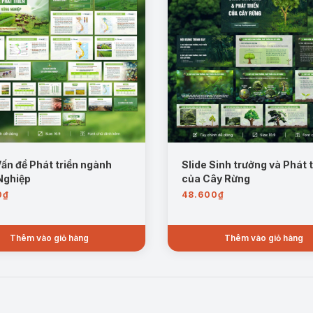
Vấn đề Phát triển ngành
Slide Sinh trưởng và Phát t
Nghiệp
của Cây Rừng
0
₫
48.600
₫
Thêm vào giỏ hàng
Thêm vào giỏ hàng
Mẫu trang: Nhiệm vụ giải pháp Phát triển Nuôi trồng Thủy sản
rợ ngành vượt qua thách thức và tận dụng cơ hội mới.