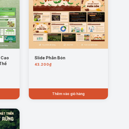
 Cao
Slide Phân Bón
 Thể
43.200
₫
Thêm vào giỏ hàng
 thể, nhiệm vụ và giải pháp nhằm thúc đẩy ngành