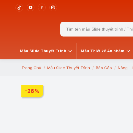
YouTube
Facebook
Instagram
Tiktok
page
page
page
page
Search
opens
opens
opens
opens
for:
in
in
in
in
new
new
new
new
window
window
window
window
Mẫu Slide Thuyết Trình
Mẫu Thiết kế Ấn phẩm
Trang Chủ
Mẫu Slide Thuyết Trình
Báo Cáo
Nông - 
You are here:
-26%