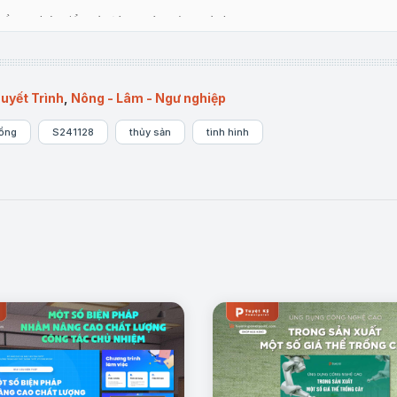
về sự phát triển và đóng góp của ngành.
uyết Trình
,
Nông - Lâm - Ngư nghiệp
rồng
S241128
thủy sản
tình hình
Mẫu trang: Tầm quan trọng của ngành Nuôi trồng Thủy sản
 quả đạt được, tồn tại và nguyên nhân của những khó khăn.