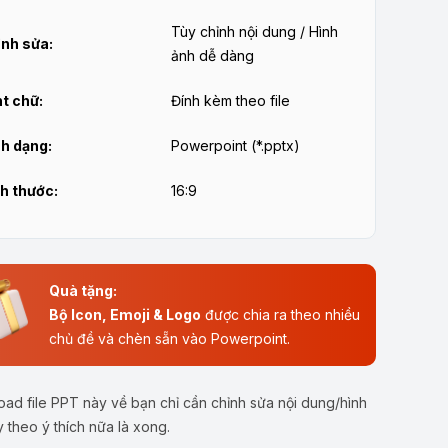
Tùy chỉnh nội dung / Hình
nh sửa:
ảnh dễ dàng
t chữ:
Đính kèm theo file
h dạng:
Powerpoint (*.pptx)
h thước:
16:9
Quà tặng:
Bộ Icon, Emoji & Logo
được chia ra theo nhiều
chủ đề và chèn sẵn vào Powerpoint.
ad file PPT này về bạn chỉ cần chỉnh sửa nội dung/hình
y theo ý thích nữa là xong.