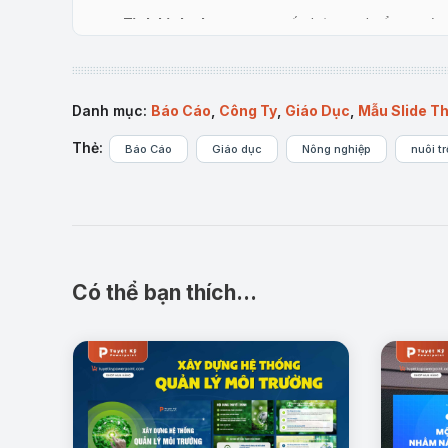
Tình hình chung:
cung cấp bức tranh tổng quát 
Danh mục:
Báo Cáo
,
Công Ty
,
Giáo Dục
,
Mẫu Slide Th
Thẻ:
Báo Cáo
Giáo dục
Nông nghiệp
nuôi t
Có thể bạn thích…
Thực trạng nuôi trồng thủy sản:
nêu rõ các kết