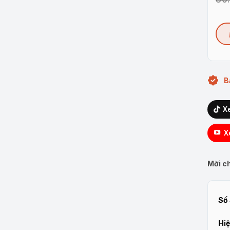
B
X
X
Mời ch
Số 
Hiệ