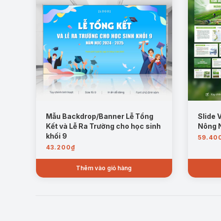
Mẫu Backdrop/Banner Lễ Tổng
Slide 
Kết và Lễ Ra Trường cho học sinh
Nông 
khối 9
59.40
43.200
₫
Thêm vào giỏ hàng
Kiến nghị:
đưa ra những đề xuất cần thiết để hỗ t