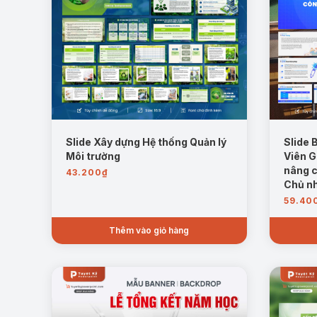
Slide Xây dựng Hệ thống Quản lý
Slide 
Môi trường
Viên G
nâng c
43.200
₫
Chủ n
59.40
Thêm vào giỏ hàng
Mục tiêu, nhiệm vụ, giải pháp phát triển nuôi
phát triển bền vững.