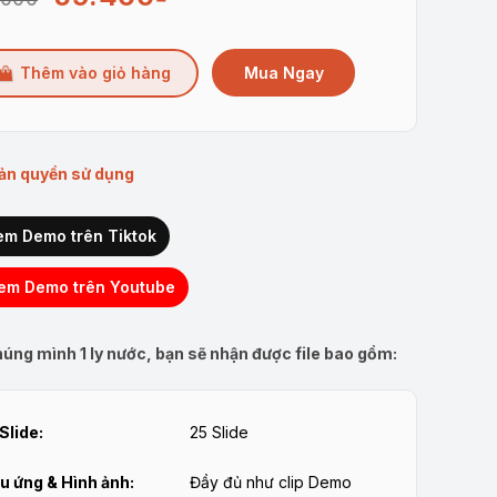
gốc
hiện
là:
tại
Mua Ngay
Thêm vào giỏ hàng
80.000₫.
là:
59.400₫.
ản quyền sử dụng
em Demo trên Tiktok
em Demo trên Youtube
úng mình 1 ly nước, bạn sẽ nhận được file bao gồm:
Slide:
25 Slide
u ứng & Hình ảnh:
Đầy đủ như clip Demo