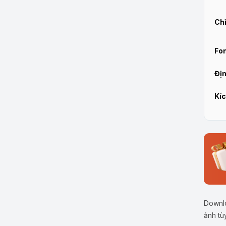
Chỉ
Fon
Địn
Kíc
Downlo
ảnh tù