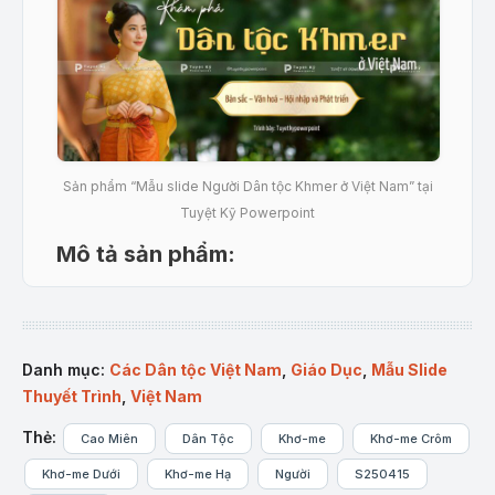
Sản phẩm “Mẫu slide Người Dân tộc Khmer ở Việt Nam” tại
Tuyệt Kỹ Powerpoint
Mô tả sản phẩm:
Mẫu Powerpoint
“Dân Tộc Khmer ở Việt Nam”
mang đến cái nhìn sâu sắc về cộng đồng Khmer,
bao gồm các thông tin chi tiết về nguồn gốc lịch sử,
Danh mục:
Các Dân tộc Việt Nam
,
Giáo Dục
,
Mẫu Slide
phân bố địa lý, đặc điểm văn hóa, ngôn ngữ, dân số
Thuyết Trình
,
Việt Nam
và những đóng góp của cộng đồng Khmer đối với
sự phát triển chung của xã hội Việt Nam. Được thiết
Thẻ:
Cao Miên
Dân Tộc
Khơ-me
Khơ-me Crôm
kế tỉ mỉ và chuyên nghiệp, bộ slide này sẽ là công
Khơ-me Dưới
Khơ-me Hạ
Người
S250415
cụ đắc lực giúp bạn truyền tải thông điệp văn hóa