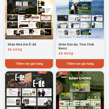
Slide Nhà Dài Ê-đê
Slide Dân tộc Thái (Việt
Nam)
43.200
₫
48.600
₫
Mẫu trang: Đặc điểm Trang phục người dân tộc Khmer ở Việt
Thêm vào giỏ hàng
Thêm vào giỏ hàng
Nam
ĐIỀU KIỆN KINH TẾ:
Tình hình kinh tế của người
Khmer, các ngành nghề chủ yếu và đời sống kinh
tế.