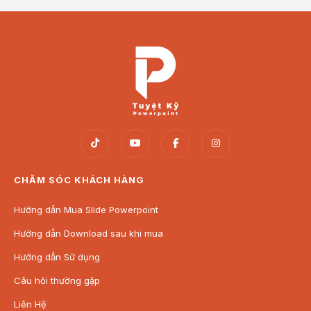
các bài nghiên cứu chuyên sâu về các cộng
đồng dân tộc ở Việt Nam.
Sự kiện văn hóa, hội thảo:
Giới thiệu và quảng
bá văn hóa Khmer tại các sự kiện văn hóa, hội
thảo văn hóa dân tộc. Giúp nâng cao nhận thức
về sự đóng góp của cộng đồng Khmer vào đời
sống xã hội và văn hóa chung của Việt Nam.
Dự án bảo tồn di sản văn hóa:
Sử dụng để xây
dựng các dự án nghiên cứu và bảo tồn văn hóa
dân tộc Khmer, giúp bảo tồn các giá trị văn hóa
CHĂM SÓC KHÁCH HÀNG
đặc sắc, từ ngôn ngữ, lễ hội đến các yếu tố
truyền thống.
Hướng dẫn Mua Slide Powerpoint
Thiết kế nội dung sáng tạo:
Dùng trong các dự
Hướng dẫn Download sau khi mua
án truyền thông, quảng bá về cộng đồng Khmer,
Hướng dẫn Sử dụng
văn hóa Khmer trong các chiến dịch truyền
thông, quảng cáo và các sản phẩm liên quan đến
Câu hỏi thường gặp
văn hóa dân tộc.
Liên Hệ