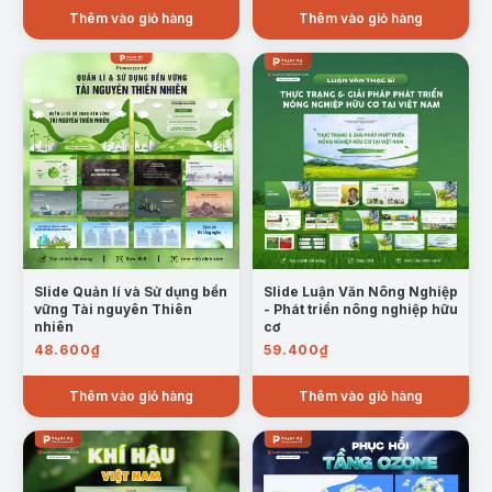
Thêm vào giỏ hàng
Thêm vào giỏ hàng
Slide Quản lí và Sử dụng bền
Slide Luận Văn Nông Nghiệp
vững Tài nguyên Thiên
- Phát triển nông nghiệp hữu
nhiên
cơ
48.600
₫
59.400
₫
Thêm vào giỏ hàng
Thêm vào giỏ hàng