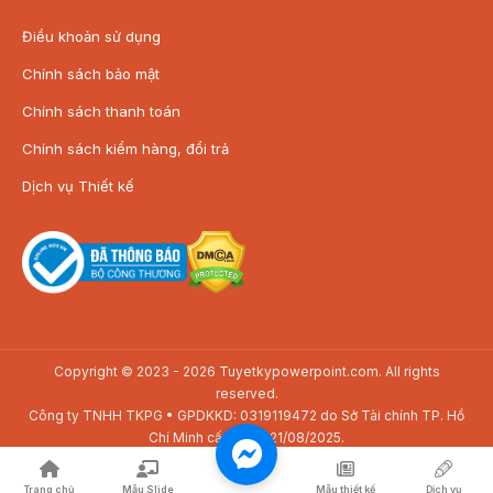
Điều khoản sử dụng
Chính sách bảo mật
Chính sách thanh toán
Chính sách kiểm hàng, đổi trả
Dịch vụ Thiết kế
Copyright © 2023 - 2026 Tuyetkypowerpoint.com. All rights
reserved.
Công ty TNHH TKPG • GPDKKD: 0319119472 do Sở Tài chính TP. Hồ
Chí Minh cấp ngày 21/08/2025.
Địa chỉ: SAV3-01.01 Toà nhà The Sun Avenue, 28 Mai Chí Thọ, P. Bình
Trưng, TP. Hồ Chí Minh
Trang chủ
Mẫu Slide
Mẫu thiết kế
Dịch vụ