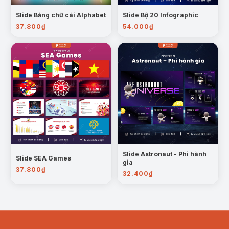
Slide Bảng chữ cái Alphabet
Slide Bộ 20 Infographic
37.800
₫
54.000
₫
Slide Astronaut - Phi hành
Slide SEA Games
gia
37.800
₫
32.400
₫