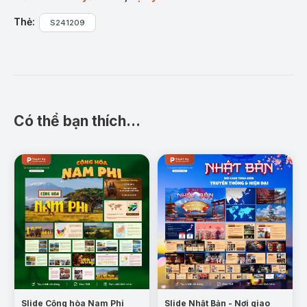
hoặc các buổi thuyết trình chuyên nghiệp, báo cáo
Thẻ:
S241209
về Hiệp hội các Quốc gia Đông Nam Á (ASEAN).
Nội dung chi tiết:
Mục tiêu và cơ chế hoạt động của ASEAN:
Có thể bạn thích…
Mẫu trang: Quá trình hình thành ASEAN – Hiệp hội các Quốc
Gia Đông Nam Á
Một số hợp tác của ASEAN:
Slide Cộng hòa Nam Phi
Slide Nhật Bản - Nơi giao