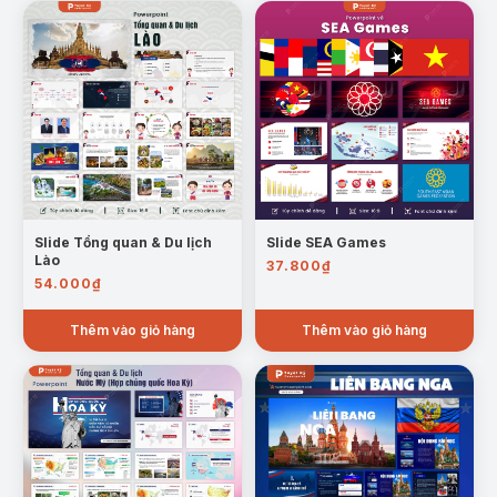
Mẫu trang: Thành tựu và Thách thức lĩnh vực kinh tế ASEAN
– Hiệp hội các Quốc gia Đông Nam Á
Sự hợp tác và vai trò của Việt Nam trong
ASEAN:
Slide Tổng quan & Du lịch
Slide SEA Games
Lào
37.800
₫
54.000
₫
Thêm vào giỏ hàng
Thêm vào giỏ hàng
Mẫu trang: Vai trò của Việt Nam trong ASEAN – Hiệp hội các
Quốc gia Đông Nam Á
Trường hợp sử dụng: