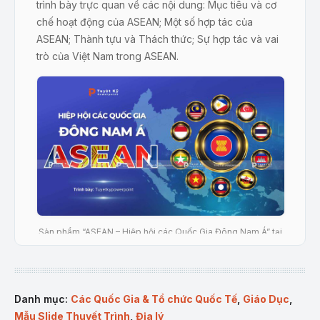
trình bày trực quan về các nội dung: Mục tiêu và cơ
chế hoạt động của ASEAN; Một số hợp tác của
ASEAN; Thành tựu và Thách thức; Sự hợp tác và vai
trò của Việt Nam trong ASEAN.
Sản phẩm “ASEAN – Hiệp hội các Quốc Gia Đông Nam Á” tại
Tuyệt kỹ Powerpoint
Mô tả sản phẩm
Danh mục:
Các Quốc Gia & Tổ chức Quốc Tế
,
Giáo Dục
,
Mẫu Powerpoint “ASEAN – Hiệp hội các Quốc Gia
Mẫu Slide Thuyết Trình
,
Địa lý
Đông Nam Á” được thiết kế đặc biệt để giảng dạy