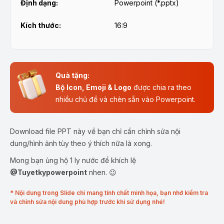
Định dạng:
Powerpoint (*.pptx)
Kích thước:
16:9
Quà tặng:
Bộ Icon, Emoji & Logo
được chia ra theo
nhiều chủ đề và chèn sẵn vào Powerpoint.
Download file PPT này về bạn chỉ cần chỉnh sửa nội
dung/hình ảnh tùy theo ý thích nữa là xong.
Mong bạn ủng hộ 1 ly nước để khích lệ
@Tuyetkypowerpoint
nhen. 😉
* Nội dung trong Slide chỉ mang tính chất minh họa, bạn nhớ kiểm tra
và chỉnh sửa nội dung phù hợp trước khi sử dụng nhé!