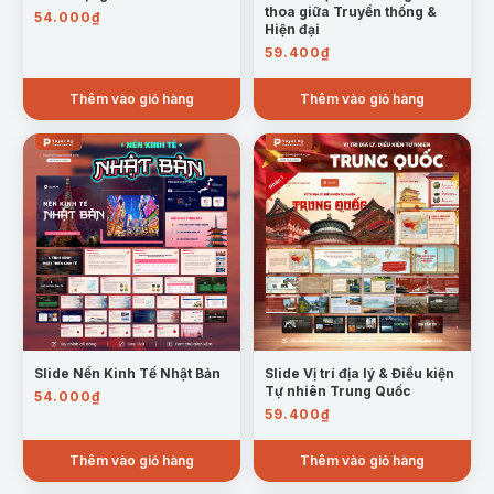
thoa giữa Truyền thống &
54.000
₫
Hiện đại
59.400
₫
Thêm vào giỏ hàng
Thêm vào giỏ hàng
Mẫu trang: Hoạt động thể thao khu vực Đông Nam Á
Thành tựu và Thách thức:
Slide Nền Kinh Tế Nhật Bản
Slide Vị trí địa lý & Điều kiện
Tự nhiên Trung Quốc
54.000
₫
59.400
₫
Thêm vào giỏ hàng
Thêm vào giỏ hàng