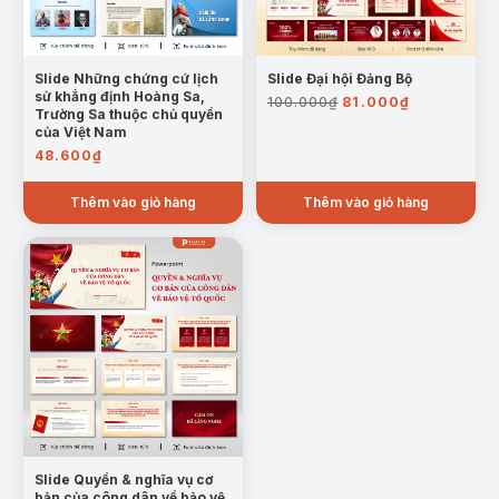
Slide Những chứng cứ lịch
Slide Đại hội Đảng Bộ
Giá
Giá
sử khẳng định Hoàng Sa,
100.000
₫
81.000
₫
Trường Sa thuộc chủ quyền
gốc
hiện
của Việt Nam
là:
tại
48.600
₫
100.000₫.
là:
81.000₫.
Mẫu trang: Tầm quan trọng chiến lược của các đảo và quần
Thêm vào giỏ hàng
Thêm vào giỏ hàng
đảo của Biển Đông
Slide Quyền & nghĩa vụ cơ
Mẫu trang: Tầm quan trọng chiến lược của quần đảo Hoàng
bản của công dân về bảo vệ