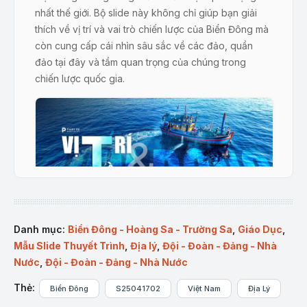
nhất thế giới. Bộ slide này không chỉ giúp bạn giải
thích về vị trí và vai trò chiến lược của Biển Đông mà
còn cung cấp cái nhìn sâu sắc về các đảo, quần
đảo tại đây và tầm quan trọng của chúng trong
chiến lược quốc gia.
Danh mục:
Biển Đông - Hoàng Sa - Trường Sa
,
Giáo Dục
,
Mẫu Slide Thuyết Trình
,
Địa lý
,
Đội - Đoàn - Đảng - Nhà
Sản phẩm Slide “Vị trí & Tầm quan trọng của Biển Đông” tại
Nước
,
Đội - Đoàn - Đảng - Nhà Nước
Tuyệt Kỹ Powerpoint
Mô tả sản phẩm:
Thẻ:
Biển Đông
S25041702
Việt Nam
Địa Lý