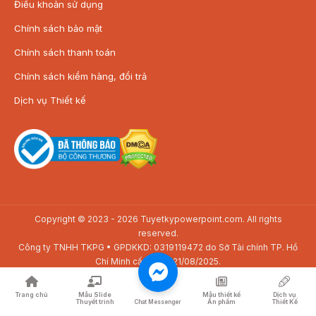
Điều khoản sử dụng
Chính sách bảo mật
Chính sách thanh toán
Chính sách kiểm hàng, đổi trả
Dịch vụ Thiết kế
Copyright © 2023 - 2026 Tuyetkypowerpoint.com. All rights
reserved.
Công ty TNHH TKPG • GPDKKD: 0319119472 do Sở Tài chính TP. Hồ
Chí Minh cấp ngày 21/08/2025.
Địa chỉ: SAV3-01.01 Toà nhà The Sun Avenue, 28 Mai Chí Thọ, P. Bình
Trưng, TP. Hồ Chí Minh
Trang chủ
Mẫu Slide
Mẫu thiết kế
Dịch vụ
Thuyết trình
Ấn phẩm
Thiết Kế
Điện thoại: 08 24 648 648 • Email: lienhe@tuyetkypowerpoint.com
Chat Messenger