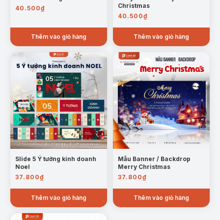
Christmas
40.500
₫
40.500
₫
Thêm vào giỏ hàng
Thêm vào giỏ hàng
Slide 5 Ý tưởng kinh doanh
Mẫu Banner / Backdrop
Noel
Merry Christmas
37.800
₫
37.800
₫
Thêm vào giỏ hàng
Thêm vào giỏ hàng