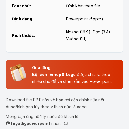
Font chữ:
Đính kèm theo file
Định dạng:
Powerpoint (*.pptx)
Ngang (16:9), Dọc (3:4),
Kích thước:
Vuông (1:1)
Quà tặng:
Bộ Icon, Emoji & Logo
được chia ra theo
nhiều chủ đề và chèn sẵn vào Powerpoint.
Download file PPT này về bạn chỉ cần chỉnh sửa nội
dung/hình ảnh tùy theo ý thích nữa là xong.
Mong bạn ủng hộ 1 ly nước để khích lệ
@Tuyetkypowerpoint
nhen. 😉