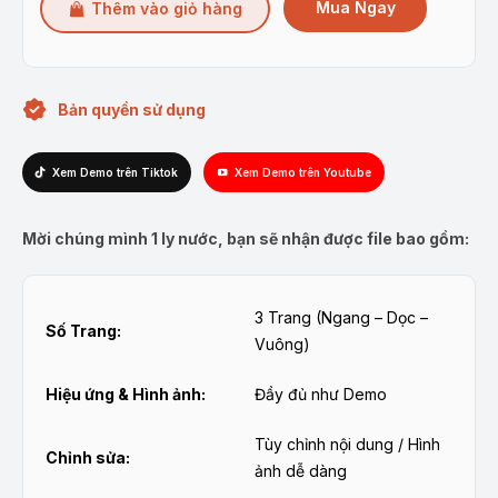
Mua Ngay
Thêm vào giỏ hàng
Bản quyền sử dụng
Xem Demo trên Tiktok
Xem Demo trên Youtube
Mời chúng mình 1 ly nước, bạn sẽ nhận được file bao gồm:
3 Trang (Ngang – Dọc –
Số Trang:
Vuông)
Hiệu ứng & Hình ảnh:
Đầy đủ như Demo
Tùy chỉnh nội dung / Hình
Chỉnh sửa:
ảnh dễ dàng