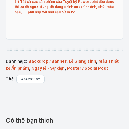
(*) Tất cả các sản phẩm của Tuyệt kỹ Powerpoint đều được
tối ưu để người dùng dễ dàng chỉnh sửa (hình ảnh, chữ, màu
sắc,…) phù hợp với nhu cầu sử dụng.
Danh mục:
Backdrop / Banner
,
Lễ Giáng sinh
,
Mẫu Thiết
kế Ấn phẩm
,
Ngày lễ - Sự kiện
,
Poster / Social Post
Thẻ:
A24120902
Có thể bạn thích…