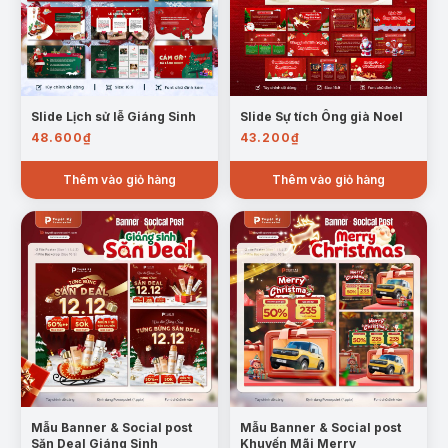
Slide Lịch sử lễ Giáng Sinh
Slide Sự tích Ông già Noel
48.600
₫
43.200
₫
Thêm vào giỏ hàng
Thêm vào giỏ hàng
Mẫu Banner & Social post
Mẫu Banner & Social post
Săn Deal Giáng Sinh
Khuyến Mãi Merry