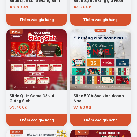
Slide Lịch sử lễ Giáng Sinh
Slide Sự tích Ông già Noel
48.600
₫
43.200
₫
Thêm vào giỏ hàng
Thêm vào giỏ hàng
Slide Quiz Game Đố vui
Slide 5 Ý tưởng kinh doanh
Giáng Sinh
Noel
59.400
₫
37.800
₫
Thêm vào giỏ hàng
Thêm vào giỏ hàng