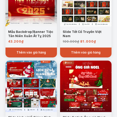
Mẫu Backdrop/Banner Tiệc
Slide Tết Cổ Truyền Việt
Tân Niên Xuân Ất Tỵ 2025
Nam
Giá
Giá
43.200
₫
100.000
₫
81.000
₫
gốc
hiện
là:
tại
Thêm vào giỏ hàng
Thêm vào giỏ hàng
100.000₫.
là:
81.000₫.