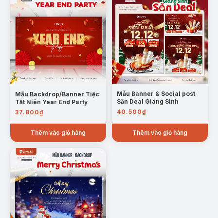
Mẫu Banner & Social post
Mẫu Backdrop/Banner Tiệc
Săn Deal Giáng Sinh
Tất Niên Year End Party
40.500
₫
37.800
₫
Thêm vào giỏ hàng
Thêm vào giỏ hàng