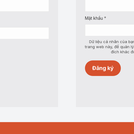
buộc
Bắt
Mật khẩu
*
buộc
Dữ liệu cá nhân của bạn
trang web này, để quản l
đích khác đ
Đăng ký