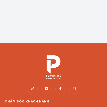
5 Nguyên tắc Vàng để đạt điểm tuyệt đối khi thuyết
trình
KỸ NĂNG THUYẾT TRÌNH
5 Nguyên tắc Vàng để đạt điểm tuyệt đối khi thuyết trình
CHĂM SÓC KHÁCH HÀNG