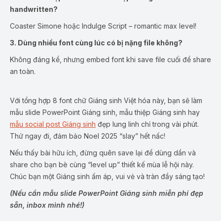
handwritten?
Coaster Simone hoặc Indulge Script – romantic max level!
3. Dùng nhiều font cùng lúc có bị nặng file không?
Không đáng kể, nhưng embed font khi save file cuối để share
an toàn.
Với tổng hợp 8 font chữ Giáng sinh Việt hóa này, bạn sẽ làm
mẫu slide PowerPoint Giáng sinh, mẫu thiệp Giáng sinh
hay
mẫu social post Giáng sinh
đẹp lung linh chỉ trong vài phút.
Thử ngay đi, đảm bảo Noel 2025 “slay” hết nấc!
Nếu thấy bài hữu ích, đừng quên save lại để dùng dần và
share cho bạn bè cùng “level up” thiết kế mùa lễ hội này.
Chúc bạn một Giáng sinh ấm áp, vui vẻ và tràn đầy sáng tạo!
(Nếu cần mẫu slide PowerPoint Giáng sinh miễn phí đẹp
sẵn, inbox mình nhé!)