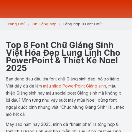
Trang Chủ
Tin Tổng hợp
Tổng hợp 8 Font Chữ…
You are here:
Top 8 Font Chữ Giáng Sinh
Việt Hóa Đẹp Lung Linh Cho
PowerPoint & Thiết Kế Noel
2025
Bạn đang đau đầu tìm font chữ Giáng sinh đẹp, hỗ trợ tiếng
Việt đầy đủ để làm
mẫu slide PowerPoint Giáng sinh
, mẫu
thiệp Giáng sinh
hay
mẫu social post Giáng sinh
mà không bị
lỗi dấu? Mình từng như vậy suốt mấy mùa Noel, dùng font
ngoại quốc xinh nhưng viết “Chúc Mừng Giáng Sinh” là… méo
mó hết cả!
May sao năm nay 2025, mình đã “khám phá” ra tổng hợp 8
font chữ Giáng sinh Việt hóa miễn phí siêu đỉnh, festive lung