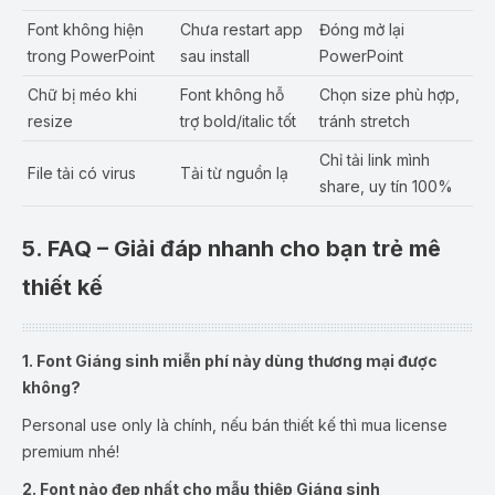
Font không hiện
Chưa restart app
Đóng mở lại
trong PowerPoint
sau install
PowerPoint
Chữ bị méo khi
Font không hỗ
Chọn size phù hợp,
resize
trợ bold/italic tốt
tránh stretch
Chỉ tải link mình
File tải có virus
Tải từ nguồn lạ
share, uy tín 100%
5. FAQ – Giải đáp nhanh cho bạn trẻ mê
thiết kế
1. Font Giáng sinh miễn phí này dùng thương mại được
không?
Personal use only là chính, nếu bán thiết kế thì mua license
premium nhé!
2. Font nào đẹp nhất cho mẫu thiệp Giáng sinh