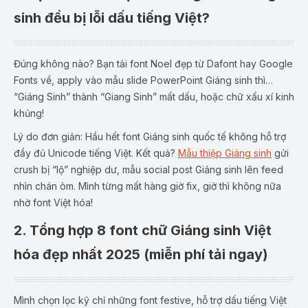
sinh đều bị lỗi dấu tiếng Việt?
Đúng không nào? Bạn tải font Noel đẹp từ Dafont hay Google
Fonts về, apply vào
mẫu slide PowerPoint Giáng sinh
thì…
“Giáng Sinh” thành “Giang Sinh” mất dấu, hoặc chữ xấu xí kinh
khủng!
Lý do đơn giản: Hầu hết font Giáng sinh quốc tế không hỗ trợ
đầy đủ Unicode tiếng Việt. Kết quả?
Mẫu thiệp Giáng sinh
gửi
crush bị “lộ” nghiệp dư,
mẫu social post Giáng sinh
lên feed
nhìn chán òm. Mình từng mất hàng giờ fix, giờ thì không nữa
nhờ font Việt hóa!
2. Tổng hợp 8 font chữ Giáng sinh Việt
hóa đẹp nhất 2025 (miễn phí tải ngay)
Mình chọn lọc kỹ chỉ những font festive, hỗ trợ dấu tiếng Việt