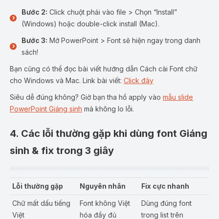
Bước 2:
Click chuột phải vào file > Chọn “Install”
(Windows) hoặc double-click install (Mac).
Bước 3:
Mở PowerPoint > Font sẽ hiện ngay trong danh
sách!
Bạn cũng có thể đọc bài viết hướng dẫn Cách cài Font chữ
cho Windows và Mac. Link bài viết:
Click đây
Siêu dễ đúng không? Giờ bạn tha hồ apply vào
mẫu slide
PowerPoint Giáng sinh
mà không lo lỗi.
4. Các lỗi thường gặp khi dùng font Giáng
sinh & fix trong 3 giây
Lỗi thường gặp
Nguyên nhân
Fix cực nhanh
Chữ mất dấu tiếng
Font không Việt
Dùng đúng font
Việt
hóa đầy đủ
trong list trên