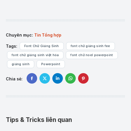
Chuyên mục:
Tin Tổng hợp
Tags:
Font Chữ Giáng Sinh
font chữ giáng sinh fee
font chữ giáng sinh việt hóa
font chữ noel powerpoint
giáng sinh
Powerpoint
Chia sẻ:
Share
Share
Share
Share
Share
on
on
on
on
on
Facebook
X
LinkedIn
WhatsApp
Pinterest
Tips & Tricks liên quan