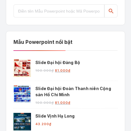
Search Button
Search
for:
Mẫu Powerpoint nổi bật
Slide Đại hội Đảng Bộ
Giá
Giá
100.000
₫
81.000
₫
gốc
hiện
là:
tại
100.000₫.
là:
Slide Đại hội Đoàn Thanh niên Cộng
81.000₫.
sản Hồ Chí Minh
Giá
Giá
100.000
₫
81.000
₫
gốc
hiện
là:
tại
Slide Vịnh Hạ Long
100.000₫.
là:
43.200
₫
81.000₫.