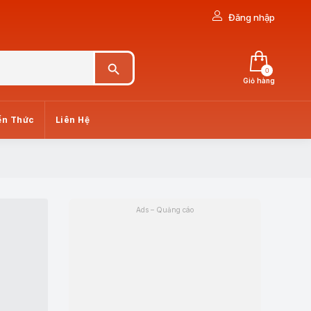
Đăng nhập
Search Button
0
Giỏ hàng
ến Thức
Liên Hệ
Ads – Quảng cáo