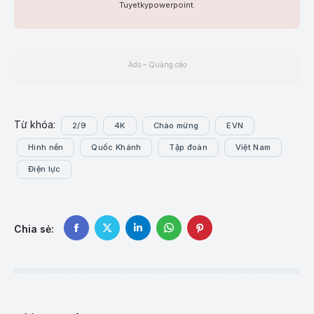
Tuyetkypowerpoint.
Ads – Quảng cáo
Từ khóa:
2/9
4K
Chào mừng
EVN
Hình nền
Quốc Khánh
Tập đoàn
Việt Nam
Điện lực
Chia sẻ:
Share
Share
Share
Share
Share
on
on
on
on
on
Facebook
X
LinkedIn
WhatsApp
Pinterest