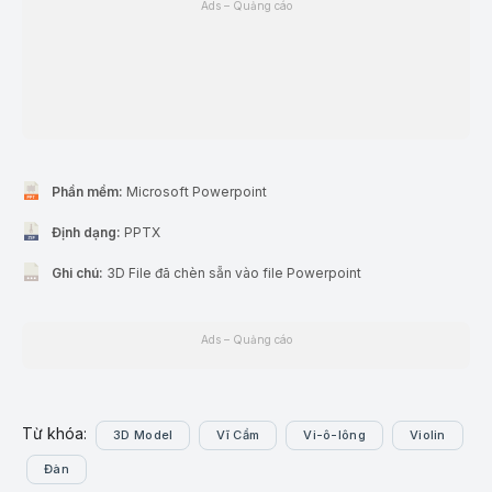
Ads – Quảng cáo
Phần mềm:
Microsoft Powerpoint
Định dạng:
PPTX
Ghi chú:
3D File đã chèn sẵn vào file Powerpoint
Ads – Quảng cáo
Từ khóa:
3D Model
Vĩ Cầm
Vi-ô-lông
Violin
Đàn