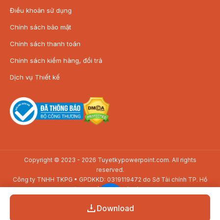
Điều khoản sử dụng
Chính sách bảo mật
Chính sách thanh toán
Chính sách kiểm hàng, đổi trả
Dịch vụ Thiết kế
Copyright © 2023 - 2026 Tuyetkypowerpoint.com. All rights
reserved.
Công ty TNHH TKPG • GPDKKD: 0319119472 do Sở Tài chính TP. Hồ
Chí Minh cấp ngày 21/08/2025.
Địa chỉ: SAV3-01.01 Toà nhà The Sun Avenue, 28 Mai Chí Thọ, P. Bình
Download
Trưng, TP. Hồ Chí Minh
Trang chủ
Mẫu Slide
Mẫu thiết kế
Dịch vụ
Thuyết trình
Ấn phẩm
Thiết Kế
Điện thoại: 08 24 648 648 • Email: lienhe@tuyetkypowerpoint.com
Chat Messenger