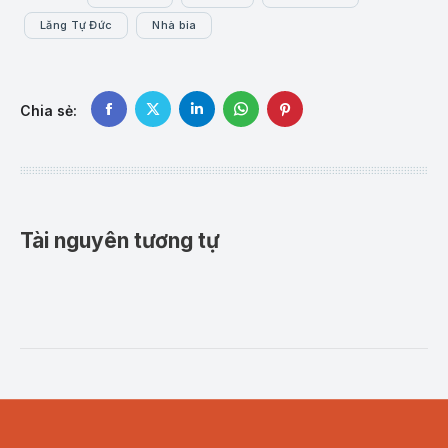
Lăng Tự Đức
Nhà bia
Chia sẻ:
Share
Share
Share
Share
Share
on
on
on
on
on
Facebook
X
LinkedIn
WhatsApp
Pinterest
Tài nguyên tương tự