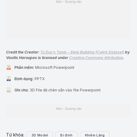
Ads – Quảng cáo
Credit the Creator:
Tu Duc’s Tomb – Stele Building (CyArk Dataset)
by
Vasilis Haroupas is licensed under
Creative Commons Attribution
.
Phần mềm:
Microsoft Powerpoint
Định dạng:
PPTX
Ghi chú:
3D File đã chèn sẵn vào file Powerpoint
Ads – Quảng cáo
Từ khóa:
3D Model
Bi đình
Khiêm Lăng